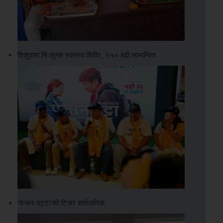
शिशुवामा निःशुल्क स्वास्थ्य शिविर, १५० बढी लाभान्वित
‘पेन्सन पट्टा’को टिजर सार्वजनिक