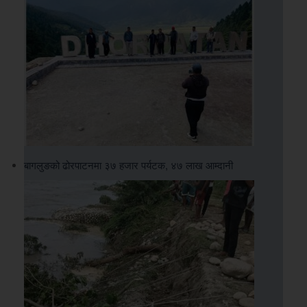
बागलुङको ढोरपाटनमा ३७ हजार पर्यटक, ४७ लाख आम्दानी