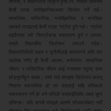
तपस्या, र तिलाञ्जली दिनुपर्ने हुन्छ नि, त्यसले जीवनमा
कैयौं पटक मनोबैज्ञानिकअसर सिर्जना गर्ने गर्छ।
सामाजिक, पारिवारिक, मनोबैज्ञानिक, र मानसिक
दबाबले तपाइलाई कैयौं पटक ‘स्ट्रेस’ हुने गर्छ। ‘स्ट्रेस’
बढ्दैगएमा त्यो ‘डिस्ट्रेस’मा रुपान्तरण हुने र अन्ततः
यसले विद्यार्थीमा ‘डिप्रेसन’ ल्याउने गर्दछ।
विद्यावारिधीको दबाब र चुनौतीलाई सामनागर्न अघि तल
उल्लेख गरीए झैं कैयौं अवसर, मनोरंजन, सामाजिक
जीवन, र पारिवारिक जीवन लाई गन्तव्यमा नपुग्दा सम्म
छोड्नुपर्नेहुन सक्छ। यसो गर्दा तपाइमा डिप्रेसन आउनु
नितान्त स्वाभाविक हो तर यसलाई सहि तरिकाले
व्यवस्थापन गर्ने हो भने सजिलै यसलाईजितेर लक्ष्य चुम्न
सकिन्छ। यदि साच्चै तपाइले आफ्नो शोधकार्यबाट नयाँ
योगदान दिन चाहनुहुन्छ भने डिप्रेसनको लागि तयार