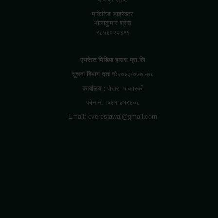
मार्केटिङ डाइरेक्टर
भोलाकुमार श्रेष्ठ
९८५६०२२३१९
एभरेस्ट मिडिया हाउस प्रा.लि
सूचना बिभाग दर्ता नं:
२०४३/०७७ -७८
कार्यालय :
पोखरा ५ कास्की
फोन नं. :०६१-४१९६०८
Email: everestawaj@gmail.com