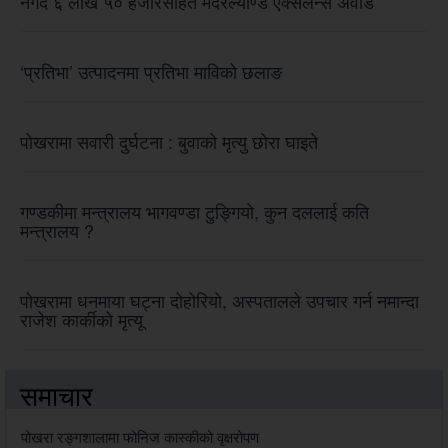
नगद ६ लाख ५० हजारसहित मदरल्याण्ड एक्सलेन्स अवार्ड
‘प्रतिभा’ उत्पादनमा प्रतिभा माविको छलाङ
पोखरामा सवारी दुर्घटना : बुवाको मृत्यु छोरा घाइते
गण्डकीमा मन्त्रालय भागवण्डा टुङ्गियो, कुन दललाई कति
मन्त्रालय ?
पोखरामा धनमाया घट्ना दोहोरियो, अस्पतालले उपचार गर्न नमान्दा
राजेश कार्कीको मृत्यू
समाचार
पोखरा रङ्गशालामा फोनिज कास्कीको वृक्षरोपण