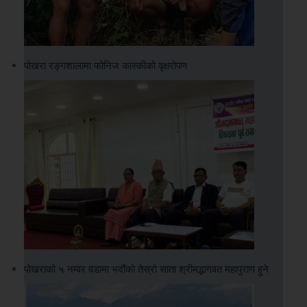
पोखरा रङ्गशालामा फोनिज कास्कीको वृक्षरोपण
पोखराको ५ नम्वर वडामा भदौंको तेस्रो साता श्रीमद्भागवत महापुराण हुने