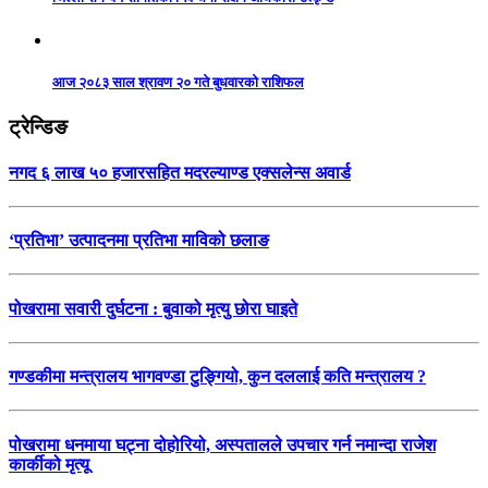
आज २०८३ साल श्रावण २० गते बुधवारको राशिफल
ट्रेन्डिङ
नगद ६ लाख ५० हजारसहित मदरल्याण्ड एक्सलेन्स अवार्ड
‘प्रतिभा’ उत्पादनमा प्रतिभा माविको छलाङ
पोखरामा सवारी दुर्घटना : बुवाको मृत्यु छोरा घाइते
गण्डकीमा मन्त्रालय भागवण्डा टुङ्गियो, कुन दललाई कति मन्त्रालय ?
पोखरामा धनमाया घट्ना दोहोरियो, अस्पतालले उपचार गर्न नमान्दा राजेश
कार्कीको मृत्यू