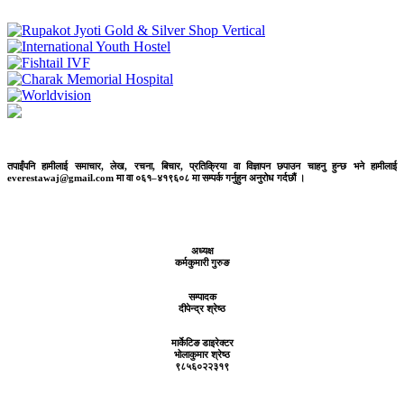
तपाईंपनि हामीलाई समाचार, लेख, रचना, बिचार, प्रतिक्रिया वा विज्ञापन छपाउन चाहनु हुन्छ भने हामीलाई
everestawaj@gmail.com मा वा ०६१–४१९६०८ मा सम्पर्क गर्नुहुन अनुरोध गर्दछौं ।
अध्यक्ष
कर्मकुमारी गुरुङ
सम्पादक
दीपेन्द्र श्रेष्ठ
मार्केटिङ डाइरेक्टर
भोलाकुमार श्रेष्ठ
९८५६०२२३१९