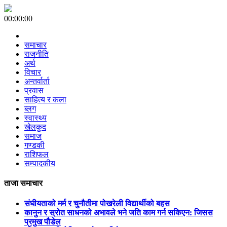
00:00:00
समाचार
राजनीति
अर्थ
विचार
अन्तर्वार्ता
प्रवास
साहित्य र कला
ब्लग
स्वास्थ्य
खेलकुद
समाज
गण्डकी
राशिफल
सम्पादकीय
ताजा समाचार
संघीयताको मर्म र चुनौतीमा पोखरेली विद्यार्थीको बहस
कानुन र स्रोत साधनको अभावले भने जति काम गर्न सकिएन: जिसस
प्रमुख पौडेल