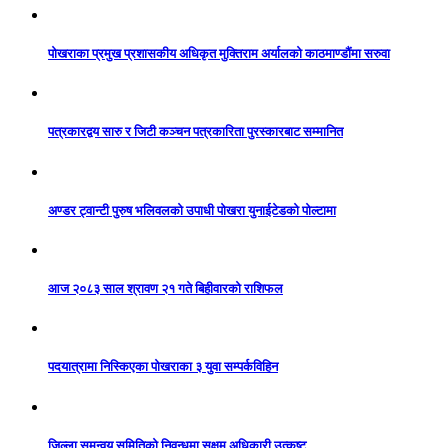
पोखराका प्रमुख प्रशासकीय अधिकृत मुक्तिराम अर्यालको काठमाण्डौंमा सरुवा
पत्रकारद्वय सारु र जिटी कञ्चन पत्रकारिता पुरस्कारबाट सम्मानित
अण्डर ट्वान्टी पुरुष भलिवलको उपाधी पोखरा युनाईटेडको पोल्टामा
आज २०८३ साल श्रावण २१ गते बिहीवारको राशिफल
पदयात्रामा निस्किएका पोखराका ३ युवा सम्पर्कविहिन
जिल्ला समन्वय समितिको निवन्धमा सक्षम अधिकारी उत्कृष्ट