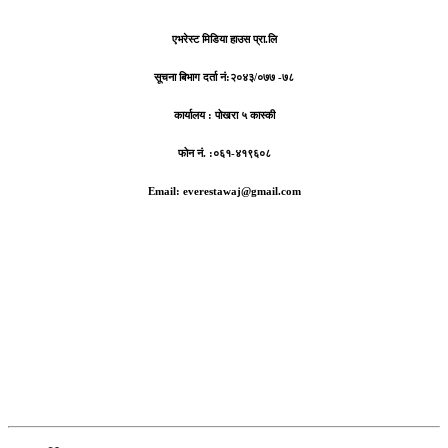
एभरेस्ट मिडिया हाउस प्रा.लि
सूचना बिभाग दर्ता नं:
२०४३/०७७ -७८
कार्यालय :
पोखरा ५ कास्की
फोन नं. :०६१-४१९६०८
Email: everestawaj@gmail.com