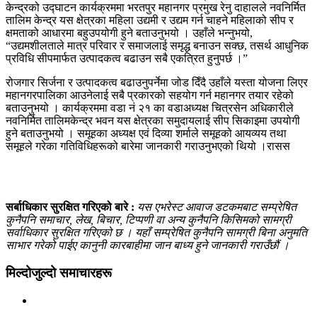
केन्द्रको उद्घाटन कार्यक्रममा भरतपुर महानगर प्रमुख रेनु दाहालले नवनिर्मित
तालिम केन्द्र यस क्षेत्रका महिला उद्यमी र उद्यम गर्न चाहने महिलाको सीप र
क्षमताको आधारमा बहुउपयोगी हुने बताउनुभयो । उहाँले भन्नुभयो,
“उद्यमशीलताले मात्र परिवार र समाजलाई समृद्ध बनाउन सक्छ, तसर्थ आधुनिक
प्रविधि सीपमार्फत उत्पादकत्व बढाउन सबै एकत्रित हुनुपर्छ ।”
रोजगार सिर्जना र उत्पादकत्व बढाउनुपर्नेमा जोड दिँदै उहाँले यस्ता योजना लिएर
महानगरपालिका आउनेलाई सबै प्रकारको सहयोग गर्न महानगर तयार रहेको
बताउनुभयो । कार्यक्रममा वडा नं २१ का वडाअध्यक्ष चित्रसेन अधिकारीले
नवनिर्मित तालिमकेन्द्र भवन यस क्षेत्रका समुदायलाई सीप सिकाइमा उपयोगी
हुने बताउनुभयो । समूहका अध्यक्ष एवं दिव्या शर्माले समूहको आयव्यय तथा
समूहले गरेका गतिविधिहरूको बारेमा जानकारी गराउनुभएको थियो ।रासस
सर्बाधिकार सुरक्षित गरिएको बारे :
यस एभरेस्ट आवाज डटकमबाट सम्प्रेषित
कुनैपनि समाचार, लेख, बिचार, टिप्पणी वा अन्य कुनैपनि किसिमको सामग्री
सर्वाधिकार सुरक्षित गरिएको छ । यहाँ सम्प्रेषित कुनैपनि सामग्री बिना अनुमति
साभार गरेको पाईए कानुनी कारबाहीमा जान बाध्य हुने जानकारी गराउँछौं ।
मिल्दोजुल्दो समाचारहरू