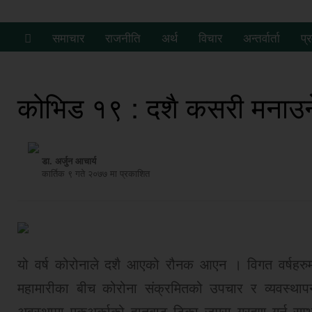
समाचार
राजनीति
अर्थ
विचार
अन्तर्वार्ता
प्
कोभिड १९ : दशै कसरी मनाउन
डा. अर्जुन आचार्य
कार्तिक ९ गते २०७७ मा प्रकाशित
यो वर्ष कोरोनाले दशै आएको रौनक आएन । विगत वर्षहरुमा 
महामारीका बीच कोरोना संक्रमितको उपचार र व्यवस्था
अवस्थामा एकअर्काको हातबाट टिका जमरा ग्रहण गर्न सम्