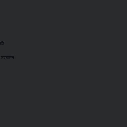
मति
र उद्घाटन