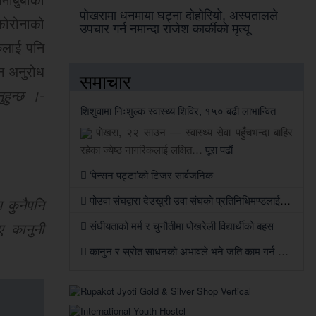
पोखरामा धनमाया घट्ना दोहोरियो, अस्पतालले
कोरोनाको
उपचार गर्न नमान्दा राजेश कार्कीको मृत्यू
ुलाई पनि
न अनुरोध
समाचार
ुहुन्छ ।-
शिशुवामा निःशुल्क स्वास्थ्य शिविर, १५० बढी लाभान्वित
पोखरा, २२ साउन — स्वास्थ्य सेवा पहुँचभन्दा बाहिर
रहेका ज्येष्ठ नागरिकलाई लक्षित…
पूरा पढौं
‘पेन्सन पट्टा’को टिजर सार्वजनिक
पोउवा संघद्वारा देउखुरी उवा संघको प्रतिनिधिमण्डलाई स्वागतसँगै सहकार्यको सहमति
 कुनैपनि
ए कानुनी
संघीयताको मर्म र चुनौतीमा पोखरेली विद्यार्थीको बहस
कानुन र स्रोत साधनको अभावले भने जति काम गर्न सकिएन: जिसस प्रमुख पौडेल