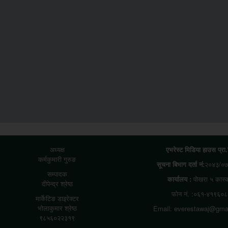
अध्यक्ष
एभरेस्ट मिडिया हाउस प्रा
कर्मकुमारी गुरुङ
सूचना बिभाग दर्ता नं:
२०४३/०७
सम्पादक
कार्यालय :
पोखरा ५ कास्
दीपेन्द्र श्रेष्ठ
फोन नं. :०६१-४१९६०८
मार्केटिङ डाइरेक्टर
भोलाकुमार श्रेष्ठ
Email: everestawaj@gma
९८५६०२२३१९