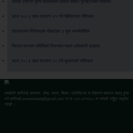
अण्डर ट्वान्टी पुरुष भलिवलको उपाधी पोखरा युनाईटेडको पोल्टामा
आज २०८३ साल श्रावण २१ गते बिहीवारको राशिफल
पदयात्रामा निस्किएका पोखराका ३ युवा सम्पर्कविहिन
जिल्ला समन्वय समितिको निवन्धमा सक्षम अधिकारी उत्कृष्ट
आज २०८३ साल श्रावण २० गते बुधवारको राशिफल
तपाईंपनि हामीलाई समाचार, लेख, रचना, बिचार, प्रतिक्रिया वा विज्ञापन छपाउन चाहनु हुन्छ
भने हामीलाई everestawaj@gmail.com मा वा ०६१–४१९६०८ मा सम्पर्क गर्नुहुन अनुरोध
गर्दछौं ।