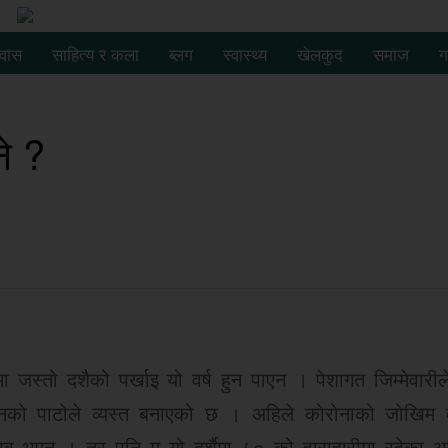
रवास
साहित्य र कला
ब्लग
स्वास्थ्य
खेलकुद
समाज
ग
े ?
जस्तो दशैको पर्खाइ यो वर्ष हुन पाएन । पेशागत जिम्मेवारील
पनको पाटोले व्यस्त बनाएको छ । अहिले कोरोनाको जोखिम 
भव भएन । तर पनि म यो दर्शैमा ८० को हाराहारीमा रहेका आ