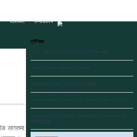
ी
राशिफल
सम्पादकीय
ट्रेन्डिङ
नगद ६ लाख ५० हजारसहित मदरल्याण्ड एक्सलेन्स अवार्ड
‘प्रतिभा’ उत्पादनमा प्रतिभा माविको छलाङ
पोखरामा सवारी दुर्घटना : बुवाको मृत्यु छोरा घाइते
गण्डकीमा मन्त्रालय भागवण्डा टुङ्गियो, कुन दललाई कति मन्त्रालय ?
पोखरामा धनमाया घट्ना दोहोरियो, अस्पतालले उपचार गर्न नमान्दा राजेश
कार्कीको मृत्यू
करोड लागतमा