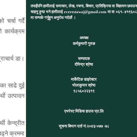
तपाईंपनि हामीलाई समाचार, लेख, रचना, बिचार, प्रतिक्रिया वा विज्ञापन छपाउन
चाहनु हुन्छ भने हामीलाई everestawaj@gmail.com मा वा ०६१–४१९६०८
मा सम्पर्क गर्नुहुन अनुरोध गर्दछौं ।
चर्चा गर्दै
ो कार्यक्रम
अध्यक्ष
कर्मकुमारी गुरुङ
राचार्य डा।
सम्पादक
दीपेन्द्र श्रेष्ठ
मार्केटिङ डाइरेक्टर
का साढे दुई
भोलाकुमार श्रेष्ठ
९८५६०२२३१९
्थी उत्पादन
एभरेस्ट मिडिया हाउस प्रा.लि
ी केन्द्रीत
सूचना बिभाग दर्ता नं:
२०४३/०७७ -७८
बढ्ने क्रममा