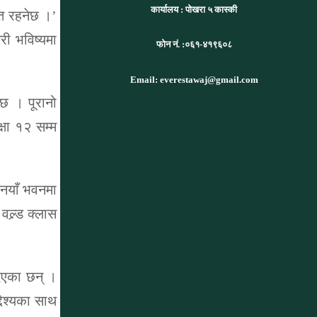
कार्यालय :
पोखरा ५ कास्की
ित रहनेछ ।’
री भविष्यमा
फोन नं. :०६१-४१९६०८
Email: everestawaj@gmail.com
 छ । पूरानो
्षा १२ सम्म
ी नयाँ भवनमा
वल्र्ड क्लास
दिएका छन् ।
्देश्यका साथ