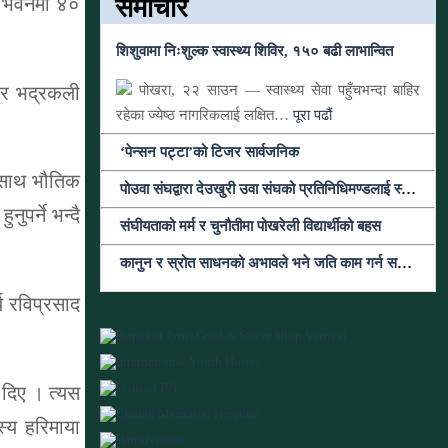
समाचार
ले भवनमा ४०
शिशुवामा निःशुल्क स्वास्थ्य शिविर, १५० बढी लाभान्वित
ी र भद्रकली
पोखरा, २२ साउन — स्वास्थ्य सेवा पहुँचभन्दा बाहिर
रहेका ज्येष्ठ नागरिकलाई लक्षित…
पूरा पढौं
‘पेन्सन पट्टा’को टिजर सार्वजनिक
का साथ भौतिक
पोउवा संघद्वारा देउखुरी उवा संघको प्रतिनिधिमण्डलाई स्वागतसँगै सहकार्यको सहमति
पर्ने भन्दै
संघीयताको मर्म र चुनौतीमा पोखरेली विद्यार्थीको बहस
कानुन र स्रोत साधनको अभावले भने जति काम गर्न सकिएन: जिसस प्रमुख पौडेल
्य रविप्रसाद
 दिए । त्यस
्य हरिमाया