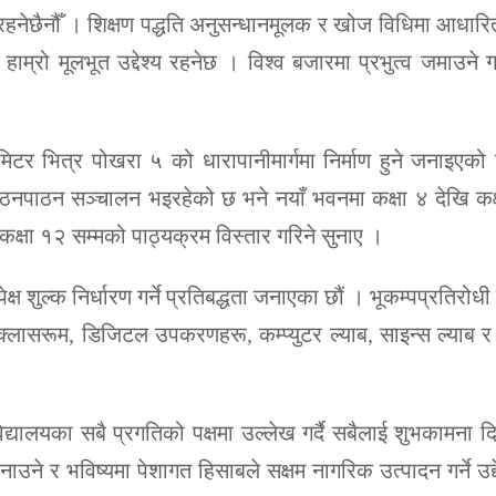
ीत रहनेछैनौँ । शिक्षण पद्धति अनुसन्धानमूलक र खोज विधिमा आधार
 हाम्रो मूलभूत उद्देश्य रहनेछ । विश्व बजारमा प्रभुत्व जमाउने ग
टर भित्र पोखरा ५ को धारापानीमार्गमा निर्माण हुने जनाइएको
गि पठनपाठन सञ्चालन भइरहेको छ भने नयाँ भवनमा कक्षा ४ देखि कक
षा १२ सम्मको पाठ्यक्रम विस्तार गरिने सुनाए ।
पेक्ष शुल्क निर्धारण गर्ने प्रतिबद्धता जनाएका छौं । भूकम्पप्रतिरोध
्ट क्लासरूम, डिजिटल उपकरणहरू, कम्प्युटर ल्याब, साइन्स ल्याब र 
 विद्यालयका सबै प्रगतिको पक्षमा उल्लेख गर्दै सबैलाई शुभकामना 
बनाउने र भविष्यमा पेशागत हिसाबले सक्षम नागरिक उत्पादन गर्ने उद