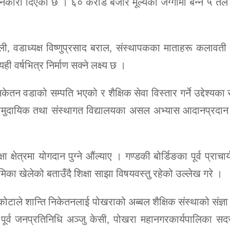
ले जानकारी दिएको छ । ६० करोड बजार मूल्यको जग्गामा बन्ने ५ त
ली, वडाध्यक्ष विष्णुप्रसाद बराल, संस्थापकका माताहरू कलावत
ी वर्षभित्र निर्माण सक्ने लक्ष्य छ ।
निकेतन वडाको सम्पति भएको र शैक्षिक सेवा विस्तार गर्ने उद्देश्य
 सामुदायिक तथा संस्थागत विद्यालयका असल अभ्यास आदानप्रदान हुनु
 क्षेत्रमा योगदान पुग्ने औंल्याए । गण्डकी बोर्डिङका पूर्व प्राचार
मिका खेलेको बताउँदै शिक्षा साझा विषयवस्तु रहेको उल्लेख गरे ।
ोटाले शान्ति निकेतनलाई पोखराको अब्बल शैक्षिक संस्थाको संज्ञा
र्व जनप्रतिनिधि अञ्जु केसी, पोखरा महानगरकार्यपालिका सदस