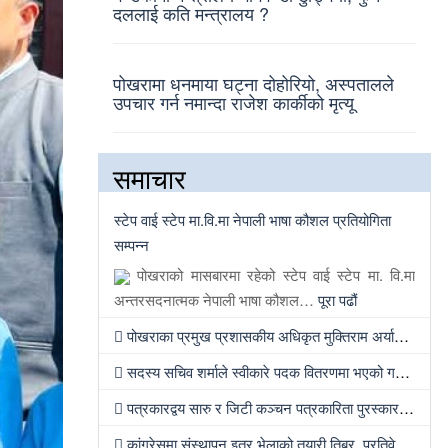
दललाई कति मन्त्रालय ?
पोखरामा धनमाया घट्ना दोहोरियो, अस्पतालले
उपचार गर्न नमान्दा राजेश कार्कीको मृत्यू
समाचार
स्टेप वाई स्टेप मा.वि.मा नेपाली भाषा कौशल प्रतियोगिता
सम्पन्न
पोखराको मासबारमा रहेको स्टेप वाई स्टेप मा. वि.मा
अन्तरसदनात्मक नेपाली भाषा कौशल…
पूरा पढौं
पोखराका प्रमुख प्रशासकीय अधिकृत मुक्तिराम अर्यालको काठमाण्डौंमा सरुवा
सदस्य सचिव शर्माले स्वीकारे पदक वितरणमा भएको गल्ती, तर सच्याउन तयार भएनन्
पत्रकारद्वय सारु र जिटी कञ्चन पत्रकारिता पुरस्कारबाट सम्मानित
कांग्रेसमा संस्थापन इतर भेलाको तयारी तिब्र, प्रतिवेदन लेख्न नेताहरुलाई जिम्मेवारी, भेलामा सहभागी हुन देउवा फर्कदैं