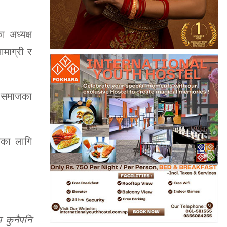
 अध्यक्ष
ामाग्री र
य समाजका
सका लागि
 कुनैपनि