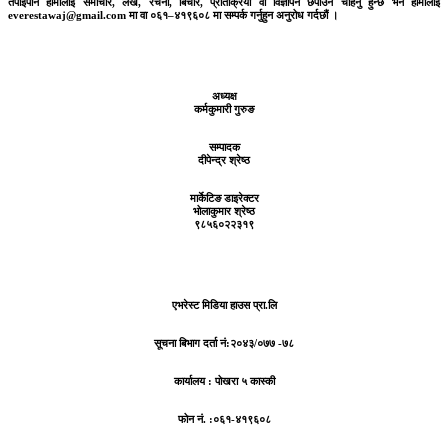
तपाईंपनि हामीलाई समाचार, लेख, रचना, बिचार, प्रतिक्रिया वा विज्ञापन छपाउन चाहनु हुन्छ भने हामीलाई
everestawaj@gmail.com मा वा ०६१–४१९६०८ मा सम्पर्क गर्नुहुन अनुरोध गर्दछौं ।
अध्यक्ष
कर्मकुमारी गुरुङ
सम्पादक
दीपेन्द्र श्रेष्ठ
मार्केटिङ डाइरेक्टर
भोलाकुमार श्रेष्ठ
९८५६०२२३१९
एभरेस्ट मिडिया हाउस प्रा.लि
सूचना बिभाग दर्ता नं:
२०४३/०७७ -७८
कार्यालय :
पोखरा ५ कास्की
फोन नं. :०६१-४१९६०८