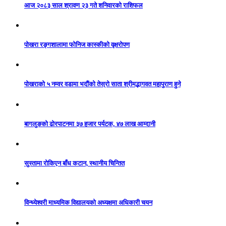
आज २०८३ साल श्रावण २३ गते शनिवारको राशिफल
पोखरा रङ्गशालामा फोनिज कास्कीको वृक्षरोपण
पोखराको ५ नम्वर वडामा भदौंको तेस्रो साता श्रीमद्भागवत महापुराण हुने
बागलुङको ढोरपाटनमा ३७ हजार पर्यटक, ४७ लाख आम्दानी
सुस्तामा रोकिएन बाँध कटान, स्थानीय चिन्तित
विन्ध्येश्वरी माध्यमिक विद्यालयको अध्यक्षमा अधिकारी चयन