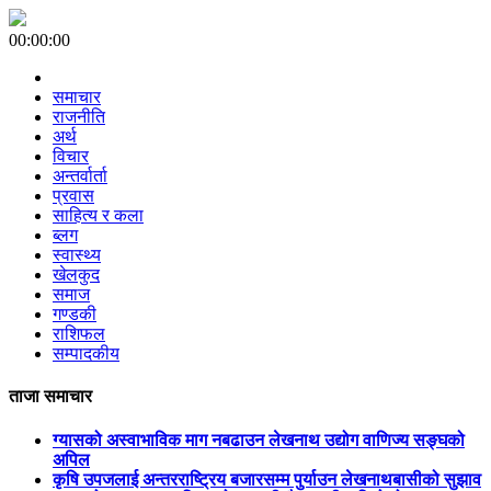
00:00:00
समाचार
राजनीति
अर्थ
विचार
अन्तर्वार्ता
प्रवास
साहित्य र कला
ब्लग
स्वास्थ्य
खेलकुद
समाज
गण्डकी
राशिफल
सम्पादकीय
ताजा समाचार
ग्यासको अस्वाभाविक माग नबढाउन लेखनाथ उद्योग वाणिज्य सङ्घको
अपिल
कृषि उपजलाई अन्तरराष्ट्रिय बजारसम्म पुर्याउन लेखनाथबासीको सुझाव