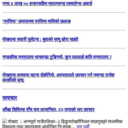
नगद ६ लाख ५० हजारसहित मदरल्याण्ड एक्सलेन्स अवार्ड
‘प्रतिभा’ उत्पादनमा प्रतिभा माविको छलाङ
पोखरामा सवारी दुर्घटना : बुवाको मृत्यु छोरा घाइते
गण्डकीमा मन्त्रालय भागवण्डा टुङ्गियो, कुन दललाई कति मन्त्रालय ?
पोखरामा धनमाया घट्ना दोहोरियो, अस्पतालले उपचार गर्न नमान्दा राजेश
कार्कीको मृत्यू
समाचार
आँखा शिविरमा पाँच सय लाभान्वित, २२ जनाको थप उपचार
पोखरा । अन्नपूर्ण गाउँपालिका–२ ढिकुरपोखरीस्थित माछापुच्छ्रे माध्यमिक
विद्यालय तथा क्याम्पसमा आयोजित निःशुल्क…
पूरा पढौं