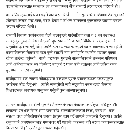
नेपालको आयोजनामा वडाभित्र रहेका पाँच सामुदायिक विद्यालयका ८० जना प्रायोजित
बालबालिकाहरूलाई मंगलबार एक कार्यक्रमका बीच सामग्री हस्तान्तरण गरिएको हो।
बालबालिकाहरूलाई घरमा पढ्ने वातावरण सिर्जना गर्न र गुणस्तरीय शिक्षामा टेवा पुर्‍याउने
उद्देश्यले किताब राख्ने र्‍याक, पढाइ टेबल र विभिन्न बालमैत्री पुस्तकहरू सहयोग स्वरूप
प्रदान गरिएको थियो।
सामग्री वितरण कार्यक्रममा बोल्दै माछापुच्छ्रे गाउँपालिका वडा नं ८ का वडाध्यक्ष
रामबहादुर गुरुङले शिक्षा क्षेत्रको सुधारका लागि संस्थाले विविध कार्यक्रमहरू गर्दै
आएकोमा प्रशंसा गर्नुभयो। उहाँले हाल उपलब्ध गराइएको पढाइ व्यवस्थापन सामग्रीले
बालबालिकाको सिकाइमा मद्दत पुग्ने बताउँदै यस कार्यप्रति स्थानीय सरकार कृतज्ञ
रहेको उल्लेख गर्नुभयो। साथै, वडाध्यक्ष गुरुङले बालबालिकाको उज्ज्वल भविष्यका
लागि अभिभावकहरू थप जिम्मेवार बन्नुपर्ने र घरमा पनि पढाइका लागि उचित समय
छुट्याउन आग्रह गर्नुभयो।
कार्यक्रममा वडा सदस्य चोकप्रसाद दाहालले प्राप्त सामग्रीहरूको उद्देश्यमूलक
प्रयोगमा जोड दिनुभयो। उहाँले सामग्रीको सही सदुपयोग भए/नभएको विषयमा
शिक्षकहरूले आवश्यक अनुगमन गर्नुपर्ने कुरा औंल्याउनुभयो।
समापन कार्यक्रममा बोल्दै गुड नेवर्स इन्टरनेसनल नेपालका कार्यक्रम अधिकृत भीम
तामाङले संस्थाले विगत लामो समयदेखि बालबालिकाहरूको शिक्षा, स्वास्थ्य, बाल
संरक्षण तथा जीविकोपार्जन जस्ता क्षेत्रमा काम गर्दै आएको जानकारी दिनुभयो। उहाँले
समुदायको आवश्यकतालाई मध्यनजर गर्दै आगामी वर्षहरूमा पनि यस्ता कार्यक्रमहरूलाई
निरन्तरता दिइने प्रतिबद्धता व्यक्त गर्नुभयो।