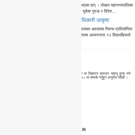
मर्दी हिमाल पदयात्रामा निस्किएका ३ युवा सम्पर्कविहिन भएका छन् । पोखरा महानगरपालिका
१४ खसिबजार बस्ने २४ वर्षका अजित जिसी, २३ वर्षका युकेश गुरुङ र दिपेश…
जिल्ला समन्वय समितिको निवन्धमा सक्षम अधिकारी उत्कृष्ट
जिल्ला समन्वय समिति कास्कीले आफ्नो नवौं स्थापना दिवसका अवसरमा निवन्ध प्रतियोगिता
सम्पन्न गरेको छ। कास्कीका विभिन्न विद्यालयका कक्षा सातमा अध्ययनरत १२ विद्यार्थीहरूले
सहभागीता जनाएको प्रतियोगितामा…
तपाईंपनि हामीलाई समाचार, लेख, रचना, बिचार, प्रतिक्रिया वा विज्ञापन छपाउन चाहनु हुन्छ भने
हामीलाई everestawaj@gmail.com मा वा ०६१–४१९६०८ मा सम्पर्क गर्नुहुन अनुरोध गर्दछौं ।
अध्यक्ष
कर्मकुमारी गुरुङ
सम्पादक
दीपेन्द्र श्रेष्ठ
मार्केटिङ डाइरेक्टर
भोलाकुमार श्रेष्ठ
९८५६०२२३१९
एभरेस्ट मिडिया हाउस प्रा.लि