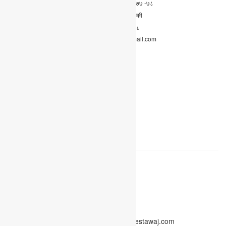
सूचना बिभाग दर्ता नं:
२०४३/०७७ -७८
कार्यालय :
पोखरा ५ कास्की
फोन नं. :०६१-४१९६०८
Email: everestawaj@gmail.com
Home
युनिकोड
हाम्रो टीम
About
Privacy Policy
© 2020. All rights reserved by www.everestawaj.com