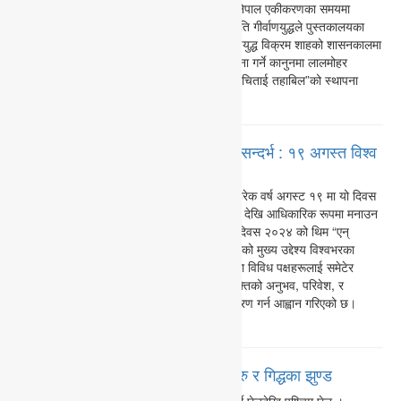
मनाउने निर्णय गरिएको थियो । पृथ्वीनारायण शाहले नेपाल एकीकरणका समयमा
संकलन गरेका महत्वपूर्ण दस्तावेजलाई पछि उनका नाति गीर्वाणयुद्धले पुस्तकालयका
रूपमा संग्रहित गरेर संरक्षण गरेका थिए। राजा गीर्वाणयुद्ध विक्रम शाहको शासनकालमा
विसं १८६९ भदौ १५ गते शुक्रबार पुस्तकालय स्थापना गर्ने कानुनमा लालमोहर
लगाइएको थियो । विसं १८६९ भदौ १५ गते “पुस्तक चिताई तहाबिल”को स्थापना
गरियो। यो नेपालमा…
पुरा पढौ
फोटोग्राफी : अवश्था, अवसर र चुनौति (सन्दर्भ : १९ अगस्त विश्व
फोटोग्राफी दिवस)
आज अगस्ट १९ तारिख विश्व फोटोग्राफी दिवस । हरेक वर्ष अगस्ट १९ मा यो दिवस
बिबिध कार्यक्रम गरि मनाइन्छ। यो दिवस सन् २०१० देखि आधिकारिक रूपमा मनाउन
थालिएको हो।(१) यो बर्षको थिम :विश्व फोटोग्राफी दिवस २०२४ को थिम “एन्
एन्टायर डे” (An Entire Day) रहेको छ। यस थिमको मुख्य उद्देश्य विश्वभरका
फोटोग्राफरहरूलाई एउटै दिनको अवधिमा संसारभरका विविध पक्षहरूलाई समेटेर
तस्वीरहरू खिच्न प्रेरित गर्नु हो। यसमा प्रत्येक व्यक्तिको अनुभव, परिवेश, र
घटनाहरूलाई एउटै दिनमा क्यामेराको माध्यमबाट चित्रण गर्न आह्वान गरिएको छ।
फोटोग्राफीको…
पुरा पढौ
कहां गए ति दिनहरु…. : सिमलका रुखहरु र गिद्धका झुण्ड