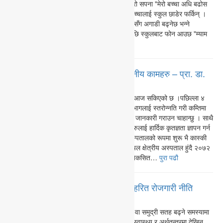
उभिएकी आमा - आमाका आखाँमा एउटा सानो तर गहिरो सपना "मेरो बच्चा अधि बढोस
।" यहि सोच्दा सोच्दै स्कुलको गेट आएको पत्तै भएन बच्चालाई स्कुल छाडेर फर्किन् ।
यसपालि भने अब विस्तारै मेरो बच्चा पनि पक्के राम्रो सँग अगाडी बढ्नेछ भन्ने
विश्वासका साथ दैनिकी चलिरहेको थियो।केहि हप्तापछि स्कुलबाट फोन आउछ "म्याम
एकपटक विद्यालय आउनुहोस…
पुरा पढौ
४ बर्षे कार्यकालमा मैले गरेका ५० उल्लेखनीय कामहरु – प्रा. डा.
भरत खत्री
म ४ बर्ष निर्देशकको रूपमा काम गरेको ४ बर्षे पदावधि आज सकिएको छ ।पछिल्ला ४
बर्षमा प्रतिष्ठान र अस्पताल परिवार मिलेर बिभिन्न बिभागलाई स्तरोन्नति गरी कम्तिमा
५० वटा उल्लेख गर्न लायक काम भयको कुरा सबैलाइ जानकारी गराउन चाहान्छु । साथै
मलाई निर्देशक बन्न/बनाउन पहल गर्ने सबै महानुभावहरुलाई हार्दिक कृतज्ञता ज्ञापन गर्न
चाहान्छु ।बि सं २०१२ सालमा Soldier board अस्पतालको रूपमा शुरू भै कास्की
जिल्ला अस्पताल, गण्डकी अंचल अस्पताल, पश्चिमांचल क्षेत्रीय अस्पताल हुंदै २०७२
सालमा पोखरा स्वास्थ्य विज्ञान प्रतिस्ठानको रूपमा बिकसित…
पुरा पढौ
जलवायु परिवर्तनको मार श्रमिक वर्गमा : हरित रोजगारी नीति
अबको आवश्यकता
जलवायु परिवर्तनको असर अब केवल हिमनदी पग्लिने वा समुद्री सतह बढ्ने समस्यामा
सीमित छैन। यसको प्रत्यक्ष प्रभाव रोजगारी, श्रम, स्वास्थ्य र अर्थतन्त्रमा देखिन