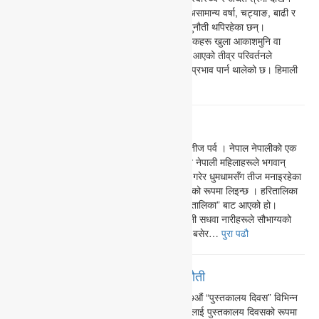
थालेको छ, विशेष गरी श्रमिक वर्गमा। गर्मीको लहर, असामान्य वर्षा, चट्याङ, बाढी र
सुख्खाजस्ता चरम मौसम घटनाहरूले श्रम बजारमा चुनौती थपिरहेका छन्।
नेपालजस्तो विकासोन्मुख मुलुकमा ठूलो संख्यामा श्रमिकहरू खुला आकाशमुनि वा
जोखिमपूर्ण वातावरणमा काम गर्न बाध्य छन्। मौसममा आएको तीव्र परिवर्तनले
उनीहरूको उत्पादन क्षमतामा मात्र नभई, जीवनमा नै प्रभाव पार्न थालेको छ। हिमाली
क्षेत्र तात्दै, जोखिम बढ्दै…
पुरा पढौ
तिज : हिजो र आज
आज भाद्र शुक्ल पक्षको तृतीया तिथि । हरितालिका तीज पर्व । नेपाल नेपालीको एक
विशेष सांस्कृतिक पर्व हो । भाद्र शुक्ल तृतीयाको दिन नेपाली महिलाहरूले भगवान्
शिवको पूजाआराधना गरी व्रत बस्नुका साथै नाचगान गरेर धुमधामसँग तीज मनाइरहेका
छन् । गणेश चतुर्थी र ऋषिपञ्चमी पनि तीजकै अङ्गको रूपमा लिइन्छ । हरितालिका
तिज : हरितालिका: यो नाम संस्कृत शब्द “हरिता” र “तालिका” बाट आएको हो।
शब्दकोषका अनुसार हरितालिका भन्नाले “प्रायः नेपाली सधवा नारीहरूले सौभाग्यको
स्थायित्वका लागि भाद्र शुक्ल तृतीयाका दिन निराहार बसेर…
पुरा पढौ
पुस्तकालय दिवस : महत्व, अवस्था र चुनौती
आज भदौ १५ गते “राष्ट्रिय पुस्तकालय दिवस” । १७औं “पुस्तकालय दिवस” विभिन्न
कार्यक्रम गरी मनाइँदैछ। विसं २०६५ देखि भदौ १५ लाई पुस्तकालय दिवसको रूपमा