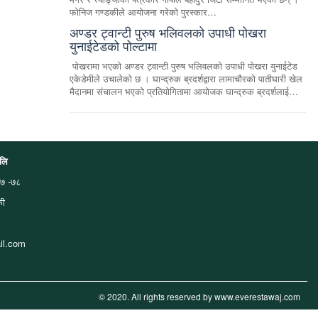
फोनिज गण्डकीले आयोजना गरेको पुरस्कार…
अण्डर ट्वान्टी पुरुष भलिवलको उपाधी पोखरा
युनाईटेडको पोल्टामा
पोखरामा भएको अण्डर ट्वान्टी पुरुष भलिवलको उपाधी पोखरा युनाईटेड
एकेडेमीले उचालेको छ । घान्द्रुक ब्रदर्शद्वारा लामाचौरको पातीघारी खेल
मैदानमा संचालन भएको प्रतियोगितामा आयोजक घान्द्रुक ब्रदर्शलाई…
.लि
७ -७८
की
il.com
© 2020. All rights reserved by www.everestawaj.com