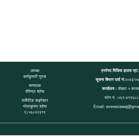
अध्यक्ष
एभरेस्ट मिडिया हाउस प्रा
कर्मकुमारी गुरुङ
सूचना बिभाग दर्ता नं:
२०४३/०७
सम्पादक
कार्यालय :
पोखरा ५ कास्
दीपेन्द्र श्रेष्ठ
फोन नं. :०६१-४१९६०८
मार्केटिङ डाइरेक्टर
भोलाकुमार श्रेष्ठ
Email: everestawaj@gma
९८५६०२२३१९