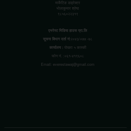
मार्केटिङ डाइरेक्टर
भोलाकुमार श्रेष्ठ
९८५६०२२३१९
एभरेस्ट मिडिया हाउस प्रा.लि
सूचना बिभाग दर्ता नं:
२०४३/०७७ -७८
कार्यालय :
पोखरा ५ कास्की
फोन नं. :०६१-४१९६०८
Email: everestawaj@gmail.com