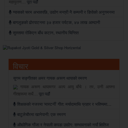
महापुराण…
पूरा पढौं
ग्यासको चरम अभावपछि, उद्योग मन्त्री नै कम्पनी र डिपोको अनुगमनमा
बागलुङको ढोरपाटनमा ३७ हजार पर्यटक, ४७ लाख आम्दानी
सुस्तामा रोकिएन बाँध कटान, स्थानीय चिन्तित
विचार
सुगम सङ्गीतका अमर गायक अरूण थापाको स्मरण
गायक अरूण थापामगर अल्प आयु बाँचे । तर, उनी आफ्ना
गीतहरूमा सधैं…
पूरा पढौं
शिक्षकको नजरमा ‘मास्टर्नी’ गीत: मर्यादामाथि प्रहार र भविष्यमाथिको खेलबाड
बाटुलेचौरमा खानेपानी: एक स्मरण
औद्योगिक गाँजा र नेपाली कपडा उद्योग: सम्भावनाको नयाँ क्षितिज