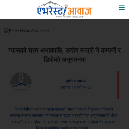
ग्यासको चरम अभावपछि, उद्योग मन्त्री नै कम्पनी र
डिपोको अनुगमनमा
एभरेस्ट आवाज
श्रावण २३ गते २०८३
देशका विभिन्न स्थानमा खाना पकाउने ग्यासको बिक्री वितरणमा देखिएको
समस्या तत्काल समाधान गर्न सरकारले उद्योग तथा डिपोको अनुमगनमलाई तीव्र
बनाएको छ । साविकभन्दा बढी परिमाणमा ग्यास आयात भइरहेको नेपाल आयल
निगमको दाबीबीच सहजै ग्यास नपाएको…