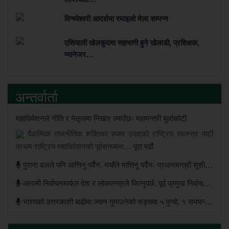
विन्ध्येश्वरी आदर्शमा रमाइलो मेला सम्पन्न
एसियाली खेलकुदमा सहभागी हुने खेलाडी, प्रशिक्षक,
म्यानेजर…
अन्तर्वार्ता
महाधिवेशनले नीति र नेतृत्वमा निखार ल्याउँछः महामन्त्री बुर्लाकोटी
वैकल्पिक राजनीतिक शक्तिका रुपमा उदाएको राष्ट्रिय स्वतन्त्र पार्टी
प्रथम राष्ट्रिय महाधिवेशनको पूर्वसन्ध्यामा…
पूरा पढौं
पुराना दलले पनि आत्तिनु पर्दैन, नयाँले मात्तिनु पर्दैनः प्रधानमन्त्री सुशीला कार्की
आगामी निर्वाचनमार्फत देश र लोकतन्त्रले जित्नुपर्छ: पूर्व प्रमुख निर्वाचन आयुक्त
भारतको उत्तरकाशी बाढीमा ज्यान गुमाउनेको सङ्ख्या ५ पुग्यो, १ सयभन्दा बढी अझै बेपत्ता