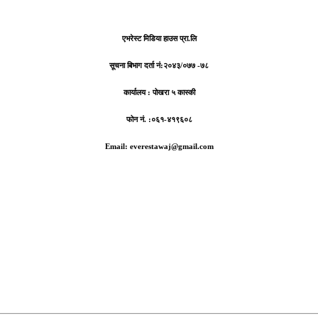
एभरेस्ट मिडिया हाउस प्रा.लि
सूचना बिभाग दर्ता नं:
२०४३/०७७ -७८
कार्यालय :
पोखरा ५ कास्की
फोन नं. :०६१-४१९६०८
Email: everestawaj@gmail.com