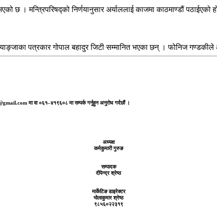
एको छ । मन्त्रिपरिषद्को निर्णयानुसार अर्याललाई काजमा काठमाण्डौं पठाईएक
्याङ्जाका पत्रकार गोपाल बहादुर जिटी सम्मानित भएका छन् । फोनिज गण्डकील
aj@gmail.com मा वा ०६१–४१९६०८ मा सम्पर्क गर्नुहुन अनुरोध गर्दछौं ।
अध्यक्ष
कर्मकुमारी गुरुङ
सम्पादक
दीपेन्द्र श्रेष्ठ
मार्केटिङ डाइरेक्टर
भोलाकुमार श्रेष्ठ
९८५६०२२३१९