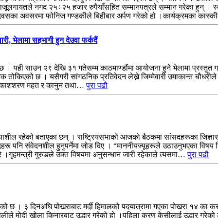
ाजूलगायतले नगद २५÷२५ हजार रुपैयाँसहित सम्मानपत्रले सम्मान गरेका हुन् । स्व
ा दिवसका अवसरमा फोनिज गण्डकीले बिहीबार अर्पण गरेको हो ।कार्यक्रमका कास्
ारी, भेलामा सहभागी हुन देउवा फर्कदैं
ेको छ । यही साउन २९ देखि ३१ गतेसम्म काठमाण्डौंमा आयोजना हुने भेलामा प्रस्तु
ंयोजक तोकिएको छ । यसैगरी सांगठनिक प्रतिवेदन लेख्ने जिम्मेवारी उमाकान्त चौधरी
डा.प्रकाशशरण महत र कानुन तथा…
पुरा पढौ
रियाशील रहेको बताएका छन् । राष्ट्रियसभाको आजको बैठकमा सांसदहरूका जिज्ञासाक
ंसदहरू पनि संवेदनशील हुनुपर्नेमा जोड दिए । “माननीयज्यूहरूले उठाउनुभएका विषय 
रे ।गृहमन्त्री गुरुङले उक्त विषयमा अनुसन्धान जारी रहेकाले त्यसमा…
पुरा पढौ
रिएको छ । ३ दिनअघि पोखराबाट मर्दी हिमालको पदयात्रामा गएका पोखरा १४ का करण
ोलीले मोदी खोला किनारबाट उद्धार गरेको हो ।पहिला करण केसीलाई उद्धार गरेको 