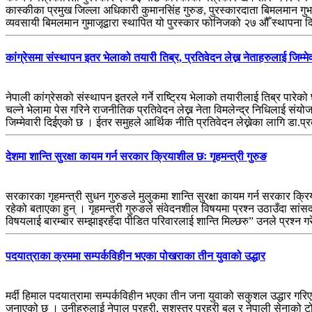
कास्कीका प्रमुख जिल्ला अधिकारी कुमानसिंह गुरुङ, पुरस्कारदाता बिमलमान गुभ
व्यवसायी बिमलमान गुमाजूद्वारा स्थापित यो पुरस्कार फोनिजको २७ औँ स्थापन
कांग्रेसमा संस्थापन इतर भेलाको तयारी तिब्र, प्रतिवेदन लेख्न नेताहरुलाई जिम्मेव
नेपाली कांग्रेसको संस्थापन इतरले गर्ने राष्ट्रिय भेलाको तयारीलाई तिब्र पार
चल्ने भेलामा पेस गरिने राजनीतिक प्रतिवेदन लेख्न नेता विमलेन्द्र निधिलाई स
जिम्मेवारी दिईएको छ । ईतर समुहले आर्थिक नीति प्रतिवेदन लेख्नेका लागि 
देशमा शान्ति सुरक्षा कायम गर्न सरकार क्रियाशील छः गृहमन्त्री गुरुङ
सरकारका गृहमन्त्री सुधन गुरुङले मुलुकमा शान्ति सुरक्षा कायम गर्न सरकार क्
रहेको बताएका हुन् । गृहमन्त्री गुरुङले संवेदनशील विषयमा प्रश्न उठाउँदा सा
विषयलाई बारम्बार सम्झाइरहँदा पीडित परिवारलाई शान्ति मिल्छरु” उनले प्रश्न ग
पदयात्राका क्रममा सम्पर्कविहीन भएका पोखराका तीन युवाको उद्धार
मर्दी हिमाल पदयात्रामा सम्पर्कविहीन भएका तीन जना युवाको सकुशल उद्धार ग
जनाएको छ । उनीहरुलाई नेपाल प्रहरी, सशस्त्र प्रहरी बल र नेपाली सेनाको ट