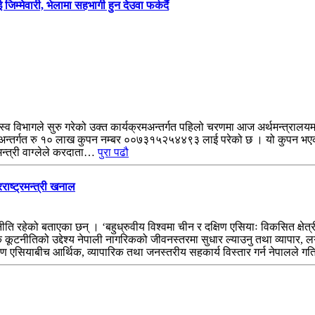
जिम्मेवारी, भेलामा सहभागी हुन देउवा फर्कदैं
 विभागले सुरु गरेको उक्त कार्यक्रमअन्तर्गत पहिलो चरणमा आज अर्थमन्त्रालयमा आ
म अन्तर्गत रु १० लाख कुपन नम्बर ००७३१५२५४४९३ लाई परेको छ । यो कुपन भएका
मन्त्री वाग्लेले करदाता…
पुरा पढौ
ाष्ट्रमन्त्री खनाल
टनीति रहेको बताएका छन् । ‘बहुध्रुवीय विश्वमा चीन र दक्षिण एसियाः विकसित क्षे
कूटनीतिको उद्देश्य नेपाली नागरिकको जीवनस्तरमा सुधार ल्याउनु तथा व्यापार, लग
क्षिण एसियाबीच आर्थिक, व्यापारिक तथा जनस्तरीय सहकार्य विस्तार गर्न नेपालल