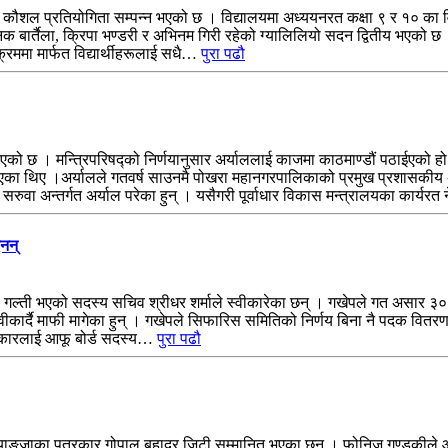
ा कौशल प्रतियोगिता सम्पन्न भएको छ । विद्यालयमा अध्ययनरत कक्षा ९ र १० का विद
बार्तैला, क्रिपा भण्डरी र अभिनम गिरी रहेको ग्यालिलियो सदन द्वितीय भएको छ ।
यक्रममा मार्फत विद्यार्थीहरूलाई सधै…
पुरा पढौ
एको छ । मन्त्रिपरिषद्को निर्णयानुसार अर्याललाई काजमा काठमाण्डौं पठाईएक
एका थिए ।अर्यालले गतवर्ष साउनमै पोखरा महानगरपालिकाको प्रमुख प्रशासकीय अध
ुवा अन्तर्गत अर्याल परेका हुन् । यसैगरी पूर्वाधार विकास मन्त्रालयका कार्यर
नन्
 गल्ती भएको सदस्य सचिव श्रीधर शर्माले स्वीकारेका छन् । गखेपले गत असार ३
ीकार्दै माफी मागेका हुन् । गखेपले सिफारिस समितिको निर्णय बिना नै पदक वित
ाहकारलाई आफू बोर्ड सदस्य…
पुरा पढौ
याङ्जाका पत्रकार गोपाल बहादुर जिटी सम्मानित भएका छन् । फोनिज गण्डकीले आ