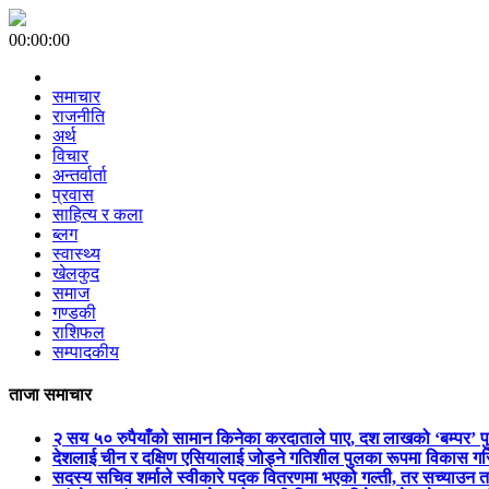
00:00:00
समाचार
राजनीति
अर्थ
विचार
अन्तर्वार्ता
प्रवास
साहित्य र कला
ब्लग
स्वास्थ्य
खेलकुद
समाज
गण्डकी
राशिफल
सम्पादकीय
ताजा समाचार
२ सय ५० रुपैयाँको सामान किनेका करदाताले पाए, दश लाखको ‘बम्पर’ प
देशलाई चीन र दक्षिण एसियालाई जोड्ने गतिशील पुलका रूपमा विकास गरिन
सदस्य सचिव शर्माले स्वीकारे पदक वितरणमा भएको गल्ती, तर सच्याउन 