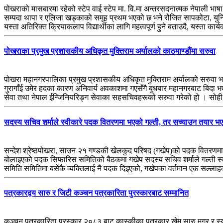
पोखराको मासबारमा रहेको स्टेप वाई स्टेप मा. वि.मा अन्तरसदनात्मक नेपाली भाष
सम्पदा थापा र एलिजा खड्काको समूह प्रथम भएको छ भने रोेजित सापकोटा, युनिक 
यस्ता अतिरिक्त क्रियाकलाप विद्यार्थीका लागि महत्वपूर्ण हुने बताउदै, यस्ता कार्
पोखराका प्रमुख प्रशासकीय अधिकृत मुक्तिराम अर्यालको काठमाण्डौंमा सरुवा
पोखरा महानगरपालिका प्रमुख प्रशासकीय अधिकृत मुक्तिराम अर्यालको सरुवा भ
गुरागाँई उमेर हदका कारण अनिवार्य अवकाशमा गएसँगै बुधबार महानगरबाट बिदा भ
सेवा तथा नेपाल ईन्जिनियरिङ्ग सेवाका सहसचिवहरूको सरुवा गरेको हो । सोही सर
सदस्य सचिव शर्माले स्वीकारे पदक वितरणमा भएको गल्ती, तर सच्याउन तयार भए
सन्देश श्रेष्ठपोखरा, साउन २१ गण्डकी खेलकुद परिषद (गखेप)को पदक वितरणमा
बोलाइएको पदक सिफारिस समितिको बैठकमा गखेप सदस्य सचिव शर्माले गल्ती स्व
समिति समितिमा बसेकै व्यक्तिलाई नै पदक दिइएको, गखेपका वर्तमान एक सल्ल
पत्रकारद्वय सारु र जिटी कञ्चन पत्रकारिता पुरस्कारबाट सम्मानित
कञ्चन पत्रकारिता पुरस्कार २०८३ बाट कास्कीका पत्रकार खेम सारु मगर र स्