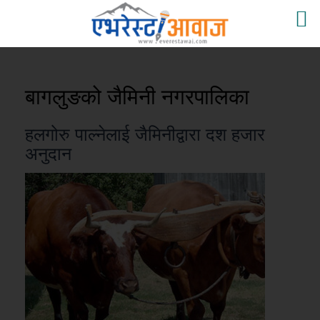
बागलुङको जैमिनी नगरपालिका
हलगोरु पाल्नेलाई जैमिनीद्वारा दश हजार
अनुदान