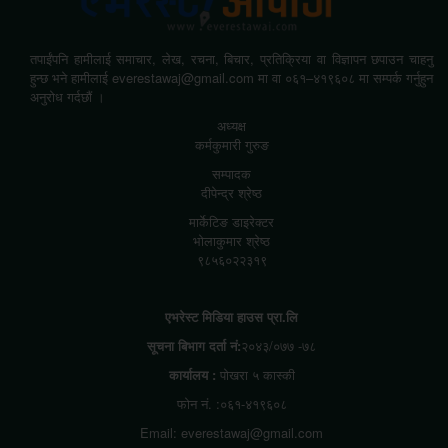
तपाईंपनि हामीलाई समाचार, लेख, रचना, बिचार, प्रतिक्रिया वा विज्ञापन छपाउन चाहनु
हुन्छ भने हामीलाई everestawaj@gmail.com मा वा ०६१–४१९६०८ मा सम्पर्क गर्नुहुन
अनुरोध गर्दछौं ।
अध्यक्ष
कर्मकुमारी गुरुङ
सम्पादक
दीपेन्द्र श्रेष्ठ
मार्केटिङ डाइरेक्टर
भोलाकुमार श्रेष्ठ
९८५६०२२३१९
एभरेस्ट मिडिया हाउस प्रा.लि
सूचना बिभाग दर्ता नं:
२०४३/०७७ -७८
कार्यालय :
पोखरा ५ कास्की
फोन नं. :०६१-४१९६०८
Email: everestawaj@gmail.com