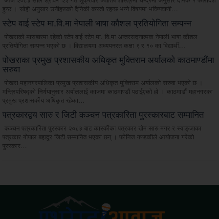
हुन्छ । सोही अनुसार उनीहरूको दैनिकी कस्तो रहन्छ भन्ने विषयमा भविष्यवाणी…
स्टेप वाई स्टेप मा.वि.मा नेपाली भाषा कौशल प्रतियोगिता सम्पन्न
पोखराको मासबारमा रहेको स्टेप वाई स्टेप मा. वि.मा अन्तरसदनात्मक नेपाली भाषा कौशल
प्रतियोगिता सम्पन्न भएको छ । विद्यालयमा अध्ययनरत कक्षा ९ र १० का विद्यार्थी…
पोखराका प्रमुख प्रशासकीय अधिकृत मुक्तिराम अर्यालको काठमाण्डौंमा
सरुवा
पोखरा महानगरपालिका प्रमुख प्रशासकीय अधिकृत मुक्तिराम अर्यालको सरुवा भएको छ ।
मन्त्रिपरिषद्को निर्णयानुसार अर्याललाई काजमा काठमाण्डौं पठाईएको हो । काठमाडौं महानगरका
प्रमुख प्रशासकीय अधिकृत रहेका…
पत्रकारद्वय सारु र जिटी कञ्चन पत्रकारिता पुरस्कारबाट सम्मानित
कञ्चन पत्रकारिता पुरस्कार २०८३ बाट कास्कीका पत्रकार खेम सारु मगर र स्याङ्जाका
पत्रकार गोपाल बहादुर जिटी सम्मानित भएका छन् । फोनिज गण्डकीले आयोजना गरेको
पुरस्कार…