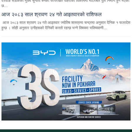
दरवाङ सडकको मुख्य चुनौती बनेको फापरखेत पहिरोको विकल्पमा मोटरेबल पुल निर्माण हुने भएको
छ…
आज २०८३ साल श्रावण २४ गते आइतवारको राशिफल
आज २०८३ साल श्रावण २४ गते आइतवार ज्योतिष शास्त्रमा चन्द्रमा अनुसार दैनिक १ फलादेश
हुन्छ । सोही अनुसार उनीहरूको दैनिकी कस्तो रहन्छ भन्ने विषयमा भविष्यवाणी…