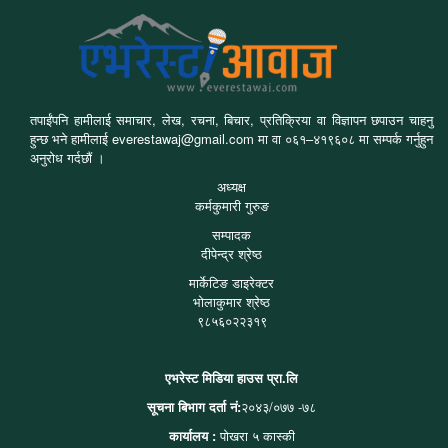
तपाईंपनि हामीलाई समाचार, लेख, रचना, बिचार, प्रतिक्रिया वा विज्ञापन छपाउन चाहनु
हुन्छ भने हामीलाई everestawaj@gmail.com मा वा ०६१–४१९६०८ मा सम्पर्क गर्नुहुन
अनुरोध गर्दछौं ।
अध्यक्ष
कर्मकुमारी गुरुङ
सम्पादक
दीपेन्द्र श्रेष्ठ
मार्केटिङ डाइरेक्टर
भोलाकुमार श्रेष्ठ
९८५६०२२३१९
एभरेस्ट मिडिया हाउस प्रा.लि
सूचना बिभाग दर्ता नं:
२०४३/०७७ -७८
कार्यालय :
पोखरा ५ कास्की