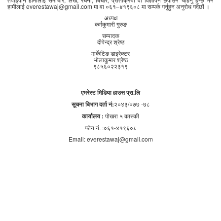
हामीलाई everestawaj@gmail.com मा वा ०६१–४१९६०८ मा सम्पर्क गर्नुहुन अनुरोध गर्दछौं ।
अध्यक्ष
कर्मकुमारी गुरुङ
सम्पादक
दीपेन्द्र श्रेष्ठ
मार्केटिङ डाइरेक्टर
भोलाकुमार श्रेष्ठ
९८५६०२२३१९
एभरेस्ट मिडिया हाउस प्रा.लि
सूचना बिभाग दर्ता नं:
२०४३/०७७ -७८
कार्यालय :
पोखरा ५ कास्की
फोन नं. :०६१-४१९६०८
Email: everestawaj@gmail.com