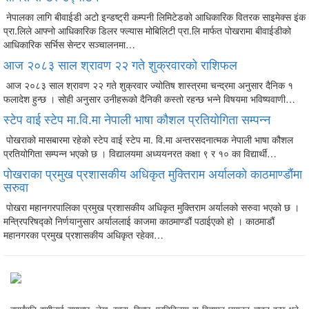
नेपालका लागि बीवाईडी अटो इन्डष्ट्री कम्पनी लिमिटेडको आधिकारिक वितरक साइमेक्स इंक
प्रा.लिले आफ्नो आधिकारिक डिलर फ्ल्यास मोबिलिटी प्रा.लि मार्फत पोखरामा बीवाईडीको
आधिकारिक सर्भिस सेन्टर सञ्चालनमा…
आज २०८३ साल श्रावण २२ गते शुक्रवारको राशिफल
आज २०८३ साल श्रावण २२ गते शुक्रवार ज्योतिष शास्त्रमा चन्द्रमा अनुसार दैनिक १
फलादेश हुन्छ । सोही अनुसार उनीहरूको दैनिकी कस्तो रहन्छ भन्ने विषयमा भविष्यवाणी…
स्टेप वाई स्टेप मा.वि.मा नेपाली भाषा कौशल प्रतियोगिता सम्पन्न
पोखराको मासबारमा रहेको स्टेप वाई स्टेप मा. वि.मा अन्तरसदनात्मक नेपाली भाषा कौशल
प्रतियोगिता सम्पन्न भएको छ । विद्यालयमा अध्ययनरत कक्षा ९ र १० का विद्यार्थी…
पोखराका प्रमुख प्रशासकीय अधिकृत मुक्तिराम अर्यालको काठमाण्डौंमा
सरुवा
पोखरा महानगरपालिका प्रमुख प्रशासकीय अधिकृत मुक्तिराम अर्यालको सरुवा भएको छ ।
मन्त्रिपरिषद्को निर्णयानुसार अर्याललाई काजमा काठमाण्डौं पठाईएको हो । काठमाडौं
महानगरका प्रमुख प्रशासकीय अधिकृत रहेका…
तपाईंपनि हामीलाई समाचार, लेख, रचना, बिचार, प्रतिक्रिया वा विज्ञापन छपाउन चाहनु हुन्छ भने