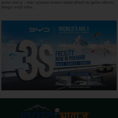
वृक्षरोपण गरेको छ । पोखरा रङ्गशालामा सञ्चालन भइरहेको हरियाली तथा वृक्षरोपण अभियानमा
ऐक्यबद्धता जनाउँदै फोनिज…