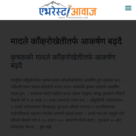
मादले काँक्रोखेतीतर्फ आकर्षण बढ्दै
कृषकको मादले काँक्रोखेतीतर्फ आकर्षण
बढ्दै
तनहुँको आँबुखैरेनीका कृषक मादले काँक्रोखेतीतर्फ आकर्षित हुन थालेका छन् ।
पछिल्लो समय मादले काँक्रोले बजार पाउन थालेपछि कृषक यसतर्फ आकर्षित
भएका हुन् । यसपटक मात्रै यहाँका छवटा कृषक समूहमा आबद्ध कृषकले काँक्रो
बिक्री गरी रु छ लाख ३५ हजार आम्दानी गरेका छन् । आँबुखैरेनी गाउँपालिका–
५ लाब्दी भोटेश्वाराका वीरबहादुर गुरुङले काँक्रो उत्पादन र बजारीकरणमा
गाउँपालिकाले सहयोग गरेपछि आम्दानी बढेको बताए । उनले यस वर्ष आफूले पनि
काँक्रो बिक्री गरी रु ४० हजार ५०० आम्दानी गरेको बताए। गुरुङले ५० बोट
काँक्रोका बिरुवा…
पुरा पढौ