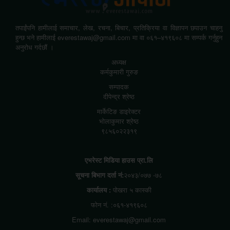
तपाईंपनि हामीलाई समाचार, लेख, रचना, बिचार, प्रतिक्रिया वा विज्ञापन छपाउन चाहनु
हुन्छ भने हामीलाई everestawaj@gmail.com मा वा ०६१–४१९६०८ मा सम्पर्क गर्नुहुन
अनुरोध गर्दछौं ।
अध्यक्ष
कर्मकुमारी गुरुङ
सम्पादक
दीपेन्द्र श्रेष्ठ
मार्केटिङ डाइरेक्टर
भोलाकुमार श्रेष्ठ
९८५६०२२३१९
एभरेस्ट मिडिया हाउस प्रा.लि
सूचना बिभाग दर्ता नं:
२०४३/०७७ -७८
कार्यालय :
पोखरा ५ कास्की
फोन नं. :०६१-४१९६०८
Email: everestawaj@gmail.com