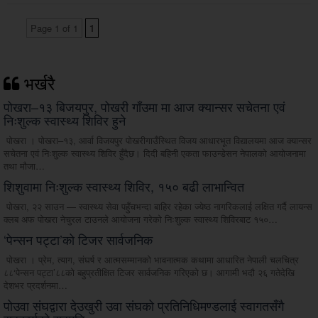
Page 1 of 1
1
भर्खरै
पोखरा–१३ बिजयपुर, पोखरी गाँउमा मा आज क्यान्सर सचेतना एवं
निःशुल्क स्वास्थ्य शिविर हुने
पोखरा । पोखरा–१३, आर्वा विजयपुर पोखरीगाउँस्थित विजय आधारभूत विद्यालयमा आज क्यान्सर
सचेतना एवं निःशुल्क स्वास्थ्य शिविर हुँदैछ। दिदी बहिनी एकता फाउन्डेसन नेपालको आयोजनामा
तथा मौजा…
शिशुवामा निःशुल्क स्वास्थ्य शिविर, १५० बढी लाभान्वित
पोखरा, २२ साउन — स्वास्थ्य सेवा पहुँचभन्दा बाहिर रहेका ज्येष्ठ नागरिकलाई लक्षित गर्दै लायन्स
क्लब अफ पोखरा नेचुरल टाउनले आयोजना गरेको निःशुल्क स्वास्थ्य शिविरबाट १५०…
‘पेन्सन पट्टा’को टिजर सार्वजनिक
पोखरा । प्रेम, त्याग, संघर्ष र आत्मसम्मानको भावनात्मक कथामा आधारित नेपाली चलचित्र
८८‘पेन्सन पट्टा’८८को बहुप्रतीक्षित टिजर सार्वजनिक गरिएको छ। आगामी भदौ २६ गतेदेखि
देशभर प्रदर्शनमा…
पोउवा संघद्वारा देउखुरी उवा संघको प्रतिनिधिमण्डलाई स्वागतसँगै