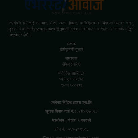
तपाईंपनि हामीलाई समाचार, लेख, रचना, बिचार, प्रतिक्रिया वा विज्ञापन छपाउन चाहनु
हुन्छ भने हामीलाई everestawaj@gmail.com मा वा ०६१–४१९६०८ मा सम्पर्क गर्नुहुन
अनुरोध गर्दछौं ।
अध्यक्ष
कर्मकुमारी गुरुङ
सम्पादक
दीपेन्द्र श्रेष्ठ
मार्केटिङ डाइरेक्टर
भोलाकुमार श्रेष्ठ
९८५६०२२३१९
एभरेस्ट मिडिया हाउस प्रा.लि
सूचना बिभाग दर्ता नं:
२०४३/०७७ -७८
कार्यालय :
पोखरा ५ कास्की
फोन नं. :०६१-४१९६०८
Email: everestawaj@gmail.com