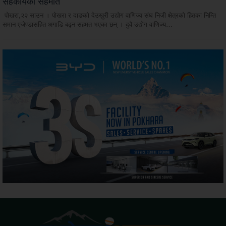
सहकार्यको सहमति
पोखरा,२२ साउन । पोखरा र दाङको देउखुरी उद्योग वाणिज्य संघ निजी क्षेत्रको हितका निम्ति
समान एजेण्डासहित अगाडि बढ्न सहमत भएका छन् । दुवै उद्योग वाणिज्य…