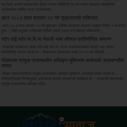
प्रा.लिले आफ्नो आधिकारिक डिलर फ्ल्यास मोबिलिटी प्रा.लि मार्फत पोखरामा बीवाईडीको
आधिकारिक सर्भिस सेन्टर सञ्चालनमा…
आज २०८३ साल श्रावण २२ गते शुक्रवारको राशिफल
आज २०८३ साल श्रावण २२ गते शुक्रवार ज्योतिष शास्त्रमा चन्द्रमा अनुसार दैनिक १ फलादेश
हुन्छ । सोही अनुसार उनीहरूको दैनिकी कस्तो रहन्छ भन्ने विषयमा भविष्यवाणी…
स्टेप वाई स्टेप मा.वि.मा नेपाली भाषा कौशल प्रतियोगिता सम्पन्न
पोखराको मासबारमा रहेको स्टेप वाई स्टेप मा. वि.मा अन्तरसदनात्मक नेपाली भाषा कौशल
प्रतियोगिता सम्पन्न भएको छ । विद्यालयमा अध्ययनरत कक्षा ९ र १० का विद्यार्थी…
पोखराका प्रमुख प्रशासकीय अधिकृत मुक्तिराम अर्यालको काठमाण्डौंमा
सरुवा
पोखरा महानगरपालिका प्रमुख प्रशासकीय अधिकृत मुक्तिराम अर्यालको सरुवा भएको छ ।
मन्त्रिपरिषद्को निर्णयानुसार अर्याललाई काजमा काठमाण्डौं पठाईएको हो । काठमाडौं महानगरका
प्रमुख प्रशासकीय अधिकृत रहेका…