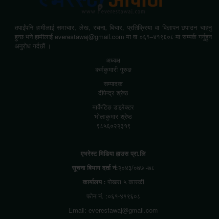
तपाईंपनि हामीलाई समाचार, लेख, रचना, बिचार, प्रतिक्रिया वा विज्ञापन छपाउन चाहनु
हुन्छ भने हामीलाई everestawaj@gmail.com मा वा ०६१–४१९६०८ मा सम्पर्क गर्नुहुन
अनुरोध गर्दछौं ।
अध्यक्ष
कर्मकुमारी गुरुङ
सम्पादक
दीपेन्द्र श्रेष्ठ
मार्केटिङ डाइरेक्टर
भोलाकुमार श्रेष्ठ
९८५६०२२३१९
एभरेस्ट मिडिया हाउस प्रा.लि
सूचना बिभाग दर्ता नं:
२०४३/०७७ -७८
कार्यालय :
पोखरा ५ कास्की
फोन नं. :०६१-४१९६०८
Email: everestawaj@gmail.com