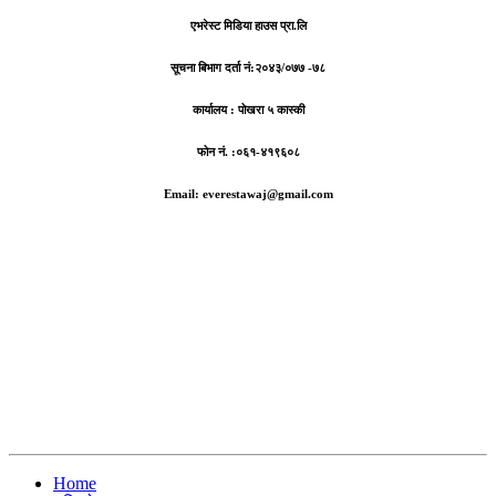
एभरेस्ट मिडिया हाउस प्रा.लि
सूचना बिभाग दर्ता नं:
२०४३/०७७ -७८
कार्यालय :
पोखरा ५ कास्की
फोन नं. :०६१-४१९६०८
Email: everestawaj@gmail.com
Home