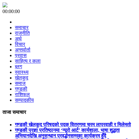
00:00:00
समाचार
राजनीति
अर्थ
विचार
अन्तर्वार्ता
प्रवास
साहित्य र कला
ब्लग
स्वास्थ्य
खेलकुद
समाज
गण्डकी
राशिफल
सम्पादकीय
ताजा समाचार
गण्डकी खेलकुद परिषदको पदक वितरणमा चरम लापरवाही र मिलेमतो
गण्डकी प्रज्ञा प्रतिष्ठानमा ‘न्यूरो आर्ट’ कार्यशाला, भाषा शुद्धता
अभियानदेखि अनुसन्धान प्रवर्द्धनसम्मका कार्यक्रम हुँदै