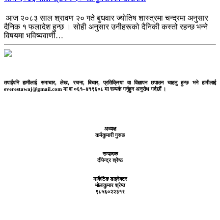
आज २०८३ साल श्रावण २० गते बुधवार ज्योतिष शास्त्रमा चन्द्रमा अनुसार
दैनिक १ फलादेश हुन्छ । सोही अनुसार उनीहरूको दैनिकी कस्तो रहन्छ भन्ने
विषयमा भविष्यवाणी…
तपाईंपनि हामीलाई समाचार, लेख, रचना, बिचार, प्रतिक्रिया वा विज्ञापन छपाउन चाहनु हुन्छ भने हामीलाई
everestawaj@gmail.com मा वा ०६१–४१९६०८ मा सम्पर्क गर्नुहुन अनुरोध गर्दछौं ।
अध्यक्ष
कर्मकुमारी गुरुङ
सम्पादक
दीपेन्द्र श्रेष्ठ
मार्केटिङ डाइरेक्टर
भोलाकुमार श्रेष्ठ
९८५६०२२३१९