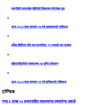
म्याग्दीको फापरखेत पहिरोको विकल्पमा मोटरेबल पुल
आज २०८३ साल श्रावण २४ गते आइतवारको राशिफल
आँखा शिविरमा पाँच सय लाभान्वित, २२ जनाको थप उपचार
खौलालाँकुरीको रक्तदानमा ५४ युनिट संकलन
आज २०८३ साल श्रावण २३ गते शनिवारको राशिफल
ट्रेन्डिङ
नगद ६ लाख ५० हजारसहित मदरल्याण्ड एक्सलेन्स अवार्ड