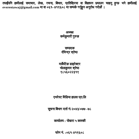
तपाईंपनि हामीलाई समाचार, लेख, रचना, बिचार, प्रतिक्रिया वा विज्ञापन छपाउन चाहनु हुन्छ भने हामीलाई
everestawaj@gmail.com मा वा ०६१–४१९६०८ मा सम्पर्क गर्नुहुन अनुरोध गर्दछौं ।
अध्यक्ष
कर्मकुमारी गुरुङ
सम्पादक
दीपेन्द्र श्रेष्ठ
मार्केटिङ डाइरेक्टर
भोलाकुमार श्रेष्ठ
९८५६०२२३१९
एभरेस्ट मिडिया हाउस प्रा.लि
सूचना बिभाग दर्ता नं:
२०४३/०७७ -७८
कार्यालय :
पोखरा ५ कास्की
फोन नं. :०६१-४१९६०८