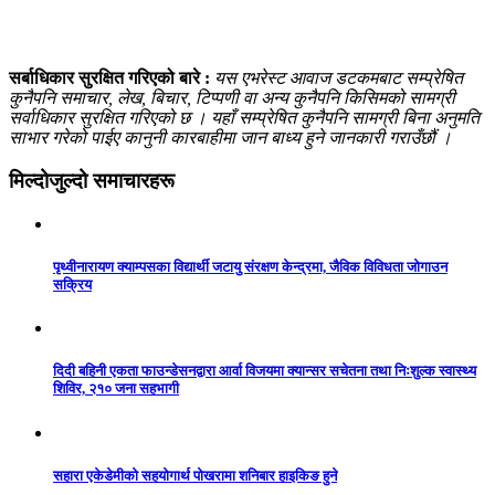
सर्बाधिकार सुरक्षित गरिएको बारे :
यस एभरेस्ट आवाज डटकमबाट सम्प्रेषित
कुनैपनि समाचार, लेख, बिचार, टिप्पणी वा अन्य कुनैपनि किसिमको सामग्री
सर्वाधिकार सुरक्षित गरिएको छ । यहाँ सम्प्रेषित कुनैपनि सामग्री बिना अनुमति
साभार गरेको पाईए कानुनी कारबाहीमा जान बाध्य हुने जानकारी गराउँछौं ।
मिल्दोजुल्दो समाचारहरू
पृथ्वीनारायण क्याम्पसका विद्यार्थी जटायु संरक्षण केन्द्रमा, जैविक विविधता जोगाउन
सक्रिय
दिदी बहिनी एकता फाउन्डेसनद्वारा आर्वा विजयमा क्यान्सर सचेतना तथा निःशुल्क स्वास्थ्य
शिविर, २१० जना सहभागी
सहारा एकेडेमीको सहयोगार्थ पोखरामा शनिबार हाइकिङ हुने