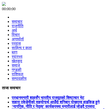
00:00:00
समाचार
राजनीति
अर्थ
विचार
अन्तर्वार्ता
प्रवास
साहित्य र कला
ब्लग
स्वास्थ्य
खेलकुद
समाज
गण्डकी
राशिफल
सम्पादकीय
ताजा समाचार
प्रधानमन्त्री शाहसँग भारतीय राजदूतको शिष्टाचार भेट
सहारा एकेडेमीको सहयोगार्थ आउँदो शनिबार पोखरामा हाइकिङ हुने
‘नागरिक, नीति र नेतृत्व’ कार्यक्रममा मन्त्रीलाई जोड्दै रास्वपा