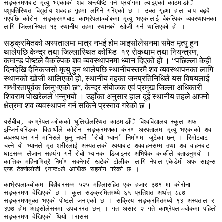
सङ्क्रमणबाट मृत्यु भएकाको शव अन्त्येष्टि गर्न प्रयोगमा ल्याइएको काठमाडाँै 
पशुपतिस्थित विद्युतीय शवदाह गृहमा लगिने गरिएको छ । उक्त गृहमा हाल चाप बढ्दै 
गएपछि कोरोना सङ्क्रमणबाट काभ्रेपलाञ्चोकमा मृत्यु भएकालाई वैकल्पिक व्यवस्थापनका 
लागि जिल्लास्थित १३ स्थानीय तहमा स्थानको खोजी गर्न थालिएको हो । 
सङ्क्रमितको अस्पतालमा मात्र नभई होम आइसोलेसनमा समेत मृत्यु हुन
थालेपछि केन्द्र तथा जिल्लास्थित कोभिड–१९ रोकथाम तथा नियन्त्रण,
कमान्ड पोष्टले वैकल्पिक शव व्यवस्थापनमा ध्यान दिएको हो । “पछिल्ला केही
दिनदेखि दैनिकजसो मृत्यु हुन थालेपछि स्थानीयस्तरमै शव व्यवस्थापनका लागि
स्थानको खोजी थालिएको हो, स्थानीय तहका जनप्रतिनिधिले यस विषयलाई
गम्भीरतापूर्वक लिनुभएको छ”, केन्द्र संयोजक एवं प्रमुख जिल्ला अधिकारी
शिवराम पोखरेलले भन्नुभयो । उहाँका अनुसार हाल दुई स्थानीय तहले आफ्नो
क्षेत्रमा शव व्यवस्थापन गर्न सकिने प्रस्ताव गरेको छ ।
यसैबीच, काभ्रेपलाञ्चोकको धुलिखेलस्थित काठमाडाँै विश्वविद्यालय स्कूल अफ 
इन्जिनीयरिङका विद्यार्थीले कोरोना सङ्क्रमणका कारण अस्पतालमा मृत्यु भएकाको शव 
व्यवस्थापन गर्न मानिसले छुनु नपर्ने ‘रोबो–भ्यान’ निर्माणमा जुटेका छन् । रिमोटबाट 
चल्ने यो भ्यानले मृत शरीरलाई अस्पतालको श्ययाबाट शववाहनसम्म तथा शव वाहनबाट 
घाटसम्म लैजान सहयोग गर्ने रोबो भ्यानका डिजाइनर अभिषेक कार्कीले बताउनुभयो । 
कात्तिक महिनाभित्रै निर्माण सक्नेगरी खटेको टोलीका लागि नेपाल एकेडेमी अफ साइन्स 
एन्ड टेक्नोलोजी ९नाष्ट०ले आर्थिक सहयोग गरेको छ । 

काभे्रपलाञ्चोकमा बिहीबारसम्म ५२५ महिलासहित एक हजार ३७१ मा कोरोना 
सङ्क्रमण देखिएको छ । कूल सङ्क्रमितमध्ये ६५ प्रतिशत अर्थात् ८८७ 
सङ्क्रमणमुक्त भएको पोष्टले जनाएको छ । सक्रिय सङ्क्रमितमध्ये ९३ अस्पताल र 
३७७ होम आइसोलेसनमा उपचाररत छन् । गत असार २ गते काभ्रेपलाञ्चोकमा पहिलो 
सङ्क्रमण देखिएको थियो ।रासस 