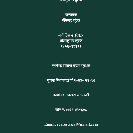
कर्मकुमारी गुरुङ
सम्पादक
दीपेन्द्र श्रेष्ठ
मार्केटिङ डाइरेक्टर
भोलाकुमार श्रेष्ठ
९८५६०२२३१९
एभरेस्ट मिडिया हाउस प्रा.लि
सूचना बिभाग दर्ता नं:
२०४३/०७७ -७८
कार्यालय :
पोखरा ५ कास्की
फोन नं. :०६१-४१९६०८
Email: everestawaj@gmail.com