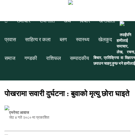
00:00:00
समाचार
राजनीति
अर्थ
विचार
अन्तर्वार्ता
तपाईंपनि
प्रवास
साहित्य र कला
ब्लग
स्वास्थ्य
खेलकुद
हामीलाई
समाचार,
लेख, रचना,
समाज
गण्डकी
राशिफल
सम्पादकीय
बिचार, प्रतिक्रिया वा विज्ञापन
छपाउन चाहनु हुन्छ भने हामीलाई
पोखरामा सवारी दुर्घटना : बुवाको मृत्यु छोरा घाइते
एभरेस्ट आवाज
जेठ ४ गते २०८० मा प्रकाशित