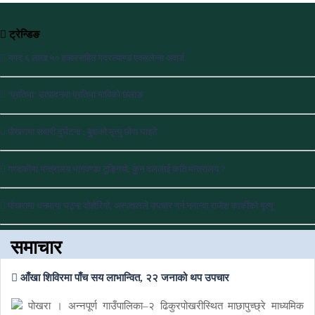
ट्रेन्डिङ
नगद ६ लाख ५० हजारसहित मदरल्याण्ड एक्सलेन्स अवार्ड
‘प्रतिभा’ उत्पादनमा प्रतिभा माविको छलाङ
पोखरामा सवारी दुर्घटना : बुवाको मृत्यु छोरा घाइते
गण्डकीमा मन्त्रालय भागवण्डा टुङ्गियो, कुन दललाई कति मन्त्रालय ?
पोखरामा धनमाया घट्ना दोहोरियो, अस्पतालले उपचार गर्न नमान्दा राजेश कार्कीको मृत्यू
समाचार
आँखा शिविरमा पाँच सय लाभान्वित, २२ जनाको थप उपचार
पोखरा । अन्नपूर्ण गाउँपालिका–२ ढिकुरपोखरीस्थित माछापुच्छ्रे माध्यमिक