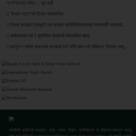
नागरिकलाई लक्षित…
पूरा पढौं
‘पेन्सन पट्टा’को टिजर सार्वजनिक
पोउवा संघद्वारा देउखुरी उवा संघको प्रतिनिधिमण्डलाई स्वागतसँगै सहकार्यको सहमति
संघीयताको मर्म र चुनौतीमा पोखरेली विद्यार्थीको बहस
कानुन र स्रोत साधनको अभावले भने जति काम गर्न सकिएन: जिसस प्रमुख पौडेल
तपाईंपनि हामीलाई समाचार, लेख, रचना, बिचार, प्रतिक्रिया वा विज्ञापन छपाउन चाहनु
हुन्छ भने हामीलाई everestawaj@gmail.com मा वा ०६१–४१९६०८ मा सम्पर्क गर्नुहुन