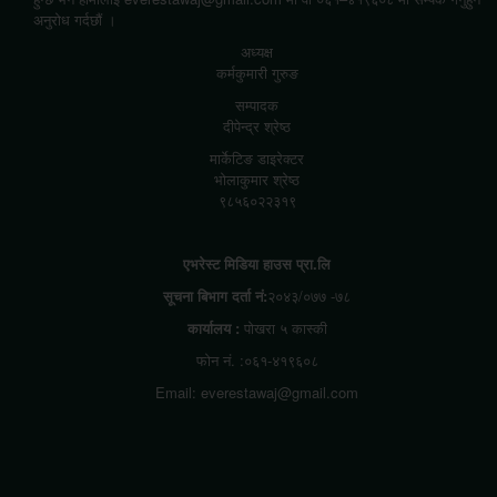
अनुरोध गर्दछौं ।
अध्यक्ष
कर्मकुमारी गुरुङ
सम्पादक
दीपेन्द्र श्रेष्ठ
मार्केटिङ डाइरेक्टर
भोलाकुमार श्रेष्ठ
९८५६०२२३१९
एभरेस्ट मिडिया हाउस प्रा.लि
सूचना बिभाग दर्ता नं:
२०४३/०७७ -७८
कार्यालय :
पोखरा ५ कास्की
फोन नं. :०६१-४१९६०८
Email: everestawaj@gmail.com