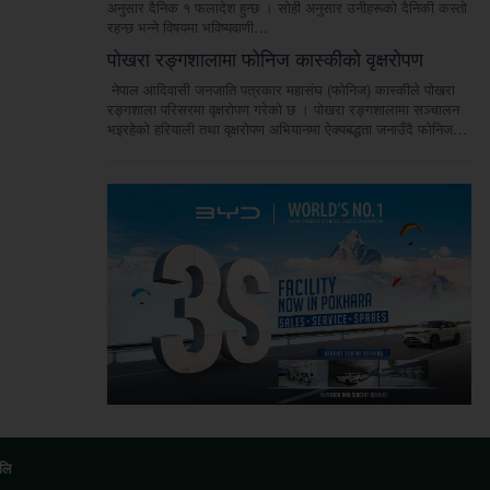
अनुसार दैनिक १ फलादेश हुन्छ । सोही अनुसार उनीहरूको दैनिकी कस्तो
रहन्छ भन्ने विषयमा भविष्यवाणी…
पोखरा रङ्गशालामा फोनिज कास्कीको वृक्षरोपण
नेपाल आदिवासी जनजाति पत्रकार महासंघ (फोनिज) कास्कीले पोखरा
रङ्गशाला परिसरमा वृक्षरोपण गरेको छ । पोखरा रङ्गशालामा सञ्चालन
भइरहेको हरियाली तथा वृक्षरोपण अभियानमा ऐक्यबद्धता जनाउँदै फोनिज…
.लि