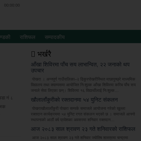
00:00:00
ण्डकी
राशिफल
सम्पादकीय
भर्खरै
आँखा शिविरमा पाँच सय लाभान्वित, २२ जनाको थप
उपचार
पोखरा । अन्नपूर्ण गाउँपालिका–२ ढिकुरपोखरीस्थित माछापुच्छ्रे माध्यमिक
विद्यालय तथा क्याम्पसमा आयोजित निःशुल्क आँखा शिविरमा करिब पाँच सय
जनाले सेवा लिएका छन्। शिविरमा १६ विद्यार्थीलाई निःशुल्क…
वडा नं ८
खौलालाँकुरीको रक्तदानमा ५४ युनिट संकलन
ोजक
पोखराखौलालाँकुरी पोखरा सम्पर्क समाजले आयोजना गरेको खुल्ला
रक्तदान कार्यक्रममा ५४ युनिट रगत संकलन भएको छ । समाजले आफ्नो
स्थापनाको आठौं वर्ष प्रवेशका अवसरमा शनिवार रक्तदान…
आज २०८३ साल श्रावण २३ गते शनिवारको राशिफल
आज २०८३ साल श्रावण २३ गते शनिवार ज्योतिष शास्त्रमा चन्द्रमा