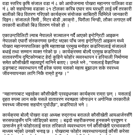
वडा स्तरिय कृषि संजाल वडा नं ८ को आयोजनामा पोखरा महानगर पालिका वडा
नं ८ को सहयोगमा वडाका २१ टोलका करिब एघार सय घरधुरी लाई वर्षे तरकारी
बालीको बिउ वितरण गरिएको कार्यक्रम संयोजक साबित्री घिमिरेले जानकारी
दिइन। संजालले सिमी , मिटर बोडी ,काक्रो , घिरौला भिन्डी, लौका लगाएत वर्षे
तरकारी बालीको बिउ वितरण गरेको हो ।
एकाउन्टविलिटी ल्याब नेपालले सञ्चालन गर्दै आएको इन्टेग्रिटी आइकन
नेपालको एघारौं संस्करणमा छनोट भएका पाँच जना इन्टेग्रिटी आइकन मध्ये
पोखरा महानगरपालिका कृषि महाशाखा प्रमुख मनोहर कडरियालाई संजालले
बधाई तथा सम्मान व्यक्त गरेको छ । कार्यक्रममा बोल्दै प्रमुख कडरियाले
वातावरणीय दृष्टिकोणबाट हेर्दा कुहिने फोहोर व्यवस्थापन र हरियाली निर्माणमा
समेत कौसीखेती महत्वपूर्ण मानिने बताए। उनले भने , “यसलाई वैज्ञानिक
ढङ्गबाट व्यवस्थापन गर्दै हरेक घरमा यसको महत्व बुझाउन सके स्वस्थ्य
जीवनयापनका लागि निकै राम्रो हुन्छ ।”
“महानगरबाट भइरहेका कौसीखेती प्रवद्र्धनका कार्यक्रम राम्रा छन् । यसलाई
वृहत रुपमा लान सके यसले वातावरण स्वच्छता जोगाउन र अर्गानिक तरकारीले
स्वस्थ्य जीवनमा सहयोग पुर्याउँछ”, कडरियाले भने ।
कार्यक्रमा बोल्दै पोखरा वडा अध्यक्ष रुद्रनाथ बरालले कौसीखेती आयआर्जनसँगै
सरसफाइसँग पनि जोडिएको बताए । बढ्दो सहरीकरणमा हुनसक्ने प्रदूषण र
उत्सर्जन हुने फोहोरलाई सरल तरिकाले व्यवस्थापन गर्न कौसीखेती प्रभावकारी
माध्यम भएको उनको भनाइ छ । पोखरामा फोहोर व्यवस्थापनलाई कौसी करेसा