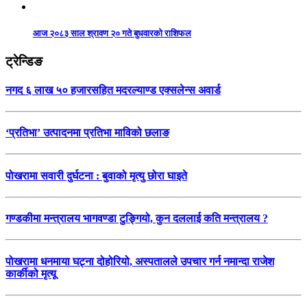
आज २०८३ साल श्रावण २० गते बुधवारको राशिफल
ट्रेन्डिङ
नगद ६ लाख ५० हजारसहित मदरल्याण्ड एक्सलेन्स अवार्ड
‘प्रतिभा’ उत्पादनमा प्रतिभा माविको छलाङ
पोखरामा सवारी दुर्घटना : बुवाको मृत्यु छोरा घाइते
गण्डकीमा मन्त्रालय भागवण्डा टुङ्गियो, कुन दललाई कति मन्त्रालय ?
पोखरामा धनमाया घट्ना दोहोरियो, अस्पतालले उपचार गर्न नमान्दा राजेश
कार्कीको मृत्यू