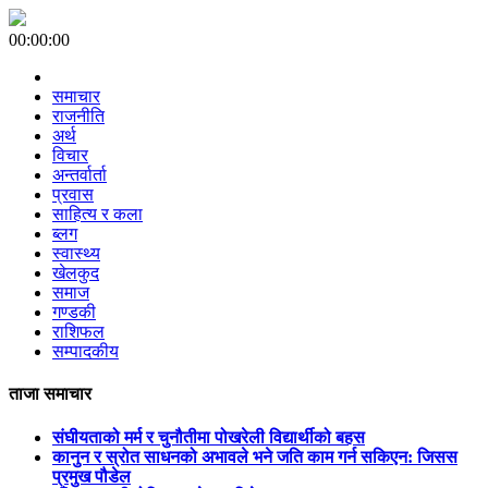
00:00:00
समाचार
राजनीति
अर्थ
विचार
अन्तर्वार्ता
प्रवास
साहित्य र कला
ब्लग
स्वास्थ्य
खेलकुद
समाज
गण्डकी
राशिफल
सम्पादकीय
ताजा समाचार
संघीयताको मर्म र चुनौतीमा पोखरेली विद्यार्थीको बहस
कानुन र स्रोत साधनको अभावले भने जति काम गर्न सकिएन: जिसस
प्रमुख पौडेल