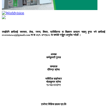
तपाईंपनि हामीलाई समाचार, लेख, रचना, बिचार, प्रतिक्रिया वा विज्ञापन छपाउन चाहनु हुन्छ भने हामीलाई
everestawaj@gmail.com मा वा ०६१–४१९६०८ मा सम्पर्क गर्नुहुन अनुरोध गर्दछौं ।
अध्यक्ष
कर्मकुमारी गुरुङ
सम्पादक
दीपेन्द्र श्रेष्ठ
मार्केटिङ डाइरेक्टर
भोलाकुमार श्रेष्ठ
९८५६०२२३१९
एभरेस्ट मिडिया हाउस प्रा.लि