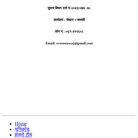
सूचना बिभाग दर्ता नं:
२०४३/०७७ -७८
कार्यालय :
पोखरा ५ कास्की
फोन नं. :०६१-४१९६०८
Email: everestawaj@gmail.com
Home
युनिकोड
हाम्रो टीम