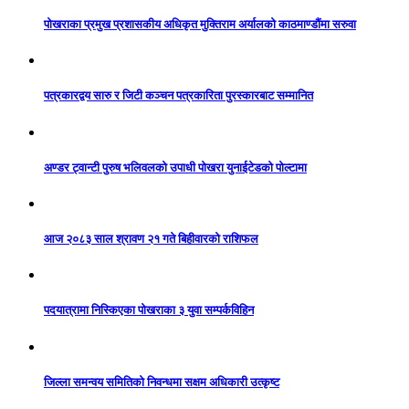
पोखराका प्रमुख प्रशासकीय अधिकृत मुक्तिराम अर्यालको काठमाण्डौंमा सरुवा
पत्रकारद्वय सारु र जिटी कञ्चन पत्रकारिता पुरस्कारबाट सम्मानित
अण्डर ट्वान्टी पुरुष भलिवलको उपाधी पोखरा युनाईटेडको पोल्टामा
आज २०८३ साल श्रावण २१ गते बिहीवारको राशिफल
पदयात्रामा निस्किएका पोखराका ३ युवा सम्पर्कविहिन
जिल्ला समन्वय समितिको निवन्धमा सक्षम अधिकारी उत्कृष्ट