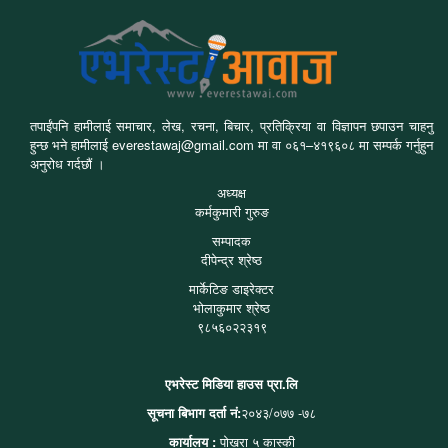
तपाईंपनि हामीलाई समाचार, लेख, रचना, बिचार, प्रतिक्रिया वा विज्ञापन छपाउन चाहनु
हुन्छ भने हामीलाई everestawaj@gmail.com मा वा ०६१–४१९६०८ मा सम्पर्क गर्नुहुन
अनुरोध गर्दछौं ।
अध्यक्ष
कर्मकुमारी गुरुङ
सम्पादक
दीपेन्द्र श्रेष्ठ
मार्केटिङ डाइरेक्टर
भोलाकुमार श्रेष्ठ
९८५६०२२३१९
एभरेस्ट मिडिया हाउस प्रा.लि
सूचना बिभाग दर्ता नं:
२०४३/०७७ -७८
कार्यालय :
पोखरा ५ कास्की