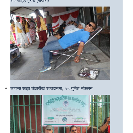
लायन्स साझा चौतारीको रक्तदानमा, ५५ युनिट संकलन