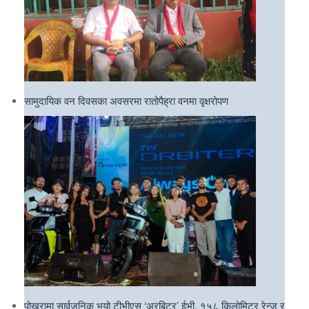
सामुदायिक वन दिवसका अवसरमा रातोपैह्रा वनमा वृक्षरोपण
पोखरामा सार्वजनिक भयो टीभीएस ‘अरबिटर’ ईभी, १५८ किलोमिटर रेन्ज र