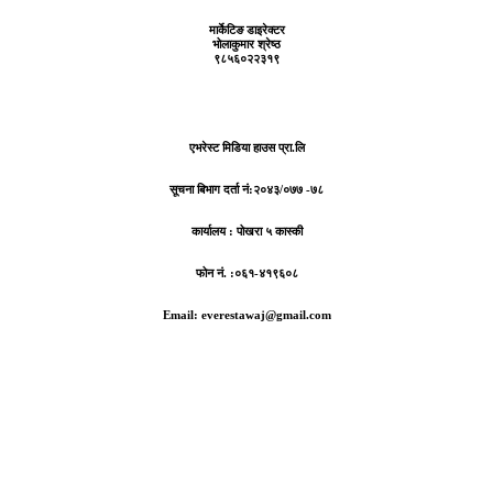
मार्केटिङ डाइरेक्टर
भोलाकुमार श्रेष्ठ
९८५६०२२३१९
एभरेस्ट मिडिया हाउस प्रा.लि
सूचना बिभाग दर्ता नं:
२०४३/०७७ -७८
कार्यालय :
पोखरा ५ कास्की
फोन नं. :०६१-४१९६०८
Email: everestawaj@gmail.com