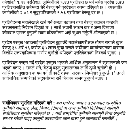
कोशीको १.१२ प्रतिशत, लुम्बिनीको १.२७ प्रतिशत छ भने मधेस प्रदेश ३.७७
प्रतिशतसहित सबैभन्दा धेरै बेरुजु गर्ने प्रदेशका रुपमा दरिएको छ । त्यसपछि
कर्णालीको २.०८ र सुदूरपश्चिमको १.५३ प्रतिशत बेरुजु दर छ ।
प्रतिवेदनमा महालेखाले खर्च गर्ने क्षमता बढाउन तथा बेरुजु घटाउन गण्डकी
सरकारलाई निर्देशन दिएको छ । साथै सवारी साधन कर र अन्य विभाज्य
कोषबाट प्राप्त हुनुपर्ने रकम बाँडफाँटमा अझै सुधार गर्नुपर्ने औंल्याएको छ ।
प्रदेश प्रमुख भट्टलाई प्रतिवेदन बुझाउँदै महालेखापरीक्षक तोयम रायाले कुल
बेरुजु ३८ अर्ब १६ करोड ६५ लाख पुग्दा यसले संघीयता कार्यान्वयनका क्रममा
वित्तीय उत्तरदायित्वमा गम्भीर चुनौती थपिएको प्रतिवेदनको निश्कर्ष सुनाए ।
प्रतिवेदन ग्रहण गर्दै प्रदेश प्रमुख भट्टले आर्थिक अनुशासन नै सुशासनको जग
भएको बताए । उनले भने,‘बेरुजु बढ्नु सुशासनका लागि ठूलो चुनौती हो ।
आर्थिक अनुशासन कायम गर्न तीनवटै तहका सरकार जिम्मेवार हुनुपर्छ ।’ उनले
सार्वजनिक सम्पत्तिको सदुपयोगमा सबै निकाय सजग हुनुपर्ने बताए ।
सर्बाधिकार सुरक्षित गरिएको बारे :
यस एभरेस्ट आवाज डटकमबाट सम्प्रेषित
कुनैपनि समाचार, लेख, बिचार, टिप्पणी वा अन्य कुनैपनि किसिमको सामग्री
सर्वाधिकार सुरक्षित गरिएको छ । यहाँ सम्प्रेषित कुनैपनि सामग्री बिना अनुमति
साभार गरेको पाईए कानुनी कारबाहीमा जान बाध्य हुने जानकारी गराउँछौं ।