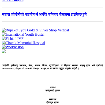
सहारा एकेडेमीको सहयोगार्थ आउँदो शनिबार पोखरामा हाइकिङ हुने
तपाईंपनि हामीलाई समाचार, लेख, रचना, बिचार, प्रतिक्रिया वा विज्ञापन छपाउन चाहनु हुन्छ भने हामीलाई
everestawaj@gmail.com मा वा ०६१–४१९६०८ मा सम्पर्क गर्नुहुन अनुरोध गर्दछौं ।
अध्यक्ष
कर्मकुमारी गुरुङ
सम्पादक
दीपेन्द्र श्रेष्ठ