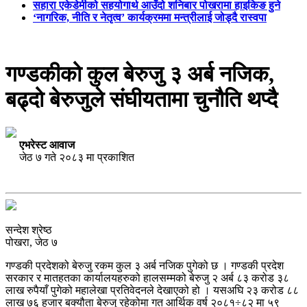
सहारा एकेडेमीको सहयोगार्थ आउँदो शनिबार पोखरामा हाइकिङ हुने
‘नागरिक, नीति र नेतृत्व’ कार्यक्रममा मन्त्रीलाई जोड्दै रास्वपा
गण्डकीको कुल बेरुजु ३ अर्ब नजिक,
बढ्दो बेरुजुले संघीयतामा चुनौति थप्दै
एभरेस्ट आवाज
जेठ ७ गते २०८३ मा प्रकाशित
सन्देश श्रेष्ठ
पोखरा, जेठ ७
गण्डकी प्रदेशको बेरुजु रकम कुल ३ अर्ब नजिक पुगेको छ । गण्डकी प्रदेश
सरकार र मातहतका कार्यालयहरुको हालसम्मको बेरुजु २ अर्ब ८३ करोड ३८
लाख रुपैयाँ पुगेको महालेखा प्रतिवेदनले देखाएको हो । यसअघि २३ करोड ८८
लाख ७६ हजार बक्यौता बेरुजु रहेकोमा गत आर्थिक वर्ष २०८१÷८२ मा ५९