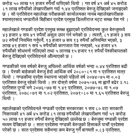
करोड ५० लाख १९ हजार रुपैयाँ थपिएको थियो । गत वर्ष ४१ अर्ब ४५ करोड
८१ लाख रुपैयाँको लेखापरीक्षण गर्दा १.४४ प्रतिशत बेरुजु देखिएको जनाइएको
छ । सो प्रतिवेदन महालेखा परीक्षकको कार्यालयका नायब महालेखापरीक्षक
श्यामप्रसाद भण्डारीले बिहीबार प्रदेश प्रमुख डिल्लीराज भट्ट समक्ष पेश गरे ।
महालेखाले गण्डकी प्रदेश प्रमुख समक्ष बुझाएको प्रतिवेदनमा कुल बेरुजुमध्ये
४३ हजार ४ सय ४१ रुपैयाँ असुल उपर गर्न भनेको छ । त्यस्तै, ८१ हजार ३ सय
७२ रुपैयाँ नियमित गर्नुपर्ने, ९३ हजार ७ सय ९३ रुपैयाँ अनियमित भएको, ३
लाख ४९ हजार १ सय ५ रुपैयाँको कागजात पेश नभएको, ५४ हजार ४१
रुपैयाँको शोधभर्ना नलिएको तथा ५ लानख ९५ हजार १९ रुपैयाँ पेश्कीबापतको
बेरुजु देखिएको प्रतिवेदनले औंल्याएको छ ।
गण्डकीको यस वर्षको बेरुजु अघिल्लो आर्थिक वर्षको भन्दा ०.४४ प्रतिशत बढी
छ । पेस्की बाहेकको बेरुजु हेर्दा आर्थिक वर्ष २०८०÷८१ मा १ प्रतिशत मात्र
थियो । गण्डकीमा प्रदेश स्थापना भएको पहिलो वर्ष २०७४÷७५ मा ०.०३
प्रतिशत बेरुजु रहेको थियो । तर दोस्रो वर्षमा २०७५÷७६ मा ह्वात्तै बढेर २.१८
प्रतिशत पुग्यो भने २०७६÷७७ मा १.४९ प्रतिशत, २०७७÷७८ मा १.०७
प्रतिशत, २०७८÷७९ मा १.०२ प्रतिशत, २०७९÷८० मा १.६५ प्रतिशत बेरुजु
थियो ।
महालेखाको प्रतिवेदनले गण्डकी प्रदेश सरकारका १ सय ८० वटा सरकारी
निकायको ४१ अर्ब ४५ करोड ८१ लाख रुपैयाँको लेखापरीक्षण गर्दा ५९ करोड
५० लाख १९ हजार रुपैयाँ बेरुजु देखिएको उल्लेख छ । बेरुजुमा गण्डकी प्रदेश
मध्यम देखिएको छ । सात प्रदेशमा गण्डकी बेरुजुको हिसाबले पाचौं प्रदेशमा
परेको छ । सात प्रदेशमा सबैभन्दा कम बेरुजु गर्ने बागमती ०.८३ प्रतिशत,