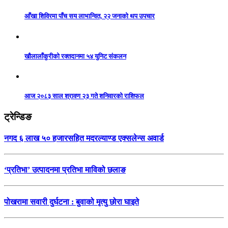
आँखा शिविरमा पाँच सय लाभान्वित, २२ जनाको थप उपचार
खौलालाँकुरीको रक्तदानमा ५४ युनिट संकलन
आज २०८३ साल श्रावण २३ गते शनिवारको राशिफल
ट्रेन्डिङ
नगद ६ लाख ५० हजारसहित मदरल्याण्ड एक्सलेन्स अवार्ड
‘प्रतिभा’ उत्पादनमा प्रतिभा माविको छलाङ
पोखरामा सवारी दुर्घटना : बुवाको मृत्यु छोरा घाइते