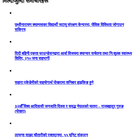
मिल्दोजुल्दो समाचारहरू
पृथ्वीनारायण क्याम्पसका विद्यार्थी जटायु संरक्षण केन्द्रमा, जैविक विविधता जोगाउन
सक्रिय
दिदी बहिनी एकता फाउन्डेसनद्वारा आर्वा विजयमा क्यान्सर सचेतना तथा निःशुल्क स्वास्थ्य
शिविर, २१० जना सहभागी
सहारा एकेडेमीको सहयोगार्थ पोखरामा शनिबार हाइकिङ हुने
३२औँ विश्व आदिवासी जनजाति दिवस र समृद्ध नेपालको यात्रा – राजबहादुर गुरुङ
(पोखरा)
लायन्स साझा चौतारीको रक्तदानमा, ५५ युनिट संकलन