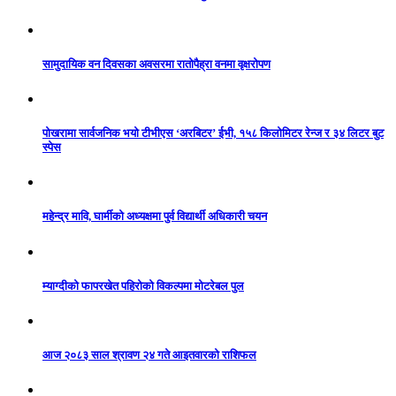
सामुदायिक वन दिवसका अवसरमा रातोपैह्रा वनमा वृक्षरोपण
पोखरामा सार्वजनिक भयो टीभीएस ‘अरबिटर’ ईभी, १५८ किलोमिटर रेन्ज र ३४ लिटर बुट
स्पेस
महेन्द्र मावि, घार्मीको अध्यक्षमा पुर्व विद्यार्थी अधिकारी चयन
म्याग्दीको फापरखेत पहिरोको विकल्पमा मोटरेबल पुल
आज २०८३ साल श्रावण २४ गते आइतवारको राशिफल