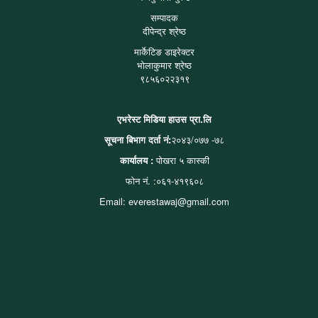
सम्पादक
दीपेन्द्र श्रेष्ठ
मार्केटिङ डाइरेक्टर
भोलाकुमार श्रेष्ठ
९८५६०२२३१९
एभरेस्ट मिडिया हाउस प्रा.लि
सूचना बिभाग दर्ता नं:
२०४३/०७७ -७८
कार्यालय :
पोखरा ५ कास्की
फोन नं. :०६१-४१९६०८
Email: everestawaj@gmail.com