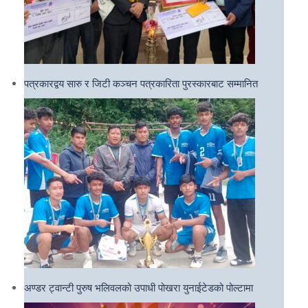
पत्रकारद्वय सारु र जिटी कञ्चन पत्रकारिता पुरस्कारबाट सम्मानित
अण्डर ट्वान्टी पुरुष भलिवलको उपाधी पोखरा युनाईटेडको पोल्टामा