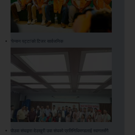
‘पेन्सन पट्टा’को टिजर सार्वजनिक
पोउवा संघद्वारा देउखुरी उवा संघको प्रतिनिधिमण्डलाई स्वागतसँगै