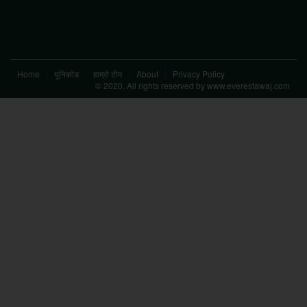
Home
युनिकोड
हाम्रो टीम
About
Privacy Policy
© 2020. All rights reserved by www.everestawaj.com