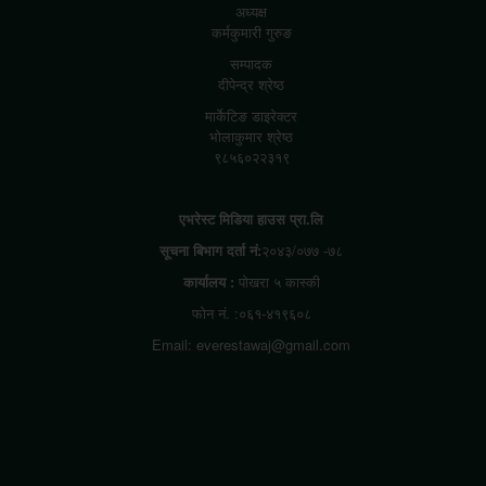
अध्यक्ष
कर्मकुमारी गुरुङ
सम्पादक
दीपेन्द्र श्रेष्ठ
मार्केटिङ डाइरेक्टर
भोलाकुमार श्रेष्ठ
९८५६०२२३१९
एभरेस्ट मिडिया हाउस प्रा.लि
सूचना बिभाग दर्ता नं:
२०४३/०७७ -७८
कार्यालय :
पोखरा ५ कास्की
फोन नं. :०६१-४१९६०८
Email: everestawaj@gmail.com