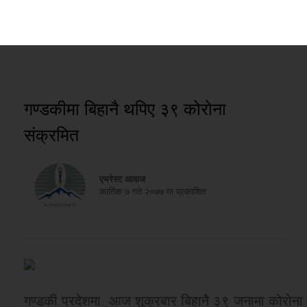
गण्डकीमा बिहानै थपिए ३९ कोरोना
संक्रमित
एभरेस्ट आवाज
कार्तिक ७ गते २०७७ मा प्रकाशित
गण्डकी प्रदेशमा आज शुक्रबार बिहानै ३९ जनामा कोरोन