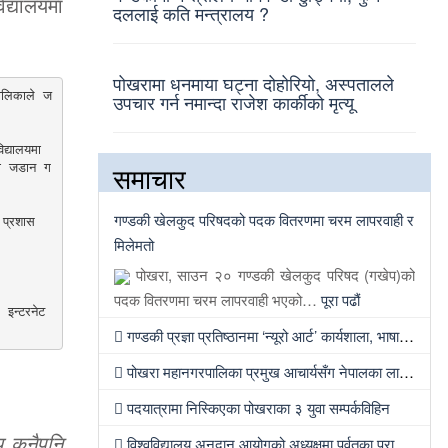
िद्यालयमा
दललाई कति मन्त्रालय ?
पोखरामा धनमाया घट्ना दोहोरियो, अस्पतालले
पालिकाले ज
उपचार गर्न नमान्दा राजेश कार्कीको मृत्यू
्यालयमा 
समाचार
वा जडान ग
गण्डकी खेलकुद परिषदको पदक वितरणमा चरम लापरवाही र
 प्रशास
मिलेमतो
पोखरा, साउन २० गण्डकी खेलकुद परिषद (गखेप)को


पदक वितरणमा चरम लापरवाही भएको…
पूरा पढौं
इन्टरनेट 
गण्डकी प्रज्ञा प्रतिष्ठानमा ‘न्यूरो आर्ट’ कार्यशाला, भाषा शुद्धता अभियानदेखि अनुसन्धान प्रवर्द्धनसम्मका कार्यक्रम हुँदै
पोखरा महानगरपालिका प्रमुख आचार्यसँग नेपालका लागि इजरायली राजदूतको भेट
पदयात्रामा निस्किएका पोखराका ३ युवा सम्पर्कविहिन
 कुनैपनि
विश्वविद्यालय अनुदान आयोगको अध्यक्षमा पर्वतका प्रा डा खड्गबहादुर केसी