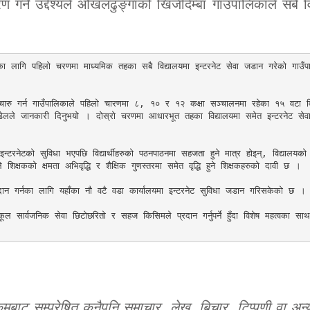
 गर्ने उद्देश्यले ओखलढुङ्गाको खिजीदेम्बा गाउँपालिकाले सबै व
्याउनका लागि पहिलो चरणमा माध्यमिक तहका सबै विद्यालयमा इन्टरनेट सेवा जडान गरेको गाउँ
सुचारु गर्न गाउँपालिकाले पहिलो चारणमा ८, १० र १२ कक्षा सञ्चालनमा रहेका १५ वटा विद
डेलले जानकारी दिनुभयो । दोस्रो चरणमा आधारभूत तहका विद्यालयमा समेत इन्टरनेट से
 इन्टरनेटको सुविधा भएपछि विद्यार्थीहरुको पठनपाठनमा सहजता हुने मात्र होइन्, विद्यालयको
षकको क्षमता अभिवृद्धि र शैक्षिक गुणस्तरमा समेत वृद्धि हुने शिक्षकहरुको दावी छ । 

्रदान गर्नका लागि यहाँका नौ वटै वडा कार्यालयमा इन्टरनेट सुविधा जडान गरिसकेको छ । 
 सार्वजनिक सेवा छिटोछरितो र सहज किसिमले प्रदान गर्नुपर्ने हुँदा विशेष महत्वका साथ 
ट सम्प्रेषित कुनैपनि समाचार, लेख, बिचार, टिप्पणी वा अन्य