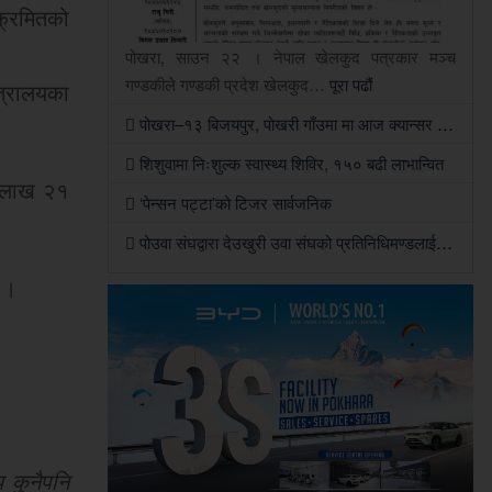
क्रमितको
पोखरा, साउन २२ । नेपाल खेलकुद पत्रकार मञ्च
गण्डकीले गण्डकी प्रदेश खेलकुद…
पूरा पढौं
त्रालयका
पोखरा–१३ बिजयपुर, पोखरी गाँउमा मा आज क्यान्सर सचेतना एवं निःशुल्क स्वास्थ्य शिविर हुने
शिशुवामा निःशुल्क स्वास्थ्य शिविर, १५० बढी लाभान्वित
क लाख २१
‘पेन्सन पट्टा’को टिजर सार्वजनिक
पोउवा संघद्वारा देउखुरी उवा संघको प्रतिनिधिमण्डलाई स्वागतसँगै सहकार्यको सहमति
 ।
 कुनैपनि