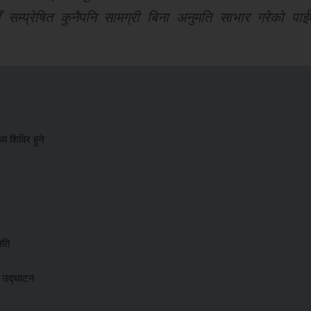
 सम्प्रेषित कुनैपनि सामग्री बिना अनुमति साभार गरेको पाई
य शिविर हुने
मति
र उद्घाटन