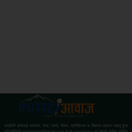
तपाईंपनि हामीलाई समाचार, लेख, रचना, बिचार, प्रतिक्रिया वा विज्ञापन छपाउन चाहनु हुन्छ
भने हामीलाई everestawaj@gmail.com मा वा ०६१–४१९६०८ मा सम्पर्क गर्नुहुन अनुरोध