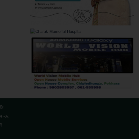
.लि
७ -७८
की