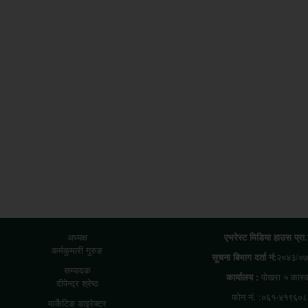
अध्यक्ष
एभरेस्ट मिडिया हाउस प्रा
कर्मकुमारी गुरुङ
सूचना बिभाग दर्ता नं:
२०४३/०७
सम्पादक
कार्यालय :
पोखरा ५ कास्
दीपेन्द्र श्रेष्ठ
फोन नं. :०६१-४१९६०८
मार्केटिङ डाइरेक्टर