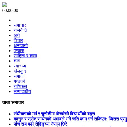
00:00:00
समाचार
राजनीति
अर्थ
विचार
अन्तर्वार्ता
प्रवास
साहित्य र कला
ब्लग
स्वास्थ्य
खेलकुद
समाज
गण्डकी
राशिफल
सम्पादकीय
ताजा समाचार
संघीयताको मर्म र चुनौतीमा पोखरेली विद्यार्थीको बहस
कानुन र स्रोत साधनको अभावले भने जति काम गर्न सकिएन: जिसस प्रम
पाँच सय बढी रोहिङ्ग्या नेपाल छिरे