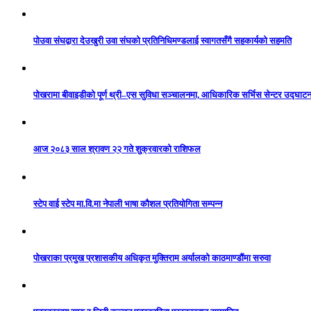
पोउवा संघद्वारा देउखुरी उवा संघको प्रतिनिधिमण्डलाई स्वागतसँगै सहकार्यको सहमति
पोखरामा बीवाइडीको पूर्ण थ्री–एस सुविधा सञ्चालनमा, आधिकारिक सर्भिस सेन्टर उद्घाट
आज २०८३ साल श्रावण २२ गते शुक्रवारको राशिफल
स्टेप वाई स्टेप मा.वि.मा नेपाली भाषा कौशल प्रतियोगिता सम्पन्न
पोखराका प्रमुख प्रशासकीय अधिकृत मुक्तिराम अर्यालको काठमाण्डौंमा सरुवा