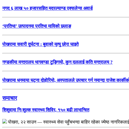
नगद ६ लाख ५० हजारसहित मदरल्याण्ड एक्सलेन्स अवार्ड
‘प्रतिभा’ उत्पादनमा प्रतिभा माविको छलाङ
पोखरामा सवारी दुर्घटना : बुवाको मृत्यु छोरा घाइते
गण्डकीमा मन्त्रालय भागवण्डा टुङ्गियो, कुन दललाई कति मन्त्रालय ?
पोखरामा धनमाया घट्ना दोहोरियो, अस्पतालले उपचार गर्न नमान्दा राजेश कार्कीको 
समाचार
शिशुवामा निःशुल्क स्वास्थ्य शिविर, १५० बढी लाभान्वित
पोखरा, २२ साउन — स्वास्थ्य सेवा पहुँचभन्दा बाहिर रहेका ज्येष्ठ नागरिकल