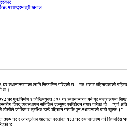
ुरस्कार
्छ: परराष्ट्रमन्त्री खनाल
६ घर स्थानान्तरणका लागि सिफारिस गरिएको छ । गत असार महिनायताको पहिराका का
को छ ।
ा २४७ घर पुनःनिर्माण र जोखिमयुक्त ८२१ घर स्थानान्तरण गर्न गृह मन्त्रालयमा 
्तरीय विपद् व्यवस्थापन समितिले एकमुष्ट प्रतिवेदन तयार पारेको हो । “पूर्ण क्षत
ो टोलीले जोखिम र सुरक्षित ठाउँ पहिचान गरेपछि पुनःस्थापनाको बाटो खुल्छ ।”
 ३७५ घर र अन्नपूर्णका आठवटा बस्तीका १३७ घर स्थानान्तरण गर्न सिफारिस भ
गरिएको छ ।