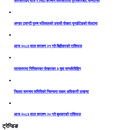
पत्रकारद्वय सारु र जिटी कञ्चन पत्रकारिता पुरस्कारबाट सम्मानित
अण्डर ट्वान्टी पुरुष भलिवलको उपाधी पोखरा युनाईटेडको पोल्टामा
आज २०८३ साल श्रावण २१ गते बिहीवारको राशिफल
पदयात्रामा निस्किएका पोखराका ३ युवा सम्पर्कविहिन
जिल्ला समन्वय समितिको निवन्धमा सक्षम अधिकारी उत्कृष्ट
आज २०८३ साल श्रावण २० गते बुधवारको राशिफल
ट्रेन्डिङ