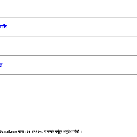
हमति
ेल
aj@gmail.com मा वा ०६१–४१९६०८ मा सम्पर्क गर्नुहुन अनुरोध गर्दछौं ।