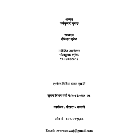
अध्यक्ष
कर्मकुमारी गुरुङ
सम्पादक
दीपेन्द्र श्रेष्ठ
मार्केटिङ डाइरेक्टर
भोलाकुमार श्रेष्ठ
९८५६०२२३१९
एभरेस्ट मिडिया हाउस प्रा.लि
सूचना बिभाग दर्ता नं:
२०४३/०७७ -७८
कार्यालय :
पोखरा ५ कास्की
फोन नं. :०६१-४१९६०८
Email: everestawaj@gmail.com