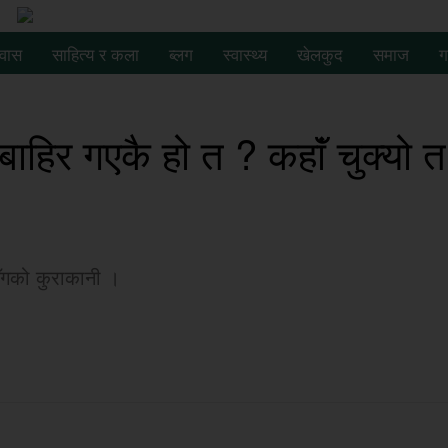
रवास
साहित्य र कला
ब्लग
स्वास्थ्य
खेलकुद
समाज
ग
ाहिर गएकै हो त ? कहाॅं चुक्यो त
सॅंगको कुराकानी ।