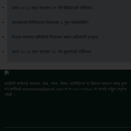
आज २०८३ साल श्रावण २१ गते बिहीवारको राशिफल
पदयात्रामा निस्किएका पोखराका ३ युवा सम्पर्कविहिन
जिल्ला समन्वय समितिको निवन्धमा सक्षम अधिकारी उत्कृष्ट
आज २०८३ साल श्रावण २० गते बुधवारको राशिफल
तपाईंपनि हामीलाई समाचार, लेख, रचना, बिचार, प्रतिक्रिया वा विज्ञापन छपाउन चाहनु हुन्छ
भने हामीलाई everestawaj@gmail.com मा वा ०६१–४१९६०८ मा सम्पर्क गर्नुहुन अनुरोध
गर्दछौं ।