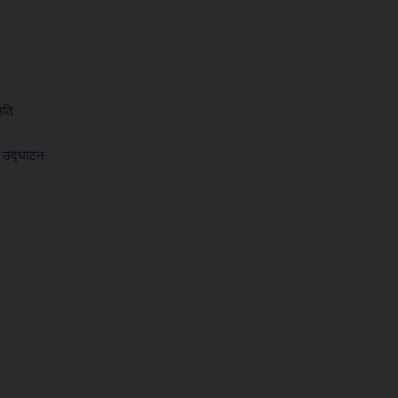
मति
र उद्घाटन