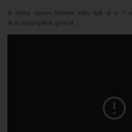
के कोराना संक्रमण नियन्त्रण बाहिर गएकै हो त ? कह
सि.पि.आचार्यज्यूसॅंगको कुराकानी ।