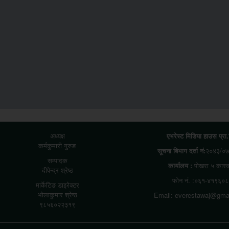
अध्यक्ष
एभरेस्ट मिडिया हाउस प्रा
कर्मकुमारी गुरुङ
सूचना बिभाग दर्ता नं:
२०४३/०७
सम्पादक
कार्यालय :
पोखरा ५ कास्
दीपेन्द्र श्रेष्ठ
फोन नं. :०६१-४१९६०८
मार्केटिङ डाइरेक्टर
भोलाकुमार श्रेष्ठ
Email: everestawaj@gma
९८५६०२२३१९