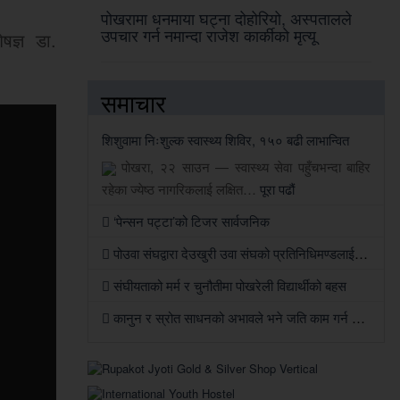
पोखरामा धनमाया घट्ना दोहोरियो, अस्पतालले
उपचार गर्न नमान्दा राजेश कार्कीको मृत्यू
षज्ञ डा.
समाचार
शिशुवामा निःशुल्क स्वास्थ्य शिविर, १५० बढी लाभान्वित
पोखरा, २२ साउन — स्वास्थ्य सेवा पहुँचभन्दा बाहिर
रहेका ज्येष्ठ नागरिकलाई लक्षित…
पूरा पढौं
‘पेन्सन पट्टा’को टिजर सार्वजनिक
पोउवा संघद्वारा देउखुरी उवा संघको प्रतिनिधिमण्डलाई स्वागतसँगै सहकार्यको सहमति
संघीयताको मर्म र चुनौतीमा पोखरेली विद्यार्थीको बहस
कानुन र स्रोत साधनको अभावले भने जति काम गर्न सकिएन: जिसस प्रमुख पौडेल