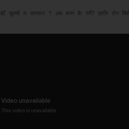
ाॅं चुक्यो त सरकार ? अब बच्न के गर्ने? छाति रोग बिशे