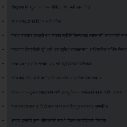
शिशुवामा निःशुल्क स्वास्थ्य शिविर, १५० बढी लाभान्वित
‘पेन्सन पट्टा’को टिजर सार्वजनिक
पोउवा संघद्वारा देउखुरी उवा संघको प्रतिनिधिमण्डलाई स्वागतसँगै सहकार्यको सह
पोखरामा बीवाइडीको पूर्ण थ्री–एस सुविधा सञ्चालनमा, आधिकारिक सर्भिस सेन्ट
आज २०८३ साल श्रावण २२ गते शुक्रवारको राशिफल
स्टेप वाई स्टेप मा.वि.मा नेपाली भाषा कौशल प्रतियोगिता सम्पन्न
पोखराका प्रमुख प्रशासकीय अधिकृत मुक्तिराम अर्यालको काठमाण्डौंमा सरुवा
पत्रकारद्वय सारु र जिटी कञ्चन पत्रकारिता पुरस्कारबाट सम्मानित
अण्डर ट्वान्टी पुरुष भलिवलको उपाधी पोखरा युनाईटेडको पोल्टामा