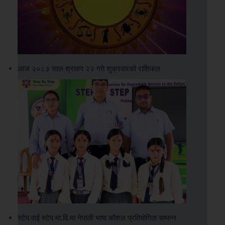
आज २०८३ साल श्रावण २२ गते शुक्रवारको राशिफल
स्टेप वाई स्टेप मा.वि.मा नेपाली भाषा कौशल प्रतियोगिता सम्पन्न