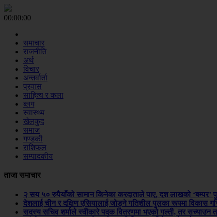
00:00:00
समाचार
राजनीति
अर्थ
विचार
अन्तर्वार्ता
प्रवास
साहित्य र कला
ब्लग
स्वास्थ्य
खेलकुद
समाज
गण्डकी
राशिफल
सम्पादकीय
ताजा समाचार
२ सय ५० रुपैयाँको सामान किनेका करदाताले पाए, दश लाखको ‘बम्पर’ प
देशलाई चीन र दक्षिण एसियालाई जोड्ने गतिशील पुलका रूपमा विकास गरिन
सदस्य सचिव शर्माले स्वीकारे पदक वितरणमा भएको गल्ती, तर सच्याउन 