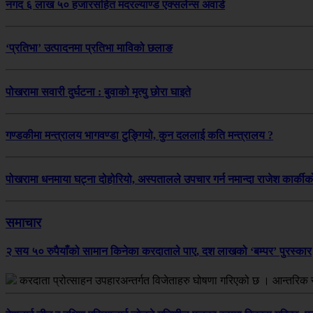
नगद ६ लाख ५० हजारसहित मदरल्याण्ड एक्सलेन्स अवार्ड
‘प्रतिभा’ उत्पादनमा प्रतिभा माविको छलाङ
पोखरामा सवारी दुर्घटना : बुवाको मृत्यु छोरा घाइते
गण्डकीमा मन्त्रालय भागवण्डा टुङ्गियो, कुन दललाई कति मन्त्रालय ?
पोखरामा धनमाया घट्ना दोहोरियो, अस्पतालले उपचार गर्न नमान्दा राजेश कार्कीको 
समाचार
२ सय ५० रुपैयाँको सामान किनेका करदाताले पाए, दश लाखको ‘बम्पर’ पुरस्कार
करदाता प्रोत्साहन उपहारअन्तर्गत विजेताहरु घोषणा गरिएको छ । आन्तरिक