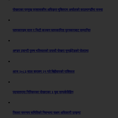
पोखराका प्रमुख प्रशासकीय अधिकृत मुक्तिराम अर्यालको काठमाण्डौंमा सरुवा
पत्रकारद्वय सारु र जिटी कञ्चन पत्रकारिता पुरस्कारबाट सम्मानित
अण्डर ट्वान्टी पुरुष भलिवलको उपाधी पोखरा युनाईटेडको पोल्टामा
आज २०८३ साल श्रावण २१ गते बिहीवारको राशिफल
पदयात्रामा निस्किएका पोखराका ३ युवा सम्पर्कविहिन
जिल्ला समन्वय समितिको निवन्धमा सक्षम अधिकारी उत्कृष्ट