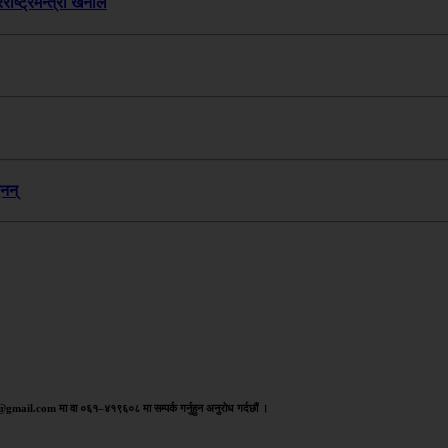
ाष्ट्रमन्त्री खनाल
नन्
aj@gmail.com मा वा ०६१–४१९६०८ मा सम्पर्क गर्नुहुन अनुरोध गर्दछौं ।