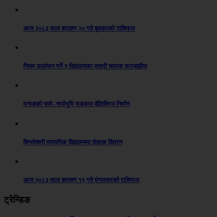
आज २०८३ साल श्रावण २० गते बुधवारको राशिफल
नियम उल्लंघन गर्ने ९ विद्यालयका सवारी चालक कारबाहीमा
मनाङको चामे–नार्पाभूमि सडकमा बेलिब्रिज निर्माण
विन्ध्येश्वरी माध्यमिक विद्यालयमा पोशाक वितरण
आज २०८३ साल श्रावण १९ गते मंगलवारको राशिफल
ट्रेन्डिङ