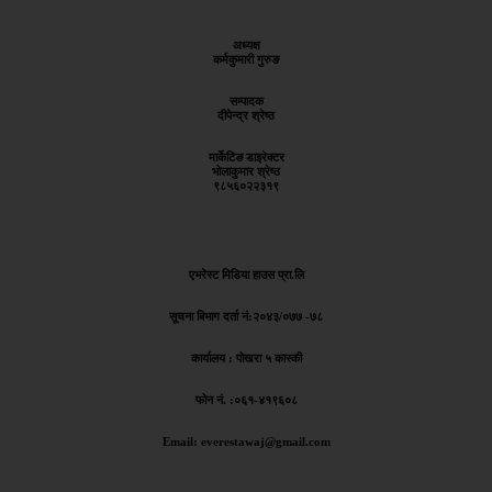
अध्यक्ष
कर्मकुमारी गुरुङ
सम्पादक
दीपेन्द्र श्रेष्ठ
मार्केटिङ डाइरेक्टर
भोलाकुमार श्रेष्ठ
९८५६०२२३१९
एभरेस्ट मिडिया हाउस प्रा.लि
सूचना बिभाग दर्ता नं:
२०४३/०७७ -७८
कार्यालय :
पोखरा ५ कास्की
फोन नं. :०६१-४१९६०८
Email: everestawaj@gmail.com