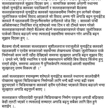
सल्लाहकारहरुले सुझाव दिएका छन् । सामाजिक काममा अग्रणी स्थानमा
रहेको युनाईटेड क्लवका पदाधिकारी र सल्लाहकारहरुको बैठकमा
सल्लाहकारहरुले युनाईटेड क्लवको पहलकदमीमा निर्माण हुन लागेको पोखरा
जुलोजिकल पार्कमा विवाद आएकाले सो विवाद अन्त्य गरि अगाडि बढ्न युनाईटेड
क्लवले नै पहलकदमी लिनुपर्नेमासमेत उनीहरुले जोड दिए । क्लवको पांचौ
अधिवेशनबाट निर्वाचित राजु श्रेष्ठको नया टिम र सो टीमले चयन गरेको
सल्लाहकारहरुको तेश्रो बैठकमा बोल्ने सल्लाहकारहरुले पोखरा जुलोजिकल
पार्कको विवाद बढाउने भन्दा त्यसलाई सहमतिमा समाधान गरेर अगाडि बढ्न
सुझाव दिएका हुन् ।.
बैठकमा वोल्दै क्लवका सल्लाहकार सुशीललराज पराजुलीले युनाईटेड क्लवको
पहलकदमी र प्रदेश सरकारको सहयोगमा लेखनाथमा पोखरा जुलोजिकल पार्क
निर्माणको काम जारी रहँदा देखिएको समस्या सुल्झाएर अगाडि बढ्न सुझाव दिए
। उनले भने,‘केहि स्थानिय र पार्क ब्यबस्थापन समिति बिच विवाद सिर्जना हुनु
राम्रो होईन, समस्या अदालत नै पुगिसकेपनि त्यसलाई आपसी सहमतिमा
सुल्झाउनु उत्तम विकल्प हो ।’
अर्का सल्लाहकार श्यामकृष्ण श्रेष्ठले युनाईटेड क्लवले स्थापना कालदेखीनै
पोखरामा खुल्ला चिडियाखाना निर्माणको लागि भन्दै बढी भन्दा बढी रकम
छुट्याएको र चिडियाखाना क्लवको ड्रीम प्रोजेक्ट भएकाले विवाद बढाउने भन्दा
सुल्झाएर अगाडि बढ्नुपर्ने बताए ।
सल्लाहकार पवित्रादेवी गुरुङले चिडियाखाना निर्माण प्रकृया अगाडी बढिरहदा
केही त्रुटी भएको र त्यसलाई सच्याएर अगाडि बढ्नु सबैका लागि हित हुने
बताईन् ।.