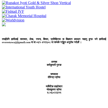
तपाईंपनि हामीलाई समाचार, लेख, रचना, बिचार, प्रतिक्रिया वा विज्ञापन छपाउन चाहनु हुन्छ भने हामीलाई
everestawaj@gmail.com मा वा ०६१–४१९६०८ मा सम्पर्क गर्नुहुन अनुरोध गर्दछौं ।
अध्यक्ष
कर्मकुमारी गुरुङ
सम्पादक
दीपेन्द्र श्रेष्ठ
मार्केटिङ डाइरेक्टर
भोलाकुमार श्रेष्ठ
९८५६०२२३१९