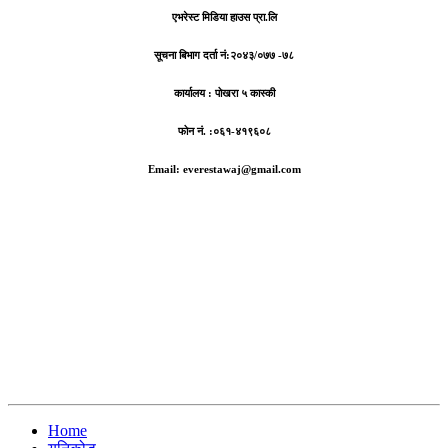
एभरेस्ट मिडिया हाउस प्रा.लि
सूचना बिभाग दर्ता नं:
२०४३/०७७ -७८
कार्यालय :
पोखरा ५ कास्की
फोन नं. :०६१-४१९६०८
Email: everestawaj@gmail.com
Home