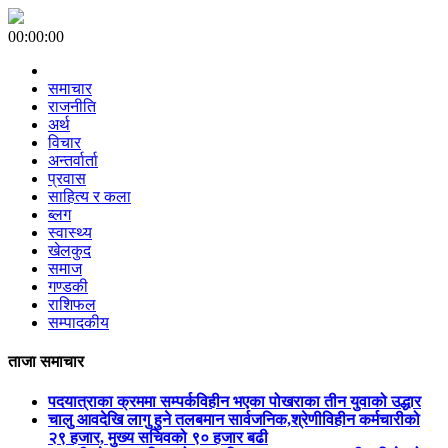
00:00:00
समाचार
राजनीति
अर्थ
विचार
अन्तर्वार्ता
प्रवास
साहित्य र कला
ब्लग
स्वास्थ्य
खेलकुद
समाज
गण्डकी
राशिफल
सम्पादकीय
ताजा समाचार
पदयात्राका क्रममा सम्पर्कविहीन भएका पोखराका तीन युवाको उद्धार
चालु आवदेखि लागु हुने तलबमान सार्वजनिक,श्रेणीविहीन कर्मचारीको
२९ हजार, मुख्य सचिवको ९० हजार बढी