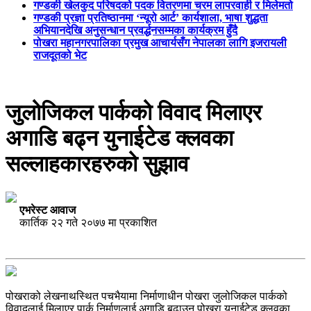
गण्डकी खेलकुद परिषदको पदक वितरणमा चरम लापरवाही र मिलेमतो
गण्डकी प्रज्ञा प्रतिष्ठानमा ‘न्यूरो आर्ट’ कार्यशाला, भाषा शुद्धता
अभियानदेखि अनुसन्धान प्रवर्द्धनसम्मका कार्यक्रम हुँदै
पोखरा महानगरपालिका प्रमुख आचार्यसँग नेपालका लागि इजरायली
राजदूतको भेट
जुलोजिकल पार्कको विवाद मिलाएर
अगाडि बढ्न युनाईटेड क्लवका
सल्लाहकारहरुको सुझाव
एभरेस्ट आवाज
कार्तिक २२ गते २०७७ मा प्रकाशित
पोखराको लेखनाथस्थित पचभैयामा निर्माणाधीन पोखरा जुलोजिकल पार्कको
विवादलाई मिलाएर पार्क निर्माणलाई अगाडि बढाउन पोखरा युनाईटेड क्लवका