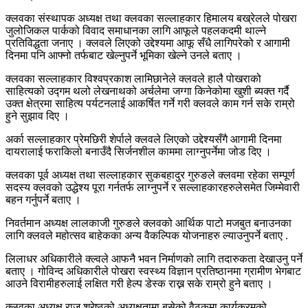
क्लवका संस्थापक अध्यक्ष तथा क्लवका सल्लाहकार हिमालय बख्रेलले पोखरा
जुलोजिकल पार्कको विवाद समाधानका लागि आफूले पहलकदमी थाल्ने
प्रतिविद्धता जनाए । क्लवले लिएको उद्देश्यमा आफू सँधै लागिपरेको र आगामी
दिनमा पनि आफ्नो तर्फबाट खेल्नुपर्ने भूमिका खेल्ने उनले बताए ।
क्लवका सल्लाहकार विश्वप्रकाश लामिछानेले क्लवले हालै पोखराको
साहित्यको उद्गम थलो लेखनाथको अर्चलेमा जग्गा किनेकोमा खुशी ब्यक्त गर्दै
उक्त क्षेत्रमा साहित्य पर्यटनलाई आकर्षित गर्ने गरी क्लवले काम गर्न सके राम्रो
हुने सुझाव दिए ।
अर्का सल्लाहकार प्रेमछिरी शेर्पाले क्लवले लिएको उद्देश्यसँगै आगामी दिनमा
दायरालाई फराकिलो बनाउँदै सिर्जनशील काममा लाग्नुपर्नेमा जोड दिए ।
क्लवका पूर्व अध्यक्ष तथा सल्लाहकार सुकबहादुर गुरुङले क्लवमा रहेका सम्पूर्ण
सदस्य क्लवको उद्धेश्य पूरा गर्नतर्फ लाग्नुपर्ने र सल्लाहकारहरुलेसमेत जिम्मेवारी
बहन गर्नुपर्ने बताए ।
निवर्तमान अध्यक्ष लालकाजी गुरुङले क्लवको आर्थिक पाटो मजबुत बनाउनका
लागि क्लवले महोत्सव बाहेकका अन्य वैकल्पिक योजनाहरु ल्याउनुपर्ने बताए .
लिलाधर अधिकारीले क्ल्वले आफनै भवन निर्माणको लागि तदारुकता देखाउनु पर्ने
बताए । गोविन्द अधिकारीले पोखरा स्वस्थ्य विज्ञान प्रतिष्ठानमा ग्रामीण भेगबाट
आउने विरामीहरुलाई लक्षित गरी हेल्प डेस्क राख्न सके राम्रो हुने बताए ।
क्लवका अध्यक्ष राजु श्रेष्ठको अध्यक्षतामा बसेको वैठकमा कार्यक्रमको