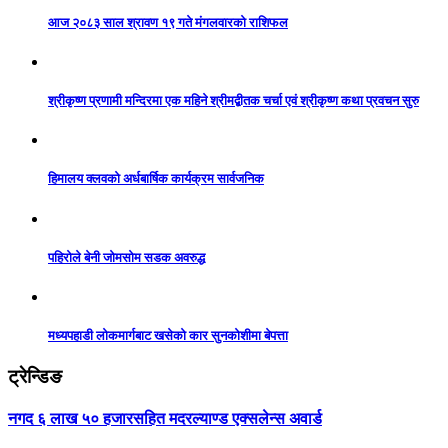
आज २०८३ साल श्रावण १९ गते मंगलवारको राशिफल
श्रीकृष्ण प्रणामी मन्दिरमा एक महिने श्रीमद्बीतक चर्चा एवं श्रीकृष्ण कथा प्रवचन सुरु
हिमालय क्लवको अर्धबार्षिक कार्यक्रम सार्वजनिक
पहिरोले बेनी जोमसोम सडक अवरुद्ध
मध्यपहाडी लोकमार्गबाट खसेको कार सुनकोशीमा बेपत्ता
ट्रेन्डिङ
नगद ६ लाख ५० हजारसहित मदरल्याण्ड एक्सलेन्स अवार्ड