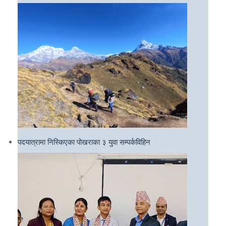
पदयात्रामा निस्किएका पोखराका ३ युवा सम्पर्कविहिन