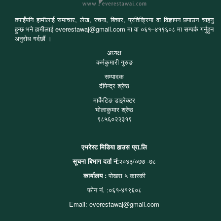
तपाईंपनि हामीलाई समाचार, लेख, रचना, बिचार, प्रतिक्रिया वा विज्ञापन छपाउन चाहनु
हुन्छ भने हामीलाई everestawaj@gmail.com मा वा ०६१–४१९६०८ मा सम्पर्क गर्नुहुन
अनुरोध गर्दछौं ।
अध्यक्ष
कर्मकुमारी गुरुङ
सम्पादक
दीपेन्द्र श्रेष्ठ
मार्केटिङ डाइरेक्टर
भोलाकुमार श्रेष्ठ
९८५६०२२३१९
एभरेस्ट मिडिया हाउस प्रा.लि
सूचना बिभाग दर्ता नं:
२०४३/०७७ -७८
कार्यालय :
पोखरा ५ कास्की
फोन नं. :०६१-४१९६०८
Email: everestawaj@gmail.com