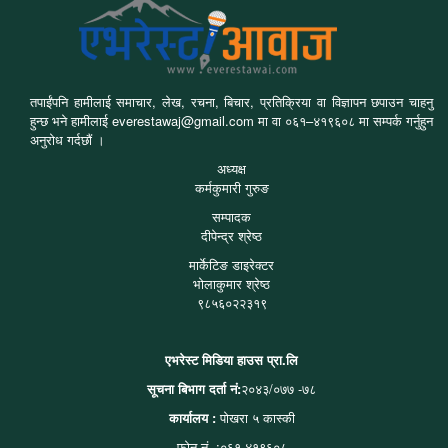
तपाईंपनि हामीलाई समाचार, लेख, रचना, बिचार, प्रतिक्रिया वा विज्ञापन छपाउन चाहनु
हुन्छ भने हामीलाई everestawaj@gmail.com मा वा ०६१–४१९६०८ मा सम्पर्क गर्नुहुन
अनुरोध गर्दछौं ।
अध्यक्ष
कर्मकुमारी गुरुङ
सम्पादक
दीपेन्द्र श्रेष्ठ
मार्केटिङ डाइरेक्टर
भोलाकुमार श्रेष्ठ
९८५६०२२३१९
एभरेस्ट मिडिया हाउस प्रा.लि
सूचना बिभाग दर्ता नं:
२०४३/०७७ -७८
कार्यालय :
पोखरा ५ कास्की
फोन नं. :०६१-४१९६०८