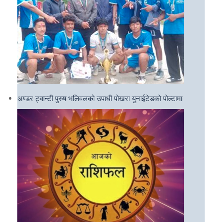
अण्डर ट्वान्टी पुरुष भलिवलको उपाधी पोखरा युनाईटेडको पोल्टामा