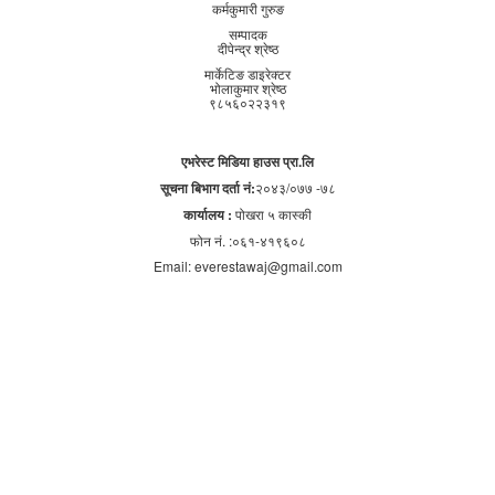
कर्मकुमारी गुरुङ
सम्पादक
दीपेन्द्र श्रेष्ठ
मार्केटिङ डाइरेक्टर
भोलाकुमार श्रेष्ठ
९८५६०२२३१९
एभरेस्ट मिडिया हाउस प्रा.लि
सूचना बिभाग दर्ता नं:
२०४३/०७७ -७८
कार्यालय :
पोखरा ५ कास्की
फोन नं. :०६१-४१९६०८
Email: everestawaj@gmail.com