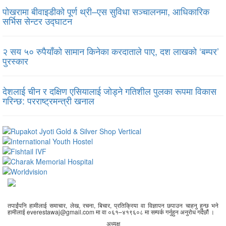
पोखरामा बीवाइडीको पूर्ण थ्री–एस सुविधा सञ्चालनमा, आधिकारिक
सर्भिस सेन्टर उद्घाटन
२ सय ५० रुपैयाँको सामान किनेका करदाताले पाए, दश लाखको ‘बम्पर’
पुरस्कार
देशलाई चीन र दक्षिण एसियालाई जोड्ने गतिशील पुलका रूपमा विकास
गरिन्छ: परराष्ट्रमन्त्री खनाल
तपाईंपनि हामीलाई समाचार, लेख, रचना, बिचार, प्रतिक्रिया वा विज्ञापन छपाउन चाहनु हुन्छ भने
हामीलाई everestawaj@gmail.com मा वा ०६१–४१९६०८ मा सम्पर्क गर्नुहुन अनुरोध गर्दछौं ।
अध्यक्ष