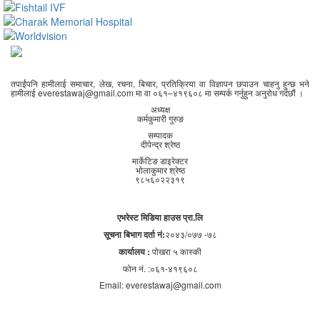
तपाईंपनि हामीलाई समाचार, लेख, रचना, बिचार, प्रतिक्रिया वा विज्ञापन छपाउन चाहनु हुन्छ भने
हामीलाई everestawaj@gmail.com मा वा ०६१–४१९६०८ मा सम्पर्क गर्नुहुन अनुरोध गर्दछौं ।
अध्यक्ष
कर्मकुमारी गुरुङ
सम्पादक
दीपेन्द्र श्रेष्ठ
मार्केटिङ डाइरेक्टर
भोलाकुमार श्रेष्ठ
९८५६०२२३१९
एभरेस्ट मिडिया हाउस प्रा.लि
सूचना बिभाग दर्ता नं:
२०४३/०७७ -७८
कार्यालय :
पोखरा ५ कास्की
फोन नं. :०६१-४१९६०८
Email: everestawaj@gmail.com