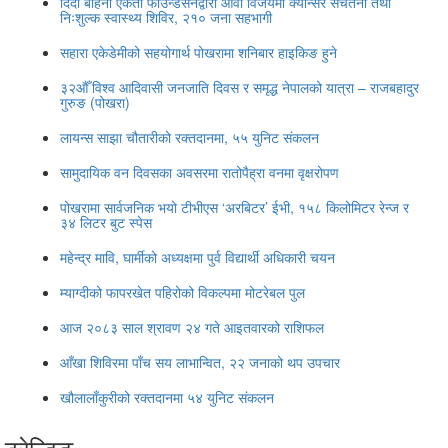
दिदी बहिनी एकता फाउन्डेसनद्वारा आर्वा विजयमा क्यान्सर सचेतना तथा
निःशुल्क स्वास्थ्य शिविर, २१० जना सहभागी
सहारा एकेडेमीको सहयोगार्थ पोखरामा शनिबार हाइकिङ हुने
३२औँ विश्व आदिवासी जनजाति दिवस र समृद्ध नेपालको यात्रा – राजबहादुर
गुरुङ (पोखरा)
लायन्स साझा चौतारीको रक्तदानमा, ५५ युनिट संकलन
सामुदायिक वन दिवसका अवसरमा रातोपैह्रा वनमा वृक्षरोपण
पोखरामा सार्वजनिक भयो टीभीएस ‘अरबिटर’ ईभी, १५८ किलोमिटर रेन्ज र
३४ लिटर बुट स्पेस
महेन्द्र मावि, घार्मीको अध्यक्षमा पुर्व विद्यार्थी अधिकारी चयन
म्याग्दीको फापरखेत पहिरोको विकल्पमा मोटरेबल पुल
आज २०८३ साल श्रावण २४ गते आइतवारको राशिफल
आँखा शिविरमा पाँच सय लाभान्वित, २२ जनाको थप उपचार
खौलालाँकुरीको रक्तदानमा ५४ युनिट संकलन
ट्रेन्डिङ