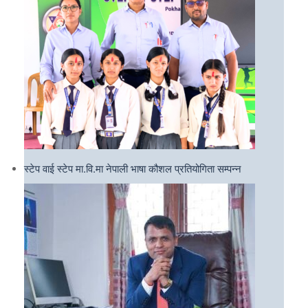
स्टेप वाई स्टेप मा.वि.मा नेपाली भाषा कौशल प्रतियोगिता सम्पन्न