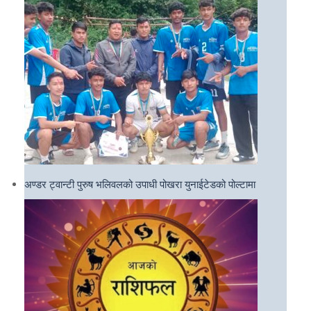
अण्डर ट्वान्टी पुरुष भलिवलको उपाधी पोखरा युनाईटेडको पोल्टामा