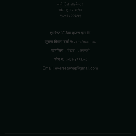
मार्केटिङ डाइरेक्टर
भोलाकुमार श्रेष्ठ
९८५६०२२३१९
एभरेस्ट मिडिया हाउस प्रा.लि
सूचना बिभाग दर्ता नं:
२०४३/०७७ -७८
कार्यालय :
पोखरा ५ कास्की
फोन नं. :०६१-४१९६०८
Email: everestawaj@gmail.com