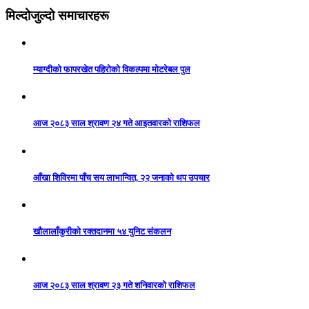
मिल्दोजुल्दो समाचारहरू
म्याग्दीको फापरखेत पहिरोको विकल्पमा मोटरेबल पुल
आज २०८३ साल श्रावण २४ गते आइतवारको राशिफल
आँखा शिविरमा पाँच सय लाभान्वित, २२ जनाको थप उपचार
खौलालाँकुरीको रक्तदानमा ५४ युनिट संकलन
आज २०८३ साल श्रावण २३ गते शनिवारको राशिफल