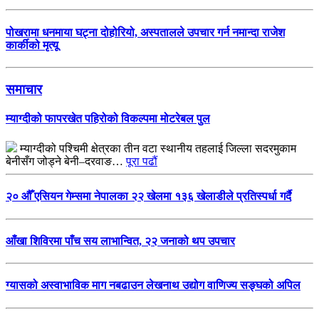
पोखरामा धनमाया घट्ना दोहोरियो, अस्पतालले उपचार गर्न नमान्दा राजेश
कार्कीको मृत्यू
समाचार
म्याग्दीको फापरखेत पहिरोको विकल्पमा मोटरेबल पुल
म्याग्दीको पश्चिमी क्षेत्रका तीन वटा स्थानीय तहलाई जिल्ला सदरमुकाम
बेनीसँग जोड्ने बेनी–दरवाङ…
पूरा पढौं
२० औँ एसियन गेम्समा नेपालका २२ खेलमा १३६ खेलाडीले प्रतिस्पर्धा गर्दै
आँखा शिविरमा पाँच सय लाभान्वित, २२ जनाको थप उपचार
ग्यासको अस्वाभाविक माग नबढाउन लेखनाथ उद्योग वाणिज्य सङ्घको अपिल