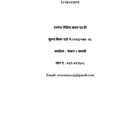
९८५६०२२३१९
एभरेस्ट मिडिया हाउस प्रा.लि
सूचना बिभाग दर्ता नं:
२०४३/०७७ -७८
कार्यालय :
पोखरा ५ कास्की
फोन नं. :०६१-४१९६०८
Email: everestawaj@gmail.com