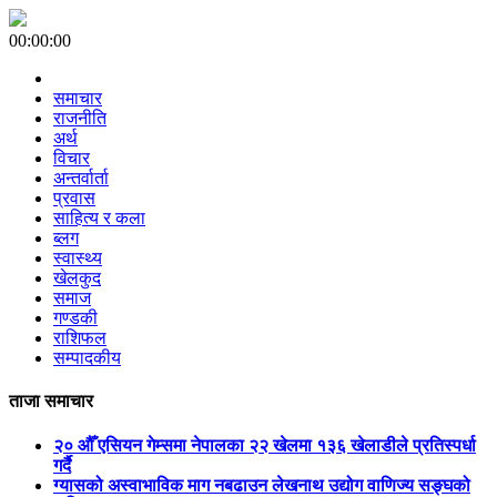
00:00:00
समाचार
राजनीति
अर्थ
विचार
अन्तर्वार्ता
प्रवास
साहित्य र कला
ब्लग
स्वास्थ्य
खेलकुद
समाज
गण्डकी
राशिफल
सम्पादकीय
ताजा समाचार
२० औँ एसियन गेम्समा नेपालका २२ खेलमा १३६ खेलाडीले प्रतिस्पर्धा
गर्दै
ग्यासको अस्वाभाविक माग नबढाउन लेखनाथ उद्योग वाणिज्य सङ्घको