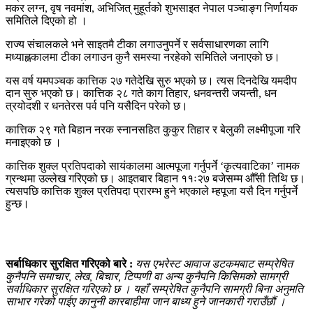
मकर लग्न, वृष नवमांश, अभिजित् मुहूर्तको शुभसाइत नेपाल पञ्चाङ्ग निर्णायक
समितिले दिएको हो ।
राज्य संचालकले भने साइतमै टीका लगाउनुपर्ने र सर्वसाधारणका लागि
मध्याह्नकालमा टीका लगाउन कुनै समस्या नरहेको समितिले जनाएको छ।
यस वर्ष यमपञ्चक कात्तिक २७ गतेदेखि सुरु भएको छ। त्यस दिनदेखि यमदीप
दान सुरु भएको छ। कात्तिक २८ गते काग तिहार, धनवन्तरी जयन्ती, धन
त्रयोदशी र धनतेरस पर्व पनि यसैदिन परेको छ।
कात्तिक २९ गते बिहान नरक स्नानसहित कुकुर तिहार र बेलुकी लक्ष्मीपूजा गरि
मनाइएको छ ।
कात्तिक शुक्ल प्रतिपदाको सायंकालमा आत्मपूजा गर्नुपर्ने ‘कृत्यवाटिका’ नामक
ग्रन्थमा उल्लेख गरिएको छ। आइतबार बिहान ११ः२७ बजेसम्म औँसी तिथि छ।
त्यसपछि कात्तिक शुक्ल प्रतिपदा प्रारम्भ हुने भएकाले म्हपूजा यसै दिन गर्नुपर्ने
हुन्छ।
सर्बाधिकार सुरक्षित गरिएको बारे :
यस एभरेस्ट आवाज डटकमबाट सम्प्रेषित
कुनैपनि समाचार, लेख, बिचार, टिप्पणी वा अन्य कुनैपनि किसिमको सामग्री
सर्वाधिकार सुरक्षित गरिएको छ । यहाँ सम्प्रेषित कुनैपनि सामग्री बिना अनुमति
साभार गरेको पाईए कानुनी कारबाहीमा जान बाध्य हुने जानकारी गराउँछौं ।