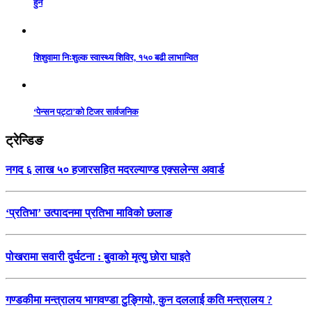
हुने
शिशुवामा निःशुल्क स्वास्थ्य शिविर, १५० बढी लाभान्वित
‘पेन्सन पट्टा’को टिजर सार्वजनिक
ट्रेन्डिङ
नगद ६ लाख ५० हजारसहित मदरल्याण्ड एक्सलेन्स अवार्ड
‘प्रतिभा’ उत्पादनमा प्रतिभा माविको छलाङ
पोखरामा सवारी दुर्घटना : बुवाको मृत्यु छोरा घाइते
गण्डकीमा मन्त्रालय भागवण्डा टुङ्गियो, कुन दललाई कति मन्त्रालय ?