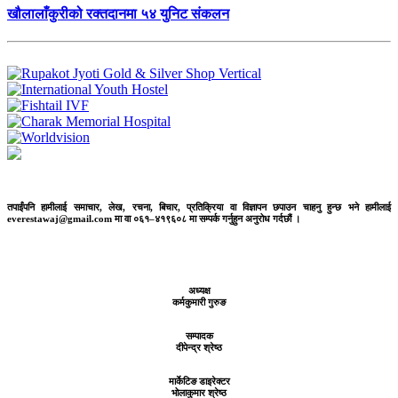
खौलालाँकुरीको रक्तदानमा ५४ युनिट संकलन
तपाईंपनि हामीलाई समाचार, लेख, रचना, बिचार, प्रतिक्रिया वा विज्ञापन छपाउन चाहनु हुन्छ भने हामीलाई
everestawaj@gmail.com मा वा ०६१–४१९६०८ मा सम्पर्क गर्नुहुन अनुरोध गर्दछौं ।
अध्यक्ष
कर्मकुमारी गुरुङ
सम्पादक
दीपेन्द्र श्रेष्ठ
मार्केटिङ डाइरेक्टर
भोलाकुमार श्रेष्ठ