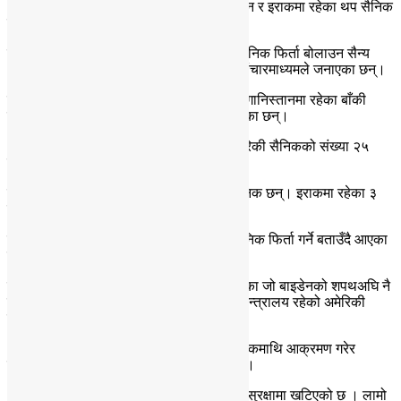
अमेरिकी राष्ट्रपति डोनाल्ड ट्रम्पले अफगानिस्तान र इराकमा रहेका थप सैनिक
फिर्ता बोलाउने तयारी गरेका छन्।
राष्ट्रपति ट्रम्पले आगामी दुई महिनापछि आफ्ना सैनिक फिर्ता बोलाउन सैन्य
अधिकारीलाई आदेश दिने तयारी गरेको अमेरिकी संचारमाध्यमले जनाएका छन्।
रक्षा मन्त्रालयका अनुसार राष्ट्रपति ट्रम्पले अफगानिस्तानमा रहेका बाँकी
सैनिक मध्येबाट केहीलाई फिर्ता ल्याउने तयारी गरेका छन्।
आउँदो जनवरीको मध्यसम्म अफगानिस्तानमा अमेरिकी सैनिकको संख्या २५
सयमा सीमित गर्ने राष्ट्रपति ट्रम्पको तयारी छ।
हाल अफगानिस्तानमा झण्डै ५ हजार अमेरिकी सैनिक छन्। इराकमा रहेका ३
हजार सैनिकबाट घटाएर २५ सय बनाइने छ।
राष्ट्रपति ट्रम्पले यसअघि क्रिसमससम्म सबै सैनिक फिर्ता गर्ने बताउँदै आएका
थिए।
हालै सम्पन्न निर्वाचनमा राष्ट्रपतिमा निर्वाचित भएका जो बाइडेनको शपथअघि नै
सैनिक फिर्ताको प्रक्रिया पूरा गर्ने तयारीमा रक्षा मन्त्रालय रहेको अमेरिकी
संचारमाध्यमले जनाएका छन्।
अमेरिकी नेतृत्वमा रहेको सेनाले सन् २००३ मा इराकमाथि आक्रमण गरेर
राष्ट्रपति सद्दाम हुसेनको सत्ताच्यूत गराएको थियो।
अमेरिकी सेना सन् २००१ देखि अफगानिस्तानको सुरक्षामा खटिएको छ । लामो