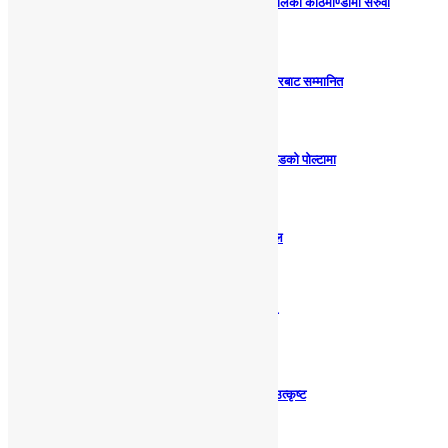
पोखराका प्रमुख प्रशासकीय अधिकृत मुक्तिराम अर्यालको काठमाण्डौंमा सरुवा
पत्रकारद्वय सारु र जिटी कञ्चन पत्रकारिता पुरस्कारबाट सम्मानित
अण्डर ट्वान्टी पुरुष भलिवलको उपाधी पोखरा युनाईटेडको पोल्टामा
आज २०८३ साल श्रावण २१ गते बिहीवारको राशिफल
पदयात्रामा निस्किएका पोखराका ३ युवा सम्पर्कविहिन
जिल्ला समन्वय समितिको निवन्धमा सक्षम अधिकारी उत्कृष्ट