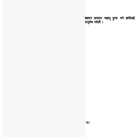
तपाईंपनि हामीलाई समाचार, लेख, रचना, बिचार, प्रतिक्रिया वा विज्ञापन छपाउन चाहनु हुन्छ भने हामीलाई
everestawaj@gmail.com मा वा ०६१–४१९६०८ मा सम्पर्क गर्नुहुन अनुरोध गर्दछौं ।
अध्यक्ष
कर्मकुमारी गुरुङ
सम्पादक
दीपेन्द्र श्रेष्ठ
मार्केटिङ डाइरेक्टर
भोलाकुमार श्रेष्ठ
९८५६०२२३१९
एभरेस्ट मिडिया हाउस प्रा.लि
सूचना बिभाग दर्ता नं:
२०४३/०७७ -७८
कार्यालय :
पोखरा ५ कास्की