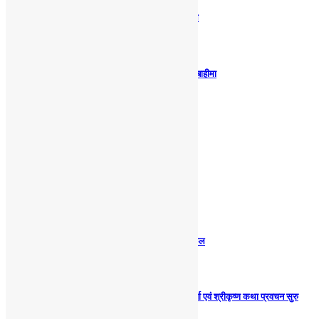
आज २०८३ साल श्रावण २० गते बुधवारको राशिफल
नियम उल्लंघन गर्ने ९ विद्यालयका सवारी चालक कारबाहीमा
मनाङको चामे–नार्पाभूमि सडकमा बेलिब्रिज निर्माण
विन्ध्येश्वरी माध्यमिक विद्यालयमा पोशाक वितरण
आज २०८३ साल श्रावण १९ गते मंगलवारको राशिफल
श्रीकृष्ण प्रणामी मन्दिरमा एक महिने श्रीमद्बीतक चर्चा एवं श्रीकृष्ण कथा प्रवचन सुरु