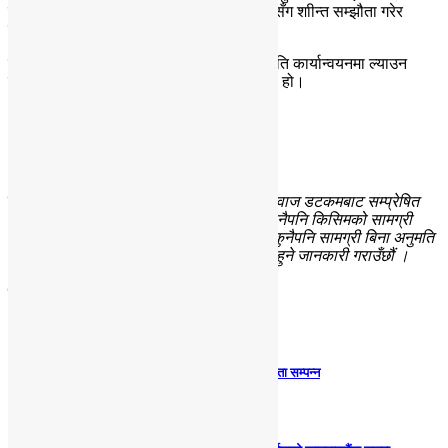
समयको युद्धपछि अमेरिकाले तालिवानी लडाकुहरुसँग शाीन्त सम्झौता गरेर
युद्धविराम गरेको थियो।
तालिवानीसँगको युद्धविरामका क्रममा भएको सहमति कार्यान्वयनमा ल्याउन
इराकबाट अमेरिकी सेना क्रमश फिर्ता हुन थालेको हो।
एजेन्सी
सर्बाधिकार सुरक्षित गरिएको बारे :
यस एभरेस्ट आवाज डटकमबाट सम्प्रेषित
कुनैपनि समाचार, लेख, बिचार, टिप्पणी वा अन्य कुनैपनि किसिमको सामग्री
सर्वाधिकार सुरक्षित गरिएको छ । यहाँ सम्प्रेषित कुनैपनि सामग्री बिना अनुमति
साभार गरेको पाईए कानुनी कारबाहीमा जान बाध्य हुने जानकारी गराउँछौं ।
मिल्दोजुल्दो समाचारहरू
स्टेप वाई स्टेप मा.वि.मा नेपाली भाषा कौशल प्रतियोगिता सम्पन्न