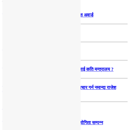
ट्रेन्डिङ
नगद ६ लाख ५० हजारसहित मदरल्याण्ड एक्सलेन्स अवार्ड
‘प्रतिभा’ उत्पादनमा प्रतिभा माविको छलाङ
पोखरामा सवारी दुर्घटना : बुवाको मृत्यु छोरा घाइते
गण्डकीमा मन्त्रालय भागवण्डा टुङ्गियो, कुन दललाई कति मन्त्रालय ?
पोखरामा धनमाया घट्ना दोहोरियो, अस्पतालले उपचार गर्न नमान्दा राजेश
कार्कीको मृत्यू
समाचार
स्टेप वाई स्टेप मा.वि.मा नेपाली भाषा कौशल प्रतियोगिता सम्पन्न