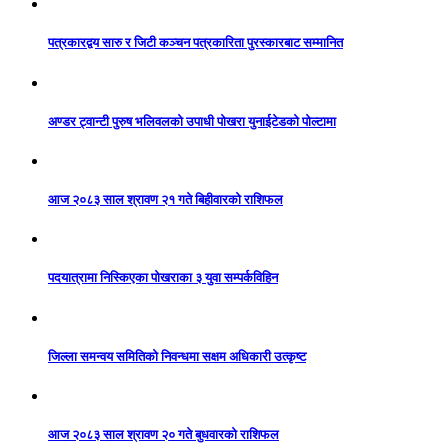
पत्रकारद्वय सारु र जिटी कञ्चन पत्रकारिता पुरस्कारबाट सम्मानित
अण्डर ट्वान्टी पुरुष भलिवलको उपाधी पोखरा युनाईटेडको पोल्टामा
आज २०८३ साल श्रावण २१ गते बिहीवारको राशिफल
पदयात्रामा निस्किएका पोखराका ३ युवा सम्पर्कविहिन
जिल्ला समन्वय समितिको निवन्धमा सक्षम अधिकारी उत्कृष्ट
आज २०८३ साल श्रावण २० गते बुधवारको राशिफल