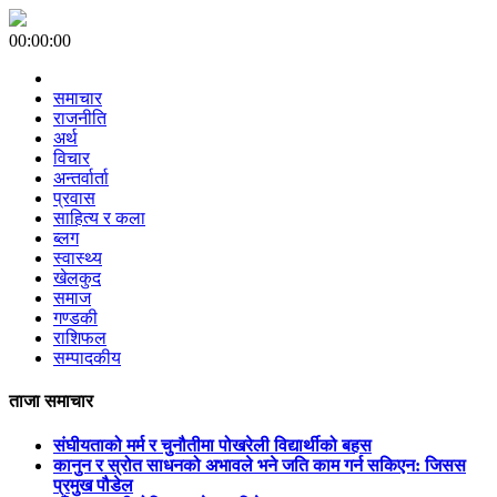
00:00:00
समाचार
राजनीति
अर्थ
विचार
अन्तर्वार्ता
प्रवास
साहित्य र कला
ब्लग
स्वास्थ्य
खेलकुद
समाज
गण्डकी
राशिफल
सम्पादकीय
ताजा समाचार
संघीयताको मर्म र चुनौतीमा पोखरेली विद्यार्थीको बहस
कानुन र स्रोत साधनको अभावले भने जति काम गर्न सकिएन: जिसस
प्रमुख पौडेल