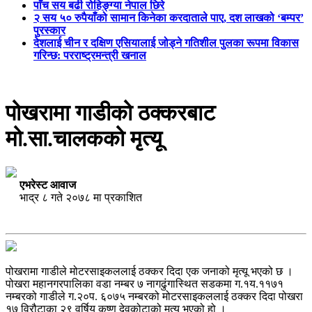
पाँच सय बढी रोहिङ्ग्या नेपाल छिरे
२ सय ५० रुपैयाँको सामान किनेका करदाताले पाए, दश लाखको ‘बम्पर’
पुरस्कार
देशलाई चीन र दक्षिण एसियालाई जोड्ने गतिशील पुलका रूपमा विकास
गरिन्छ: परराष्ट्रमन्त्री खनाल
पोखरामा गाडीको ठक्करबाट
मो.सा.चालकको मृत्यू
एभरेस्ट आवाज
भाद्र ८ गते २०७८ मा प्रकाशित
पोखरामा गाडीले मोटरसाइकललाई ठक्कर दिदा एक जनाको मृत्यू भएको छ ।
पोखरा महानगरपालिका वडा नम्बर ७ नागढुंगास्थित सडकमा ग.१य.११७१
नम्बरको गाडीले ग.२०प. ६०७५ नम्बरको मोटरसाइकललाई ठक्कर दिदा पोखरा
१७ विरौटाका २९ वर्षिय कृष्ण देवकोटाको मृत्यू भएको हो ।