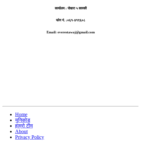
कार्यालय :
पोखरा ५ कास्की
फोन नं. :०६१-४१९६०८
Email: everestawaj@gmail.com
Home
युनिकोड
हाम्रो टीम
About
Privacy Policy