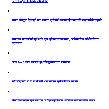
‘पेन्सन पट्टा’को टिजर सार्वजनिक
पोउवा संघद्वारा देउखुरी उवा संघको प्रतिनिधिमण्डलाई स्वागतसँगै सहकार्यको सहमति
पोखरामा बीवाइडीको पूर्ण थ्री–एस सुविधा सञ्चालनमा, आधिकारिक सर्भिस सेन्टर
उद्घाटन
आज २०८३ साल श्रावण २२ गते शुक्रवारको राशिफल
स्टेप वाई स्टेप मा.वि.मा नेपाली भाषा कौशल प्रतियोगिता सम्पन्न
पोखराका प्रमुख प्रशासकीय अधिकृत मुक्तिराम अर्यालको काठमाण्डौंमा सरुवा