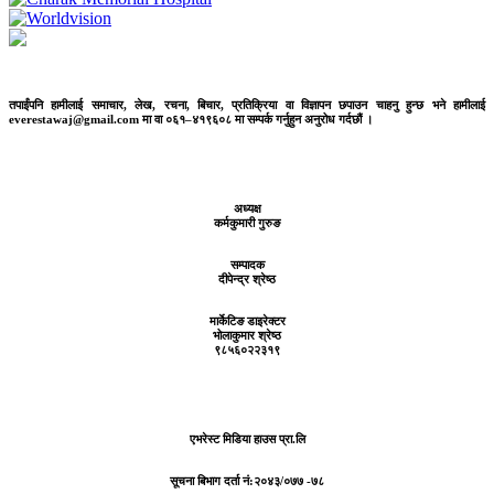
तपाईंपनि हामीलाई समाचार, लेख, रचना, बिचार, प्रतिक्रिया वा विज्ञापन छपाउन चाहनु हुन्छ भने हामीलाई
everestawaj@gmail.com मा वा ०६१–४१९६०८ मा सम्पर्क गर्नुहुन अनुरोध गर्दछौं ।
अध्यक्ष
कर्मकुमारी गुरुङ
सम्पादक
दीपेन्द्र श्रेष्ठ
मार्केटिङ डाइरेक्टर
भोलाकुमार श्रेष्ठ
९८५६०२२३१९
एभरेस्ट मिडिया हाउस प्रा.लि
सूचना बिभाग दर्ता नं:
२०४३/०७७ -७८