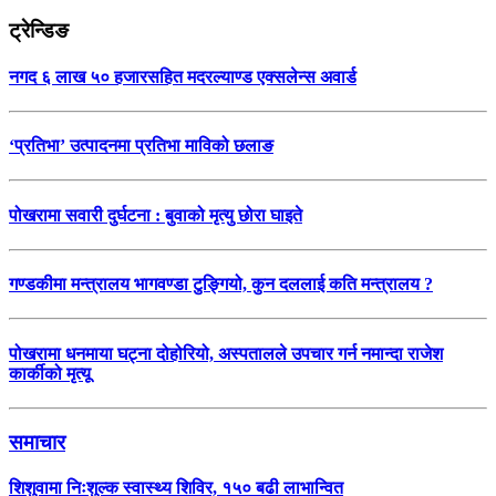
ट्रेन्डिङ
नगद ६ लाख ५० हजारसहित मदरल्याण्ड एक्सलेन्स अवार्ड
‘प्रतिभा’ उत्पादनमा प्रतिभा माविको छलाङ
पोखरामा सवारी दुर्घटना : बुवाको मृत्यु छोरा घाइते
गण्डकीमा मन्त्रालय भागवण्डा टुङ्गियो, कुन दललाई कति मन्त्रालय ?
पोखरामा धनमाया घट्ना दोहोरियो, अस्पतालले उपचार गर्न नमान्दा राजेश
कार्कीको मृत्यू
समाचार
शिशुवामा निःशुल्क स्वास्थ्य शिविर, १५० बढी लाभान्वित