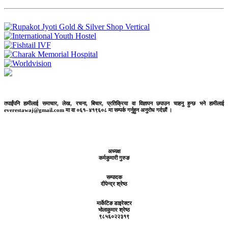
तपाईंपनि हामीलाई समाचार, लेख, रचना, बिचार, प्रतिक्रिया वा विज्ञापन छपाउन चाहनु हुन्छ भने हामीलाई
everestawaj@gmail.com मा वा ०६१–४१९६०८ मा सम्पर्क गर्नुहुन अनुरोध गर्दछौं ।
अध्यक्ष
कर्मकुमारी गुरुङ
सम्पादक
दीपेन्द्र श्रेष्ठ
मार्केटिङ डाइरेक्टर
भोलाकुमार श्रेष्ठ
९८५६०२२३१९