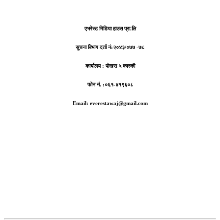
एभरेस्ट मिडिया हाउस प्रा.लि
सूचना बिभाग दर्ता नं:
२०४३/०७७ -७८
कार्यालय :
पोखरा ५ कास्की
फोन नं. :०६१-४१९६०८
Email: everestawaj@gmail.com