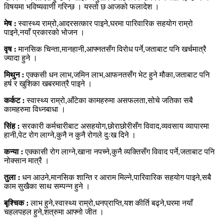
विषयमा भविष्यवाणी गरिन्छ । यस्तो छ आजको फलादेश ।
मेष :
स्वास्थ्य राम्रो,आदरसत्कार पाइने,घरमा पारिवारिक सहयोग राम्रो
पाइने,नयाँ प्रकारको भोजन ।
वृष :
मानसिक चिन्ता,मानहानी,आफ्नतसँग विरोध पर्ने,जताबाट पनि खर्चमात्रै
ज्यादा हुने ।
मिथुन :
एक्कसी धन लाभ,जमिन लाभ,आफनतसँग भेट हुने मौका,जताबाट पनि
हर्ष र खुशिका खबरमात्रै पाइने ।
कर्कट :
स्वास्थ्य राम्रो,आँटेका कामहरुमा असफलता,सोचे जतिका सबै
कामहरुमा विध्नबाधा ।
सिंह :
सरकारी कर्मचारीबाट असहयोग,छोराछोरीसँग विवाद,व्यवसाय व्यापारमा
हानी,पेट रोग लाग्ने,कुनै न कुनै रोगले दुःख दिने ।
कन्या :
एक्कासी रोग लाग्ने,खाना नपच्ने,कुनै व्यक्तिसँग विवाद पर्ने,जताबाट पनि
नोक्सान मात्रै ।
तुला :
धन आउने,मानसिक शान्ति र आराम मिल्ने,पारिवारिक सहयोग पाइने,सबै
काम सुखैका साथ सम्पन्न हुने ।
बृश्चिक :
लाभ हुने,स्वास्थ्य राम्रो,धनप्राप्ति,यश कीर्ति बढ्ने,घरमा नयाँ
चहलपहल हुने,शत्रुमा आफ्नो जीत ।