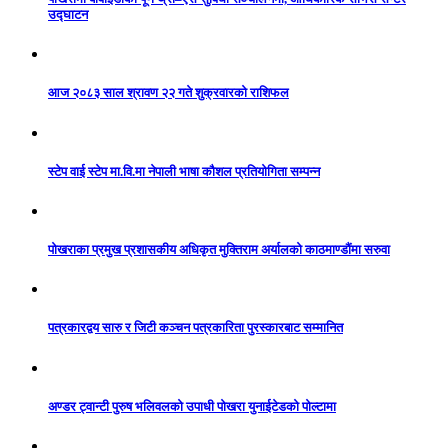
उद्घाटन
आज २०८३ साल श्रावण २२ गते शुक्रवारको राशिफल
स्टेप वाई स्टेप मा.वि.मा नेपाली भाषा कौशल प्रतियोगिता सम्पन्न
पोखराका प्रमुख प्रशासकीय अधिकृत मुक्तिराम अर्यालको काठमाण्डौंमा सरुवा
पत्रकारद्वय सारु र जिटी कञ्चन पत्रकारिता पुरस्कारबाट सम्मानित
अण्डर ट्वान्टी पुरुष भलिवलको उपाधी पोखरा युनाईटेडको पोल्टामा