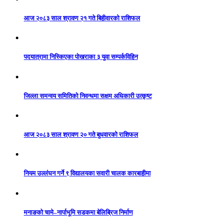
आज २०८३ साल श्रावण २१ गते बिहीवारको राशिफल
पदयात्रामा निस्किएका पोखराका ३ युवा सम्पर्कविहिन
जिल्ला समन्वय समितिको निवन्धमा सक्षम अधिकारी उत्कृष्ट
आज २०८३ साल श्रावण २० गते बुधवारको राशिफल
नियम उल्लंघन गर्ने ९ विद्यालयका सवारी चालक कारबाहीमा
मनाङको चामे–नार्पाभूमि सडकमा बेलिब्रिज निर्माण