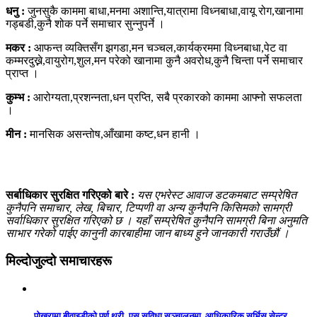
धनु :
जुनसुकै काममा बाधा,मनमा अशान्ति,यात्रामा विध्नबाधा,वायू रोग,खानामा
गड्बडी,कुनै शोक पर्ने समाचार सुन्नुपर्ने ।
मकर :
आफन्त व्यक्तिसँग झगडा,मन चञ्चल,कार्यक्रममा विध्नबाधा,पेट वा
कम्मरदुख्ने,वायुरोग,शुल,मन परेको खानामा कुनै अवरोध,कुनै चिन्ता पर्ने समाचार
प्राप्त ।
कुम्भ :
आरोग्यता,प्रशन्नता,धन प्रप्ति, सबै प्रकारको काममा आफ्नो सफलता
।
मीन :
मानसिक असन्तोष,आँखामा कष्ट,धन हानी ।
सर्बाधिकार सुरक्षित गरिएको बारे :
यस एभरेस्ट आवाज डटकमबाट सम्प्रेषित
कुनैपनि समाचार, लेख, बिचार, टिप्पणी वा अन्य कुनैपनि किसिमको सामग्री
सर्वाधिकार सुरक्षित गरिएको छ । यहाँ सम्प्रेषित कुनैपनि सामग्री बिना अनुमति
साभार गरेको पाईए कानुनी कारबाहीमा जान बाध्य हुने जानकारी गराउँछौं ।
मिल्दोजुल्दो समाचारहरू
पोखरामा बीवाइडीको पूर्ण थ्री–एस सुविधा सञ्चालनमा, आधिकारिक सर्भिस सेन्टर