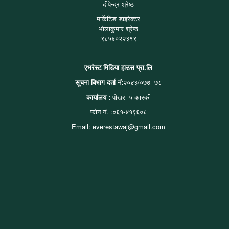
दीपेन्द्र श्रेष्ठ
मार्केटिङ डाइरेक्टर
भोलाकुमार श्रेष्ठ
९८५६०२२३१९
एभरेस्ट मिडिया हाउस प्रा.लि
सूचना बिभाग दर्ता नं:
२०४३/०७७ -७८
कार्यालय :
पोखरा ५ कास्की
फोन नं. :०६१-४१९६०८
Email: everestawaj@gmail.com