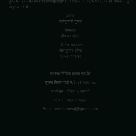
हुन्छ भने हामीलाई everestawaj@gmail.com मा वा ०६१–४१९६०८ मा सम्पर्क गर्नुहुन
अनुरोध गर्दछौं ।
अध्यक्ष
कर्मकुमारी गुरुङ
सम्पादक
दीपेन्द्र श्रेष्ठ
मार्केटिङ डाइरेक्टर
भोलाकुमार श्रेष्ठ
९८५६०२२३१९
एभरेस्ट मिडिया हाउस प्रा.लि
सूचना बिभाग दर्ता नं:
२०४३/०७७ -७८
कार्यालय :
पोखरा ५ कास्की
फोन नं. :०६१-४१९६०८
Email: everestawaj@gmail.com