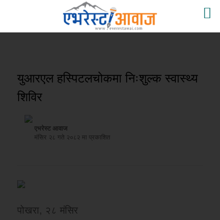
युआरएल हस्पिटलचोकमा निःशुल्क स्वास्थ्य
शिविर
एभरेस्ट आवाज
मंसिर २८ गते २०८२ मा प्रकाशित
पोखरा, २८ मंसिर