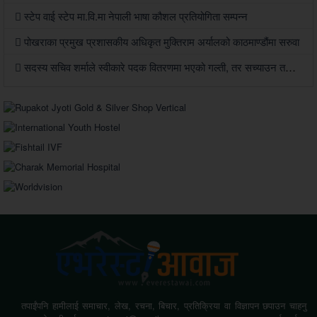
स्टेप वाई स्टेप मा.वि.मा नेपाली भाषा कौशल प्रतियोगिता सम्पन्न
पोखराका प्रमुख प्रशासकीय अधिकृत मुक्तिराम अर्यालको काठमाण्डौंमा सरुवा
सदस्य सचिव शर्माले स्वीकारे पदक वितरणमा भएको गल्ती, तर सच्याउन तयार भएनन्
तपाईंपनि हामीलाई समाचार, लेख, रचना, बिचार, प्रतिक्रिया वा विज्ञापन छपाउन चाहनु