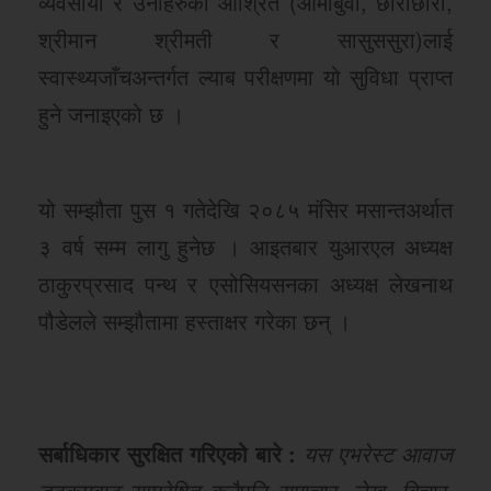
व्यवसायी र उनीहरुका आश्रित (आमाबुवा, छोराछोरी,
श्रीमान श्रीमती र सासुससुरा)लाई
स्वास्थ्यजाँचअन्तर्गत ल्याब परीक्षणमा यो सुविधा प्राप्त
हुने जनाइएको छ ।
यो सम्झौता पुस १ गतेदेखि २०८५ मंसिर मसान्तअर्थात
३ वर्ष सम्म लागु हुनेछ । आइतबार युआरएल अध्यक्ष
ठाकुरप्रसाद पन्थ र एसोसियसनका अध्यक्ष लेखनाथ
पौडेलले सम्झौतामा हस्ताक्षर गरेका छन् ।
सर्बाधिकार सुरक्षित गरिएको बारे :
यस एभरेस्ट आवाज
डटकमबाट सम्प्रेषित कुनैपनि समाचार, लेख, बिचार,