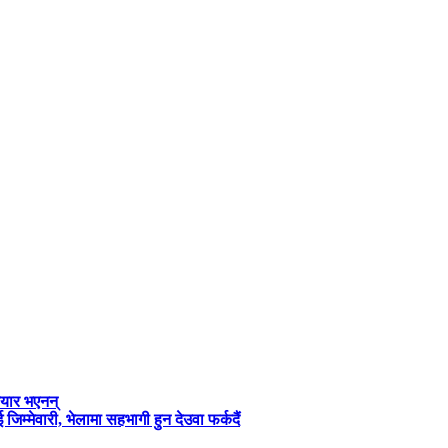
तयार भएनन्
जिम्मेवारी, भेलामा सहभागी हुन देउवा फर्कदैं