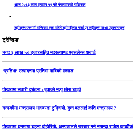
आज २०८३ साल श्रावण १९ गते मंगलवारको राशिफल
श्रीकृष्ण प्रणामी मन्दिरमा एक महिने श्रीमद्बीतक चर्चा एवं श्रीकृष्ण कथा प्रवचन सुरु
ट्रेन्डिङ
नगद ६ लाख ५० हजारसहित मदरल्याण्ड एक्सलेन्स अवार्ड
‘प्रतिभा’ उत्पादनमा प्रतिभा माविको छलाङ
पोखरामा सवारी दुर्घटना : बुवाको मृत्यु छोरा घाइते
गण्डकीमा मन्त्रालय भागवण्डा टुङ्गियो, कुन दललाई कति मन्त्रालय ?
पोखरामा धनमाया घट्ना दोहोरियो, अस्पतालले उपचार गर्न नमान्दा राजेश कार्कीको 