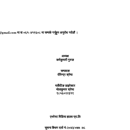
aj@gmail.com मा वा ०६१–४१९६०८ मा सम्पर्क गर्नुहुन अनुरोध गर्दछौं ।
अध्यक्ष
कर्मकुमारी गुरुङ
सम्पादक
दीपेन्द्र श्रेष्ठ
मार्केटिङ डाइरेक्टर
भोलाकुमार श्रेष्ठ
९८५६०२२३१९
एभरेस्ट मिडिया हाउस प्रा.लि
सूचना बिभाग दर्ता नं:
२०४३/०७७ -७८