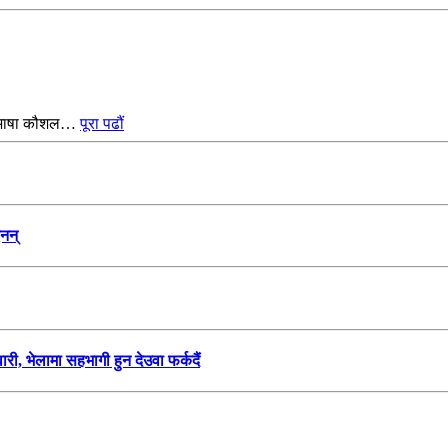
ली भाषा कौशल…
पूरा पढौं
नन्
ारी, भेलामा सहभागी हुन देउवा फर्कदैं