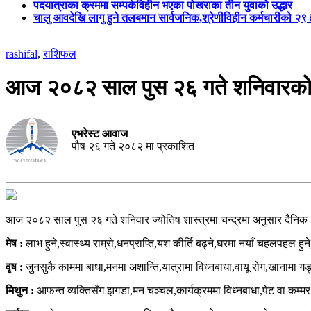
पदयात्राका क्रममा सम्पर्कविहीन भएका पोखराका तीन युवाको उद्धार
चालु आवदेखि लागु हुने तलबमान सार्वजनिक,श्रेणीविहीन कर्मचारीको २
rashifal
,
राशिफल
आज २०८२ साल पुस २६ गते शनिवारक
एभरेस्ट आवाज
पौष २६ गते २०८२ मा प्रकाशित
आज २०८२ साल पुस २६ गते शनिवार ज्योतिष शास्त्रमा चन्द्रमा अनुसार दैनिक 
मेष :
लाभ हुने,स्वास्थ्य राम्रो,धनप्राप्ति,यश कीर्ति बढ्ने,घरमा नयाँ चहलपहल हु
वृष :
जुनसुकै काममा बाधा,मनमा अशान्ति,यात्रामा विध्नबाधा,वायू रोग,खानामा गड्बड
मिथुन :
आफन्त व्यक्तिसँग झगडा,मन चञ्चल,कार्यक्रममा विध्नबाधा,पेट वा कम्मर दुख