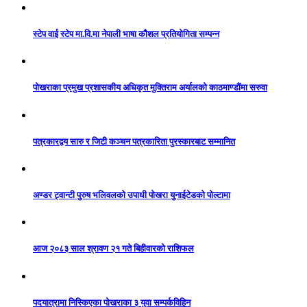
स्टेप वाई स्टेप मा.वि.मा नेपाली भाषा कौशल प्रतियोगिता सम्पन्न
पोखराका प्रमुख प्रशासकीय अधिकृत मुक्तिराम अर्यालको काठमाण्डौंमा सरुवा
पत्रकारद्वय सारु र जिटी कञ्चन पत्रकारिता पुरस्कारबाट सम्मानित
अण्डर ट्वान्टी पुरुष भलिवलको उपाधी पोखरा युनाईटेडको पोल्टामा
आज २०८३ साल श्रावण २१ गते बिहीवारको राशिफल
पदयात्रामा निस्किएका पोखराका ३ युवा सम्पर्कविहिन