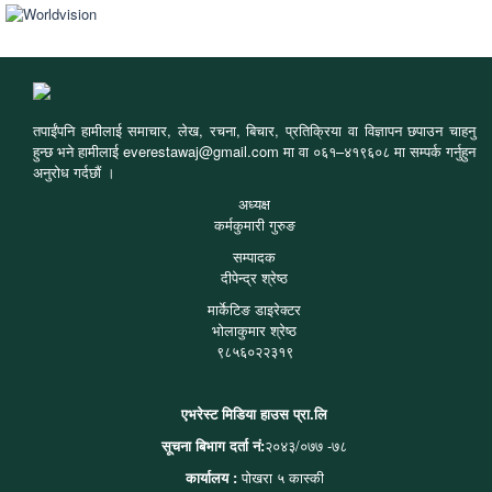
तपाईंपनि हामीलाई समाचार, लेख, रचना, बिचार, प्रतिक्रिया वा विज्ञापन छपाउन चाहनु
हुन्छ भने हामीलाई everestawaj@gmail.com मा वा ०६१–४१९६०८ मा सम्पर्क गर्नुहुन
अनुरोध गर्दछौं ।
अध्यक्ष
कर्मकुमारी गुरुङ
सम्पादक
दीपेन्द्र श्रेष्ठ
मार्केटिङ डाइरेक्टर
भोलाकुमार श्रेष्ठ
९८५६०२२३१९
एभरेस्ट मिडिया हाउस प्रा.लि
सूचना बिभाग दर्ता नं:
२०४३/०७७ -७८
कार्यालय :
पोखरा ५ कास्की