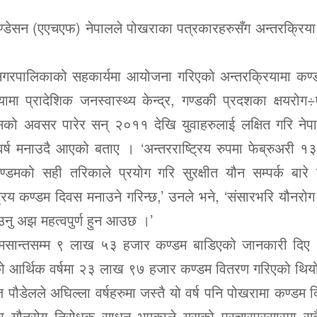
उण्डेसन (एएचएफ) नेपालले पोखराका पत्रकारहरुसँग अन्तरक्रिया
 महानगरपालिकाको सहकार्यमा आयोजना गरिएको अन्तरक्रियामा कण
ामा प्रादेशिक जनस्वास्थ्य केन्द्र, गण्डकी प्रदशका क्षयरो
सको अवसर पारेर सन् २०११ देखि युवाहरुलाई लक्षित गरि नेप
 वर्ष मनाउदै आएको बताए । ‘अन्तरराष्ट्रिय रुपमा फेब्रुअरी 
डमको सही तरिकाले प्रयोग गरि सुरक्षीत यौन सम्पर्क बारे
रिय कण्डम दिवस मनाउने गरिन्छ,’ उनले भने, ‘संसारभरि यौनरोग
उनु अझ महत्वपुर्ण हुन आउछ ।’
ुस मसान्तसम्म ९ लाख ५३ हजार कण्डम बाडिएको जानकारी दि
ो आर्थिक वर्षमा २३ लाख ९७ हजार कण्डम वितरण गरिएको थिय
ौडेलले अघिल्ला वर्षहरुमा जस्तै यो वर्ष पनि पोखरामा कण्डम 
एर यौनरोग निरोधक साधन भएकाले यसको प्रचारप्रसारमा स