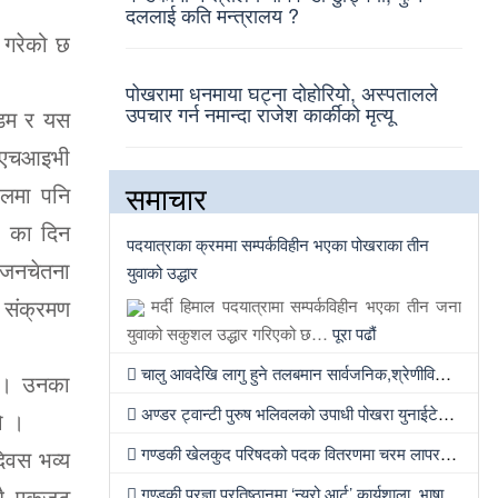
दललाई कति मन्त्रालय ?
 गरेको छ
पोखरामा धनमाया घट्ना दोहोरियो, अस्पतालले
उपचार गर्न नमान्दा राजेश कार्कीको मृत्यू
्डम र यस
ग÷एचआइभी
समाचार
ालमा पनि
१३ का दिन
पदयात्राका क्रममा सम्पर्कविहीन भएका पोखराका तीन
 जनचेतना
युवाको उद्धार
 संक्रमण
मर्दी हिमाल पदयात्रामा सम्पर्कविहीन भएका तीन जना
युवाको सकुशल उद्धार गरिएको छ…
पूरा पढौं
चालु आवदेखि लागु हुने तलबमान सार्वजनिक,श्रेणीविहीन कर्मचारीको २९ हजार, मुख्य सचिवको ९० हजार बढी
ए । उनका
अण्डर ट्वान्टी पुरुष भलिवलको उपाधी पोखरा युनाईटेडको पोल्टामा
ो ।
गण्डकी खेलकुद परिषदको पदक वितरणमा चरम लापरवाही र मिलेमतो
दिवस भव्य
बै एकजुट
गण्डकी प्रज्ञा प्रतिष्ठानमा ‘न्यूरो आर्ट’ कार्यशाला, भाषा शुद्धता अभियानदेखि अनुसन्धान प्रवर्द्धनसम्मका कार्यक्रम हुँदै