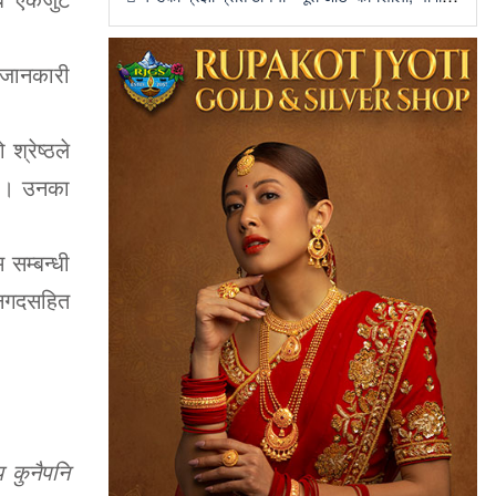
 जानकारी
श्रेष्ठले
छ । उनका
 सम्बन्धी
 नगदसहित
 कुनैपनि