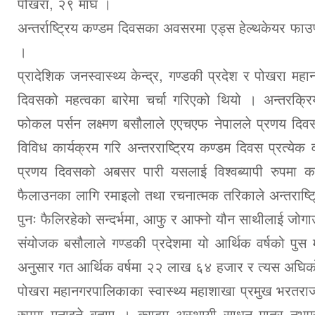
पोखरा, २९ माघ ।
अन्तर्राष्ट्रिय कण्डम दिवसका अवसरमा एड्स हेल्थकेयर फा
।
प्रादेशिक जनस्वास्थ्य केन्द्र, गण्डकी प्रदेश र पोखरा
दिवसको महत्वका बारेमा चर्चा गरिएको थियो । अन्तरक्रिय
फोकल पर्सन लक्ष्मण बसौलाले एएचएफ नेपालले प्रणय दिव
विविध कार्यक्रम गरि अन्तरराष्ट्रिय कण्डम दिवस प्रत्येक
प्रणय दिवसको अबसर पारी यसलाई विश्वब्यापी रुपमा कण्
फैलाउनका लागि रमाइलो तथा रचनात्मक तरिकाले अन्तराष्ट्
पुनः फैलिरहेको सन्दर्भमा, आफु र आफ्नो यौन साथीलाई जोगा
संयोजक बसौलाले गण्डकी प्रदेशमा यो आर्थिक वर्षको प
अनुसार गत आर्थिक वर्षमा २२ लाख ६४ हजार र त्यस अघिक
पोखरा महानगरपालिकाका स्वास्थ्य महाशाखा प्रमुख भरतराज प
रुपमा मनाइने बताए । कण्डम अस्थायी साधन मात्र नभ