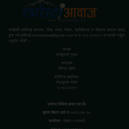
तपाईंपनि हामीलाई समाचार, लेख, रचना, बिचार, प्रतिक्रिया वा विज्ञापन छपाउन चाहनु
हुन्छ भने हामीलाई everestawaj@gmail.com मा वा ०६१–४१९६०८ मा सम्पर्क गर्नुहुन
अनुरोध गर्दछौं ।
अध्यक्ष
कर्मकुमारी गुरुङ
सम्पादक
दीपेन्द्र श्रेष्ठ
मार्केटिङ डाइरेक्टर
भोलाकुमार श्रेष्ठ
९८५६०२२३१९
एभरेस्ट मिडिया हाउस प्रा.लि
सूचना बिभाग दर्ता नं:
२०४३/०७७ -७८
कार्यालय :
पोखरा ५ कास्की
फोन नं. :०६१-४१९६०८