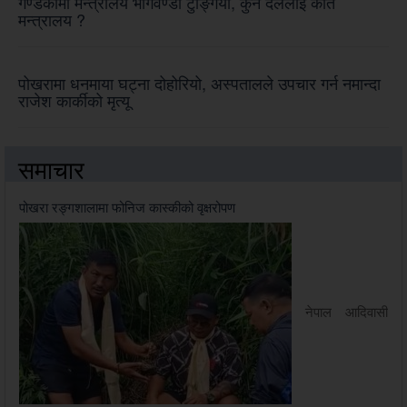
गण्डकीमा मन्त्रालय भागवण्डा टुङ्गियो, कुन दललाई कति
मन्त्रालय ?
पोखरामा धनमाया घट्ना दोहोरियो, अस्पतालले उपचार गर्न नमान्दा
राजेश कार्कीको मृत्यू
समाचार
पोखरा रङ्गशालामा फोनिज कास्कीको वृक्षरोपण
नेपाल आदिवासी