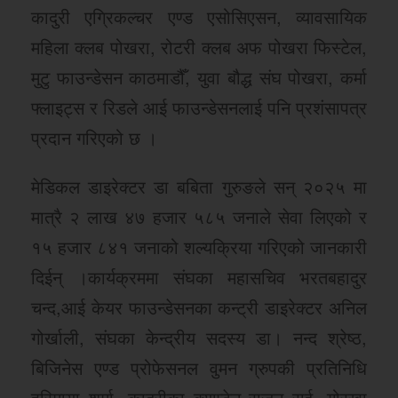
कादुरी एग्रिकल्चर एण्ड एसोसिएसन, व्यावसायिक
महिला क्लब पोखरा, रोटरी क्लब अफ पोखरा फिस्टेल,
मुटु फाउन्डेसन काठमाडौँ, युवा बौद्ध संघ पोखरा, कर्मा
फ्लाइट्स र रिडले आई फाउन्डेसनलाई पनि प्रशंसापत्र
प्रदान गरिएको छ ।
मेडिकल डाइरेक्टर डा बबिता गुरुङले सन् २०२५ मा
मात्रै २ लाख ४७ हजार ५८५ जनाले सेवा लिएको र
१५ हजार ८४१ जनाको शल्यक्रिया गरिएको जानकारी
दिईन् ।कार्यक्रममा संघका महासचिव भरतबहादुर
चन्द,आई केयर फाउन्डेसनका कन्ट्री डाइरेक्टर अनिल
गोर्खाली, संघका केन्द्रीय सदस्य डा। नन्द श्रेष्ठ,
बिजिनेस एण्ड प्रोफेसनल वुमन ग्रुपकी प्रतिनिधि
हरिमाया शर्मा, कादुरीका क्याप्टेन राजन राई, गोरखा