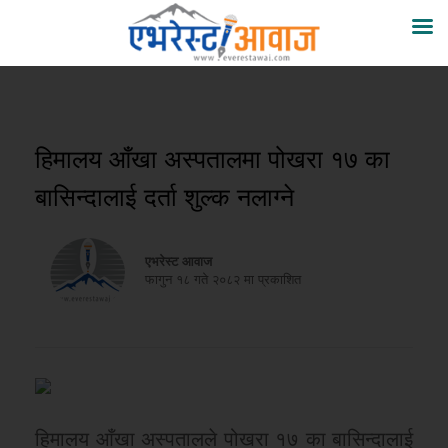
हिमालय आँखा अस्पतालमा पोखरा १७ का
बासिन्दालाई दर्ता शुल्क नलाग्ने
एभरेस्ट आवाज
फागुन १८ गते २०८२ मा प्रकाशित
हिमालय आँखा अस्पतालले पोखरा १७ का बासिन्दालाई